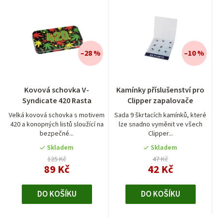
–28 %
–10 %
Kovová schovka V-
Kamínky příslušenství pro
Syndicate 420 Rasta
Clipper zapalovače
Velká kovová schovka s motivem
Sada 9 škrtacích kamínků, které
420 a konopných listů sloužící na
lze snadno vyměnit ve všech
bezpečné...
Clipper...
Skladem
Skladem
125 Kč
47 Kč
89 Kč
42 Kč
DO KOŠÍKU
DO KOŠÍKU