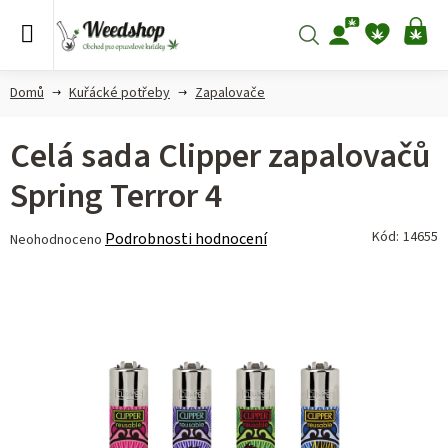
Přejít
na
Hledat
NÁ
obsah
KO
Domů
Kuřácké potřeby
Zapalovače
Celá sada Clipper zapalovačů
Spring Terror 4
Průměrné
Kód:
14655
Podrobnosti hodnocení
Neohodnoceno
hodnocení
produktu
je
0,0
z 5
hvězdiček.