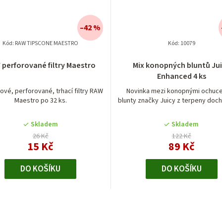
–42 %
Kód:
RAW TIPSCONE MAESTRO
Kód:
10079
Průměrné
perforované filtry Maestro
Mix konopných bluntů Ju
hodnocení
Enhanced 4 ks
produktu
je
ové, perforované, trhací filtry RAW
Novinka mezi konopnými ochuc
Maestro po 32 ks.
blunty značky Juicy z terpeny doch
5,0
z
5
Skladem
Skladem
hvězdiček.
26 Kč
122 Kč
15 Kč
89 Kč
DO KOŠÍKU
DO KOŠÍKU