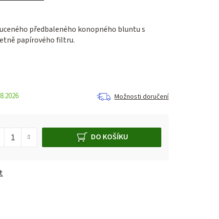
chuceného předbaleného konopného bluntu s
četně papírového filtru.
8.2026
Možnosti doručení
DO KOŠÍKU
t