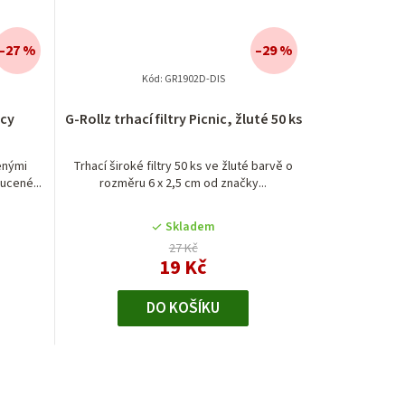
–27 %
–29 %
Kód:
GR1902D-DIS
icy
G-Rollz trhací filtry Picnic, žluté 50 ks
enými
Trhací široké filtry 50 ks ve žluté barvě o
ucené...
rozměru 6 x 2,5 cm od značky...
Skladem
27 Kč
19 Kč
DO KOŠÍKU