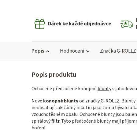
Dárek ke každé objednávce
Popis
Hodnocení
Značka
G-ROLLZ
Ochucené předtočené konopné
blunty
s jahodovou 
Nové
konopné blunty
od značky
G-ROLLZ
. Blunty
neobsahují tak žádný nikotin jako tomu bývalo u
t
vzduchotěsném obalu. Ochucené blunty jsou baleny
spirálový
filtr
. Tyto předtočené blunty mají příjem
hoření.