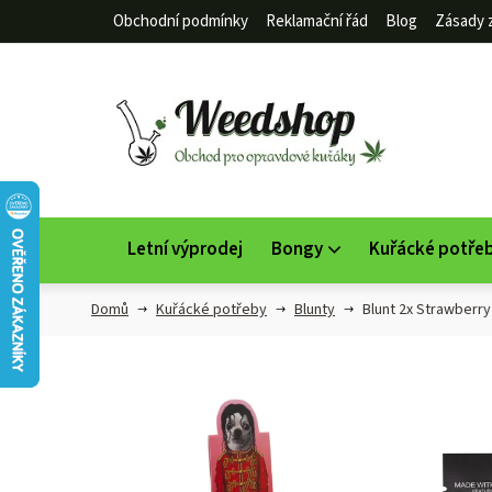
Přejít
Obchodní podmínky
Reklamační řád
Blog
Zásady 
na
obsah
Letní výprodej
Bongy
Kuřácké potře
Domů
Kuřácké potřeby
Blunty
Blunt 2x Strawberr