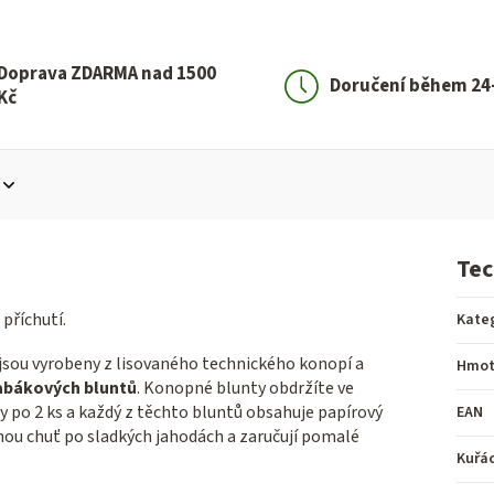
Doprava ZDARMA nad 1500
Doručení během 24
Kč
Tec
příchutí.
Kate
 jsou vyrobeny z lisovaného technického konopí a
Hmot
abákových bluntů
. Konopné blunty obdržíte ve
 po 2 ks a každý z těchto bluntů obsahuje papírový
EAN
nou chuť po sladkých jahodách a zaručují pomalé
Kuřá