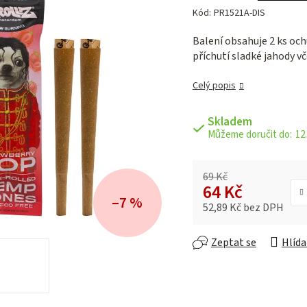
hodnocení
Kód:
PR1521A-DIS
produktu
je
Balení obsahuje 2 ks o
0,0
příchutí sladké jahody v
z 5
hvězdiček.
Celý popis
Skladem
12.
69 Kč
64 Kč
–7 %
52,89 Kč bez DPH
Měrná cena:
Zeptat se
Hlída