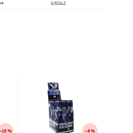
ka
G-ROLLZ
–15 %
–4 %