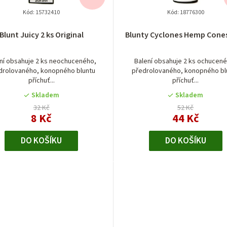
Kód:
15732410
Kód:
18776300
Blunt Juicy 2 ks Original
Blunty Cyclones Hemp Cones
ní obsahuje 2 ks neochuceného,
Balení obsahuje 2 ks ochucen
drolovaného, konopného bluntu
předrolovaného, konopného bl
příchuť...
příchuť...
Skladem
Skladem
32 Kč
52 Kč
8 Kč
44 Kč
DO KOŠÍKU
DO KOŠÍKU