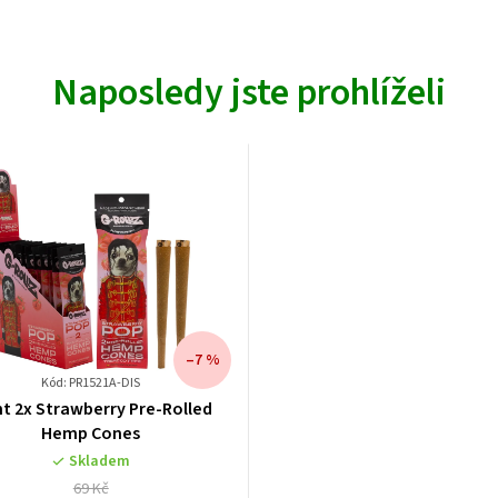
Naposledy jste prohlíželi
–7 %
Kód: PR1521A-DIS
nt 2x Strawberry Pre-Rolled
Hemp Cones
Skladem
69 Kč