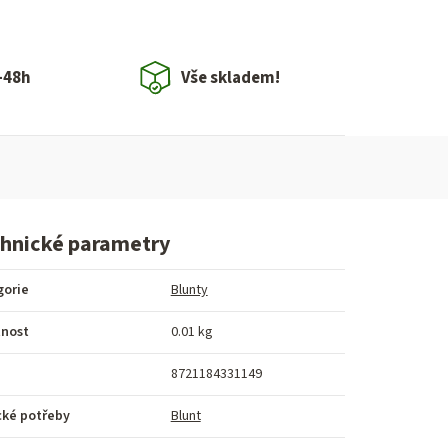
-48h
Vše skladem!
hnické parametry
gorie
Blunty
nost
0.01 kg
8721184331149
cké potřeby
Blunt