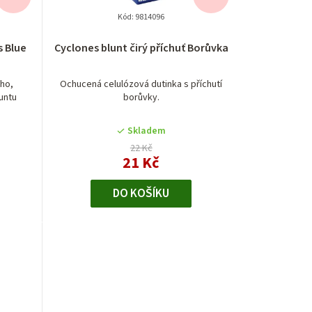
Kód:
9814096
 Blue
Cyclones blunt čirý příchuť Borůvka
ého,
Ochucená celulózová dutinka s příchutí
untu
borůvky.
Skladem
22 Kč
21 Kč
DO KOŠÍKU