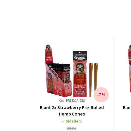
–7 %
Kód: PR1521A-DIS
Blunt 2x Strawberry Pre-Rolled
Blu
Hemp Cones
Skladem
69 Kč