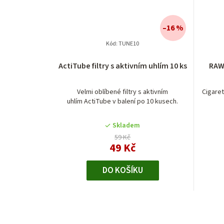
–16 %
Kód:
TUNE10
ActiTube filtry s aktivním uhlím 10 ks
RAW 
Velmi oblíbené filtry s aktivním
Cigaret
uhlím ActiTube v balení po 10 kusech.
Skladem
59 Kč
49 Kč
DO KOŠÍKU