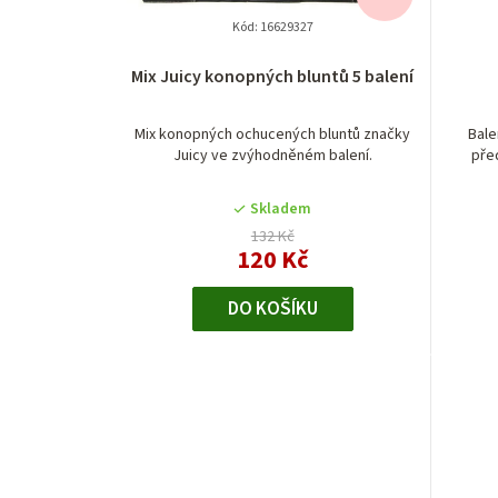
Kód:
16629327
Průměrné
Mix Juicy konopných bluntů 5 balení
hodnocení
produktu
je
Mix konopných ochucených bluntů značky
Bale
Juicy ve zvýhodněném balení.
pře
5,0
z
5
Skladem
hvězdiček.
132 Kč
120 Kč
DO KOŠÍKU