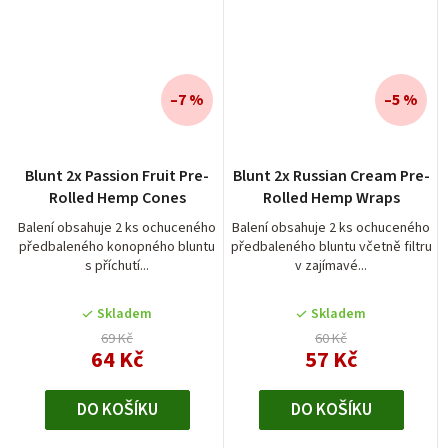
–7 %
–5 %
Blunt 2x Passion Fruit Pre-
Blunt 2x Russian Cream Pre-
Rolled Hemp Cones
Rolled Hemp Wraps
Balení obsahuje 2 ks ochuceného
Balení obsahuje 2 ks ochuceného
předbaleného konopného bluntu
předbaleného bluntu včetně filtru
s příchutí...
v zajímavé...
Skladem
Skladem
69 Kč
60 Kč
64 Kč
57 Kč
DO KOŠÍKU
DO KOŠÍKU