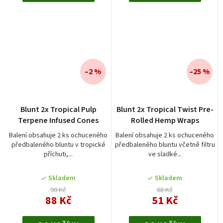
–2 %
–25 %
Blunt 2x Tropical Pulp
Blunt 2x Tropical Twist Pre-
Terpene Infused Cones
Rolled Hemp Wraps
Balení obsahuje 2 ks ochuceného
Balení obsahuje 2 ks ochuceného
předbaleného bluntu v tropické
předbaleného bluntu včetně filtru
příchuti,...
ve sladké...
Skladem
Skladem
90 Kč
68 Kč
88 Kč
51 Kč