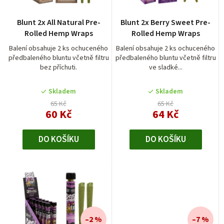
p
r
Blunt 2x All Natural Pre-
Blunt 2x Berry Sweet Pre-
o
Rolled Hemp Wraps
Rolled Hemp Wraps
d
Balení obsahuje 2 ks ochuceného
Balení obsahuje 2 ks ochuceného
předbaleného bluntu včetně filtru
předbaleného bluntu včetně filtru
u
bez příchuti.
ve sladké...
k
t
Skladem
Skladem
65 Kč
65 Kč
ů
60 Kč
64 Kč
DO KOŠÍKU
DO KOŠÍKU
–2 %
–7 %