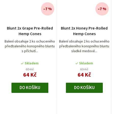
–7 %
–7 %
Blunt 2x Grape Pre-Rolled
Blunt 2x Honey Pre-Rolled
Hemp Cones
Hemp Cones
Balení obsahuje 2 ks ochuceného
Balení obsahuje 2 ks ochuceného
předbaleného konopného bluntu
předbaleného konopného bluntu
s příchutí...
sladké medové...
Skladem
Skladem
69 Kč
69 Kč
64 Kč
64 Kč
DO KOŠÍKU
DO KOŠÍKU