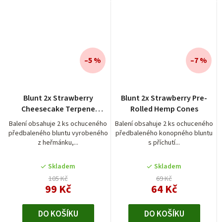
–5 %
–7 %
Blunt 2x Strawberry
Blunt 2x Strawberry Pre-
Cheesecake Terpene
Rolled Hemp Cones
Infused Cones
Balení obsahuje 2 ks ochuceného
Balení obsahuje 2 ks ochuceného
předbaleného bluntu vyrobeného
předbaleného konopného bluntu
z heřmánku,...
s příchutí...
Skladem
Skladem
105 Kč
69 Kč
99 Kč
64 Kč
DO KOŠÍKU
DO KOŠÍKU