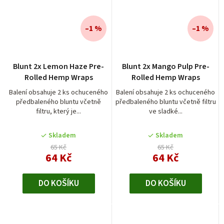
–1 %
–1 %
Průměrné
Blunt 2x Lemon Haze Pre-
Blunt 2x Mango Pulp Pre-
hodnocení
Rolled Hemp Wraps
Rolled Hemp Wraps
produktu
je
Balení obsahuje 2 ks ochuceného
Balení obsahuje 2 ks ochuceného
předbaleného bluntu včetně
předbaleného bluntu včetně filtru
5,0
filtru, který je...
ve sladké...
z
5
Skladem
Skladem
hvězdiček.
65 Kč
65 Kč
64 Kč
64 Kč
DO KOŠÍKU
DO KOŠÍKU