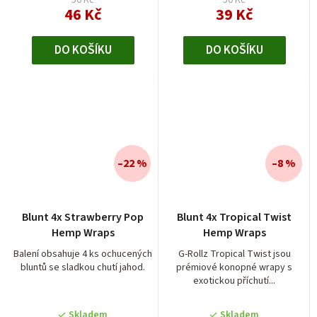
46 Kč
39 Kč
DO KOŠÍKU
DO KOŠÍKU
–22 %
–8 %
Blunt 4x Strawberry Pop
Blunt 4x Tropical Twist
Hemp Wraps
Hemp Wraps
Balení obsahuje 4 ks ochucených
G-Rollz Tropical Twist jsou
bluntů se sladkou chutí jahod.
prémiové konopné wrapy s
exotickou příchutí...
Skladem
Skladem