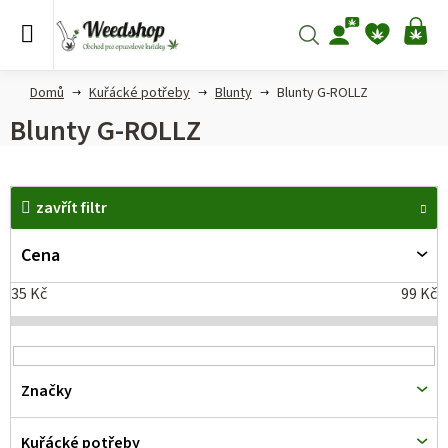
Přejít
na
Hledat
NÁ
obsah
KO
Domů
Kuřácké potřeby
Blunty
Blunty G-ROLLZ
Blunty G-ROLLZ
V
zavřít filtr
ý
p
Cena
i
35
Kč
99
Kč
s
p
r
Značky
o
d
Kuřácké potřeby