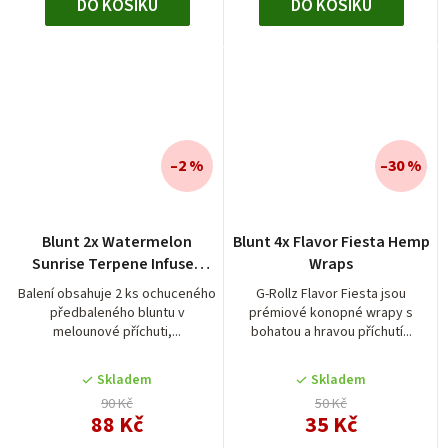
DO KOŠÍKU
DO KOŠÍKU
–2 %
–30 %
Blunt 2x Watermelon
Blunt 4x Flavor Fiesta Hemp
Sunrise Terpene Infused
Wraps
Cones
Balení obsahuje 2 ks ochuceného
G-Rollz Flavor Fiesta jsou
předbaleného bluntu v
prémiové konopné wrapy s
melounové příchuti,...
bohatou a hravou příchutí...
Skladem
Skladem
90 Kč
50 Kč
88 Kč
35 Kč