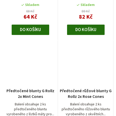
Skladem
Skladem
68 Kč
88 Kč
64 Kč
82 Kč
DO KOŠÍKU
DO KOŠÍKU
Předtočené blunty G Rollz
Předtočené růžové blunty G
2x Mint Cones
Rollz 2x Rose Cones
Balení obsahuje 2 ks
Balení obsahuje 2 ks
předtočeného bluntu
předtočeného růžového bluntu
vyrobeného z lístků máty pro...
vyrobeného z okvětních...