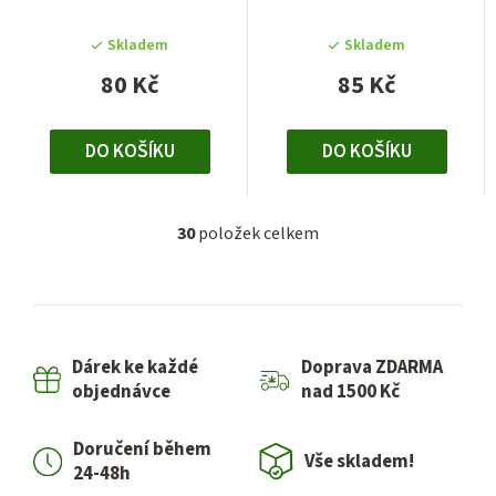
Skladem
Skladem
80 Kč
85 Kč
DO KOŠÍKU
DO KOŠÍKU
30
položek celkem
O
v
l
á
d
Dárek ke každé
Doprava ZDARMA
a
objednávce
nad 1500 Kč
c
í
Doručení během
p
Vše skladem!
24-48h
r