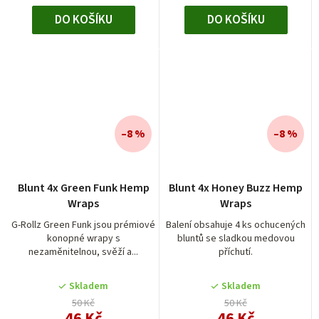
DO KOŠÍKU
DO KOŠÍKU
–8 %
–8 %
Blunt 4x Green Funk Hemp
Blunt 4x Honey Buzz Hemp
Wraps
Wraps
G-Rollz Green Funk jsou prémiové
Balení obsahuje 4 ks ochucených
konopné wrapy s
bluntů se sladkou medovou
nezaměnitelnou, svěží a...
příchutí.
Skladem
Skladem
50 Kč
50 Kč
46 Kč
46 Kč