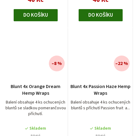
DO KOŠÍKU
DO KOŠÍKU
–8 %
–22 %
Blunt 4x Orange Dream
Blunt 4x Passion Haze Hemp
Hemp Wraps
Wraps
Balení obsahuje 4 ks ochucených
Balení obsahuje 4 ks ochucených
bluntů se sladkou pomerančovou
bluntů s příchutí Passion fruit a...
příchutí.
Skladem
Skladem
50 Kč
50 Kč