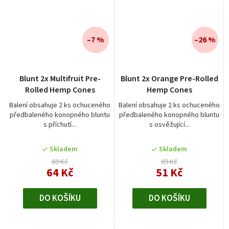
–7 %
–26 %
Blunt 2x Multifruit Pre-
Blunt 2x Orange Pre-Rolled
Rolled Hemp Cones
Hemp Cones
Balení obsahuje 2 ks ochuceného
Balení obsahuje 2 ks ochuceného
předbaleného konopného bluntu
předbaleného konopného bluntu
s příchutí...
s osvěžující...
Skladem
Skladem
69 Kč
69 Kč
64 Kč
51 Kč
DO KOŠÍKU
DO KOŠÍKU