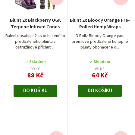
Blunt 2x Blackberry OGK
Blunt 2x Bloody Orange Pre-
Terpene Infused Cones
Rolled Hemp Wraps
Balení obsahuje 2 ks ochuceného
G-Rollz Bloody Orange jsou
předbaleného bluntu v
prémiové předbalené konopné
ostružinové příchuti,...
blunty obohacené o...
Skladem
Skladem
90 Kč
69 Kč
88 Kč
64 Kč
DO KOŠÍKU
DO KOŠÍKU