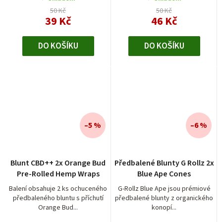
50 Kč
50 Kč
39 Kč
46 Kč
DO KOŠÍKU
DO KOŠÍKU
–5 %
–6 %
Blunt CBD++ 2x Orange Bud
Předbalené Blunty G Rollz 2x
Pre-Rolled Hemp Wraps
Blue Ape Cones
Balení obsahuje 2 ks ochuceného
G-Rollz Blue Ape jsou prémiové
předbaleného bluntu s příchutí
předbalené blunty z organického
Orange Bud...
konopí...