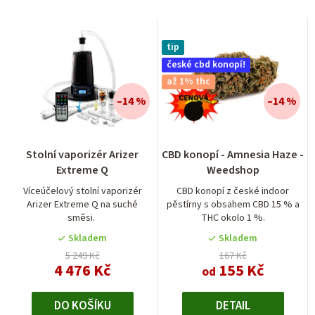
tip
české cbd konopí!
až 1% thc
–14 %
–14 %
Průměrné
Stolní vaporizér Arizer
CBD konopí - Amnesia Haze -
hodnocení
Extreme Q
Weedshop
produktu
je
Víceúčelový stolní vaporizér
CBD konopí z české indoor
Arizer Extreme Q na suché
pěstírny s obsahem CBD 15 % a
5,0
směsi.
THC okolo 1 %.
z
5
Skladem
Skladem
hvězdiček.
5 249 Kč
167 Kč
4 476 Kč
155 Kč
od
DO KOŠÍKU
DETAIL