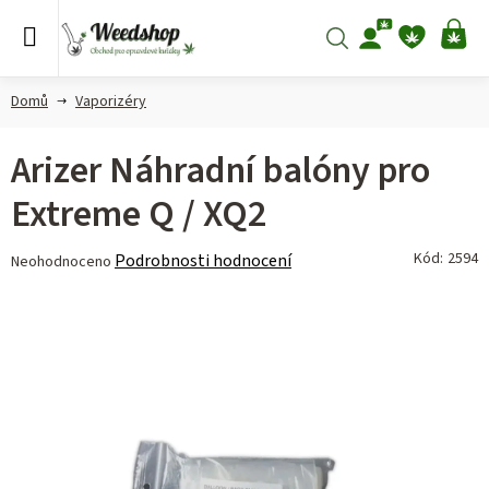
Přejít
na
Hledat
NÁ
obsah
KO
Domů
Vaporizéry
Arizer Náhradní balóny pro
Extreme Q / XQ2
Průměrné
Kód:
2594
Podrobnosti hodnocení
Neohodnoceno
hodnocení
produktu
je
0,0
z 5
hvězdiček.