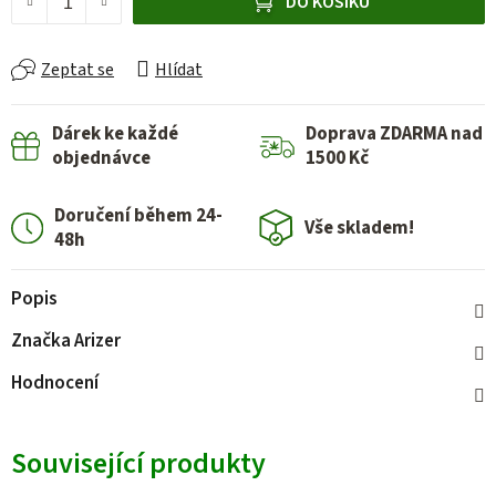
DO KOŠÍKU
Zeptat se
Hlídat
Dárek ke každé
Doprava ZDARMA nad
objednávce
1500 Kč
Doručení během 24-
Vše skladem!
48h
Popis
Značka
Arizer
Hodnocení
Související produkty