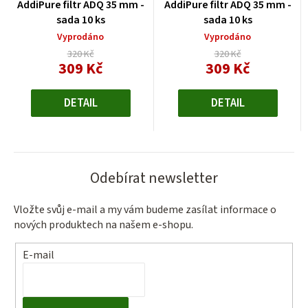
AddiPure filtr ADQ 35 mm -
AddiPure filtr ADQ 35 mm -
sada 10 ks
sada 10 ks
Vyprodáno
Vyprodáno
320 Kč
320 Kč
309 Kč
309 Kč
Měrná
Měrná
cena:
cena:
DETAIL
DETAIL
Odebírat newsletter
Vložte svůj e-mail a my vám budeme zasílat informace o
nových produktech na našem e-shopu.
E-mail