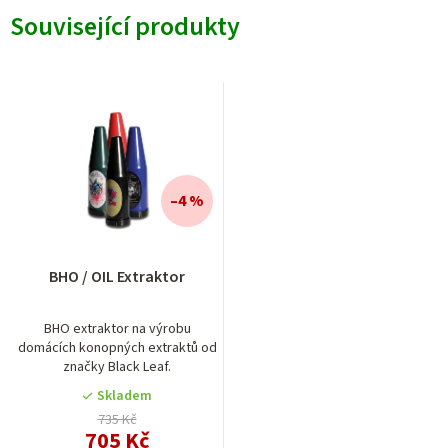
Související produkty
–4 %
Průměrné
BHO / OIL Extraktor
hodnocení
produktu
je
BHO extraktor na výrobu
domácích konopných extraktů od
5,0
značky Black Leaf.
z
5
Skladem
hvězdiček.
735 Kč
705 Kč