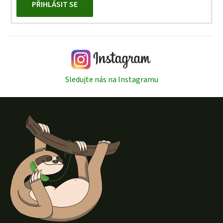
PŘIHLÁSIT SE
Sledujte nás na Instagramu
Z
á
p
a
t
í