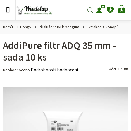
Přejít
na
Hledat
NÁ
obsah
KO
Domů
Bongy
Příslušenství k bongům
Extrakce z konopí
AddiPure filtr ADQ 35 mm -
sada 10 ks
Průměrné
Kód:
17188
Podrobnosti hodnocení
Neohodnoceno
hodnocení
produktu
je
0,0
z 5
hvězdiček.