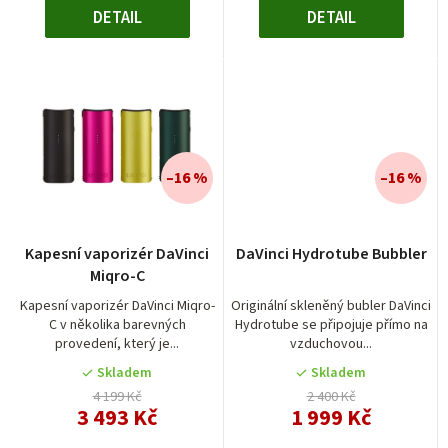
DETAIL
DETAIL
–16 %
–16 %
Kapesní vaporizér DaVinci
DaVinci Hydrotube Bubbler
Miqro-C
Kapesní vaporizér DaVinci Miqro-
Originální skleněný bubler DaVinci
C v několika barevných
Hydrotube se připojuje přímo na
provedení, který je...
vzduchovou...
Skladem
Skladem
4 199 Kč
2 400 Kč
3 493 Kč
1 999 Kč