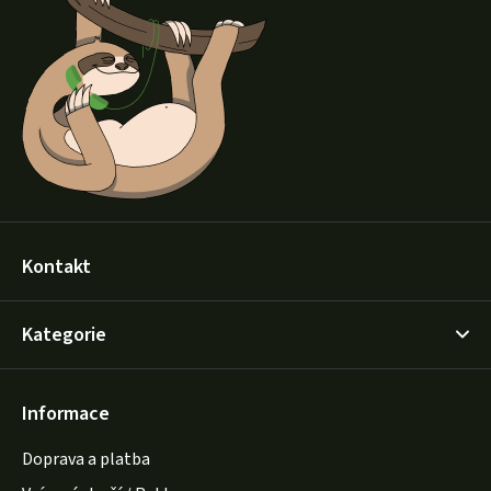
p
a
t
í
Kontakt
Kategorie
Informace
Doprava a platba