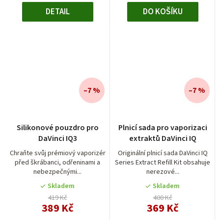
DETAIL
DO KOŠÍKU
–7 %
–7 %
Silikonové pouzdro pro
Plnicí sada pro vaporizaci
DaVinci IQ3
extraktů DaVinci IQ
Chraňte svůj prémiový vaporizér
Originální plnicí sada DaVinci IQ
před škrábanci, odřeninami a
Series Extract Refill Kit obsahuje
nebezpečnými...
nerezové...
Skladem
Skladem
419 Kč
400 Kč
389 Kč
369 Kč