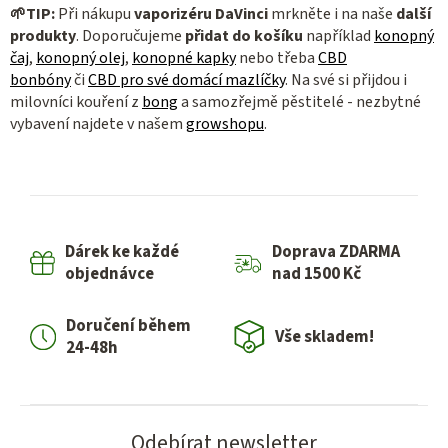
🌱
TIP:
Při nákupu
vaporizéru DaVinci
mrkněte i na naše
další
produkty
. Doporučujeme
přidat do košíku
například
konopný
čaj
,
konopný olej
,
konopné kapky
nebo třeba
CBD
bonbóny
či
CBD pro své domácí mazlíčky
. Na své si přijdou i
milovníci kouření z
bong
a samozřejmě pěstitelé - nezbytné
vybavení najdete v našem
growshopu
.
Dárek ke každé
Doprava ZDARMA
objednávce
nad 1500 Kč
Doručení během
Vše skladem!
24-48h
Odebírat newsletter