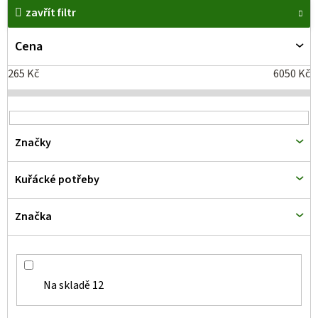
zavřít filtr
ý
p
Cena
i
265
Kč
6050
Kč
s
p
r
Značky
o
d
Kuřácké potřeby
u
k
Značka
t
ů
Na skladě
12