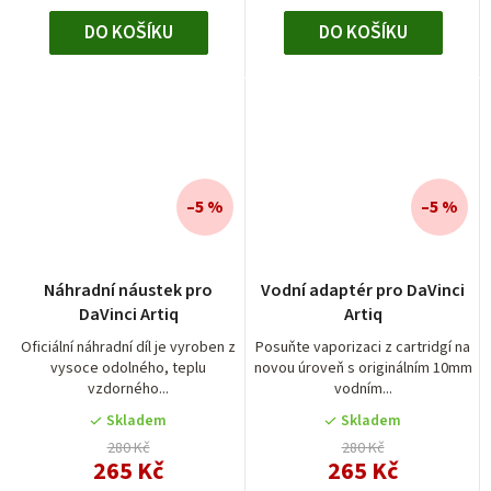
DO KOŠÍKU
DO KOŠÍKU
–5 %
–5 %
Náhradní náustek pro
Vodní adaptér pro DaVinci
DaVinci Artiq
Artiq
Oficiální náhradní díl je vyroben z
Posuňte vaporizaci z cartridgí na
vysoce odolného, teplu
novou úroveň s originálním 10mm
vzdorného...
vodním...
Skladem
Skladem
280 Kč
280 Kč
265 Kč
265 Kč