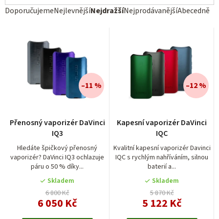
Ř
Doporučujeme
Nejlevnější
Nejdražší
Nejprodávanější
Abecedně
a
z
e
n
í
–11 %
–12 %
p
r
Přenosný vaporizér DaVinci
Kapesní vaporizér DaVinci
o
IQ3
IQC
d
Hledáte špičkový přenosný
Kvalitní kapesní vaporizér Davinci
vaporizér? DaVinci IQ3 ochlazuje
IQC s rychlým nahříváním, silnou
u
páru o 50 % díky...
baterií a...
k
Skladem
Skladem
t
6 800 Kč
5 870 Kč
6 050 Kč
5 122 Kč
ů