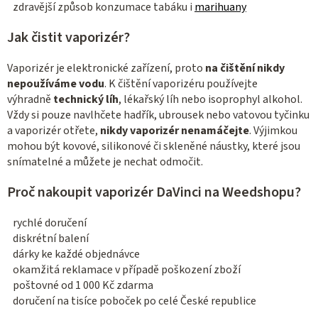
zdravější způsob konzumace tabáku i
marihuany
Jak čistit vaporizér?
Vaporizér je elektronické zařízení, proto
na čištění nikdy
nepoužíváme vodu
. K čištění vaporizéru používejte
výhradně
technický líh
, lékařský líh nebo isoprophyl alkohol.
Vždy si pouze navlhčete hadřík, ubrousek nebo vatovou tyčinku
a vaporizér otřete,
nikdy vaporizér nenamáčejte
. Výjimkou
mohou být kovové, silikonové či skleněné náustky, které jsou
snímatelné a můžete je nechat odmočit.
Proč nakoupit vaporizér DaVinci na Weedshopu?
rychlé doručení
diskrétní balení
dárky ke každé objednávce
okamžitá reklamace v případě poškození zboží
poštovné od 1 000 Kč zdarma
doručení na tisíce poboček po celé České republice