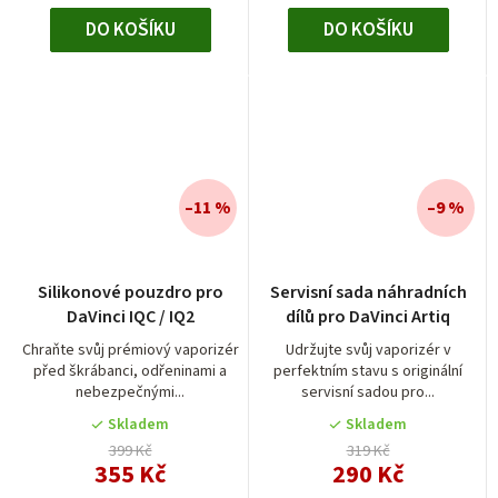
DO KOŠÍKU
DO KOŠÍKU
–11 %
–9 %
Silikonové pouzdro pro
Servisní sada náhradních
DaVinci IQC / IQ2
dílů pro DaVinci Artiq
Chraňte svůj prémiový vaporizér
Udržujte svůj vaporizér v
před škrábanci, odřeninami a
perfektním stavu s originální
nebezpečnými...
servisní sadou pro...
Skladem
Skladem
399 Kč
319 Kč
355 Kč
290 Kč