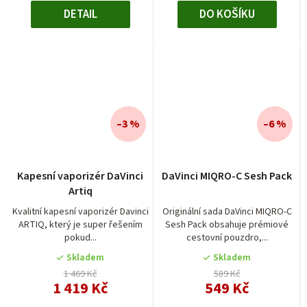
DETAIL
DO KOŠÍKU
–3 %
–6 %
Kapesní vaporizér DaVinci
DaVinci MIQRO-C Sesh Pack
Artiq
Kvalitní kapesní vaporizér Davinci
Originální sada DaVinci MIQRO-C
ARTIQ, který je super řešením
Sesh Pack obsahuje prémiové
pokud...
cestovní pouzdro,...
Skladem
Skladem
1 469 Kč
589 Kč
1 419 Kč
549 Kč