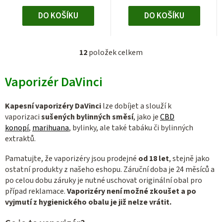
DO KOŠÍKU
DO KOŠÍKU
12
položek celkem
O
v
Vaporizér DaVinci
l
á
d
Kapesní vaporizéry
DaVinci
lze dobíjet a
slouží k
a
vaporizaci
sušených bylinných směsí
, jako je
CBD
c
konopí
,
marihuana
, bylinky, ale také
tabáku či bylinných
extraktů.
í
p
Pamatujte, že vaporizéry jsou prodejné
od 18 let
, stejně jako
r
ostatní produkty z našeho eshopu. Záruční doba je 24 měsíců a
v
po celou dobu záruky je nutné uschovat originální obal pro
k
případ reklamace.
Vaporizéry není možné zkoušet
a po
y
vyjmutí z hygienického obalu je již nelze vrátit.
v