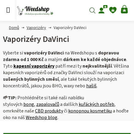
Přejít
na
Hledat
NÁ
obsah
KO
Domů
Vaporizéry
Vaporizéry DaVinci
Vaporizéry DaVinci
Vyberte si
vaporizéry DaVinci
na Weedshopu s
dopravou
zdarma od 1 000 Kč
a malým
dárkem ke každé objednávce
.
Tyto
kapesní vaporizéry
patří mezi ty
nejkvalitnější
. Většina
kapesních vaporizérů od značky DaVinci slouží na vaporizaci
sušených bylinných směsí
, ale také tekutých bylinných
koncentrátů, jakou jsou BHO, waxy nebo
hašiš
.
🌱
TIP:
Prohlédněte si také naši nabídku
stylových
bong
,
zapalovačů
a dalších
kuřáckých potřeb
,
omrkněte naše
CBD produkty
či
konopnou kosmetiku
a hoďte
oko na náš
Weedshop blog
.
V