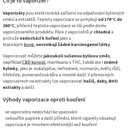
Co je to vaporizér?
ý
p
Vaporizéry
jsou elektronická zařízení na odpařování bylinných
i
směsí a extraktů.
Teploty vaporizace se pohybují
od 170°C do
s
260°C
, přičemž teplota vaporizace se liší podle druhu
u
vaporizovaného produktu. Pára z vaporizérů je
chladná
a
protože
nedochází k hoření
jako u
klasických
bong
,
nevznikají žádné karcinogenní látky
.
Vaporizovat můžete
jakoukoli sušenou bylinou směs
,
například
CBD konopí
, marihuanu s THC, tabák ale i
známé
bylinky
, jako je eukalyptus, heřmánek, rozmarýn, květy růží,
hřebíček, pomerančová kůra a mnohé další. V přenosných
vaporizérech na extrakty lze vaporizovat
hašiš, daby, BHO
extrakty
a další.
Výhody vaporizace oproti kouření
ve vaporizéru nedochází ke spalování
nekouříte papírek a další příměsi, které cigarety obsahují
vaporizace je mnohem efektivnější než kouření