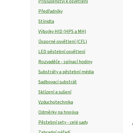
Příslušenství k osvětlení
Předřadníky
Stínidla
Výbojky HID (HPS a MH)
Úsporné osvětlení (CFL)
LED pěstební osvětlení
Rozvaděče - spínací hodiny
Substráty a pěstební média
Sadbovací substrát
Sklízení a sušení
Vzduchotechnika
Odměrky na hnojiva
Pěstební sety - celé sady
Zahradní nářadí