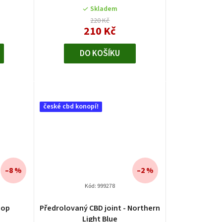
Skladem
220 Kč
210 Kč
DO KOŠÍKU
české cbd konopí!
–8 %
–2 %
Kód:
999278
Průměrné
hop
Předrolovaný CBD joint - Northern
hodnocení
Light Blue