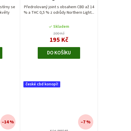
produktu
je
stírny se
Předrolovaný joint s obsahem CBD až 14
květy
% a THC 0,5 % z odrůdy Northern Light...
4,5
z
5
Skladem
hvězdiček.
200 Kč
195 Kč
DO KOŠÍKU
české cbd konopí!
–14 %
–7 %