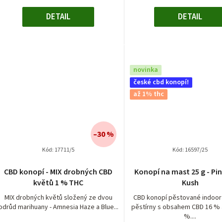
DETAIL
DETAIL
novinka
české cbd konopí!
až 1% thc
–30 %
Kód:
17711/5
Kód:
16597/25
CBD konopí - MIX drobných CBD
Konopí na mast 25 g - Pi
květů 1 % THC
Kush
MIX drobných květů složený ze dvou
CBD konopí pěstované indoor
odrůd marihuany - Amnesia Haze a Blue...
pěstírny s obsahem CBD 16 % 
%....