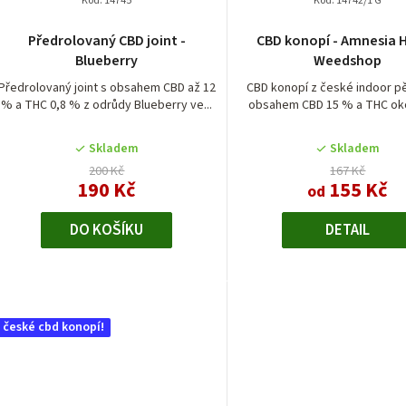
Kód:
14745
Kód:
14742/1 G
Průměrné
Průměrn
Předrolovaný CBD joint -
CBD konopí - Amnesia H
hodnocení
hodnocen
Blueberry
Weedshop
produktu
produktu
je
je
Předrolovaný joint s obsahem CBD až 12
CBD konopí z české indoor pě
% a THC 0,8 % z odrůdy Blueberry ve...
obsahem CBD 15 % a THC oko
5,0
5,0
z
z
5
5
Skladem
Skladem
hvězdiček.
hvězdiček
200 Kč
167 Kč
190 Kč
155 Kč
od
DO KOŠÍKU
DETAIL
české cbd konopí!