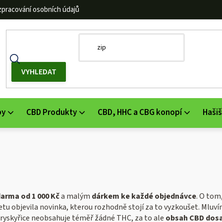
zpracování osobních údajů
by
CBD Produkty
CBD, HHC a CBG konopí
Hašiš
arma od 1 000 Kč
a malým
dárkem ke každé objednávce
.
O tom
tu objevila novinka, kterou rozhodně stojí za to vyzkoušet. Mluví
pryskyřice neobsahuje téměř žádné THC, za to ale
obsah CBD dosa