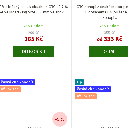
Předtočený joint s obsahem CBG až 7 %
CBG konopí z české indoor pě
ve velikosti King Size 110 mm ve znovu...
7% obsahem CBG. Sušené 
konopí...
Skladem
Skladem
200 Kč
355 Kč
185 Kč
333 Kč
od
DO KOŠÍKU
DETAIL
české cbd konopí!
tip
až 1% thc
české cbd konopí!
až 1% thc
–5 %