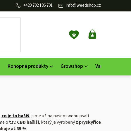
702 186 701
info
@
weedshop.cz
NÁKUPNÍ
KOŠÍK
Konopné produkty
Growshop
Vaporizéry
K
,
co je to hašiš
, jsme už na našem webu psali
me o tzv.
CBD hašiši
, který je vyrobený
z pryskyřice
huje až 35 %
.