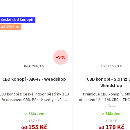
české cbd konopí!
až 1% thc
–9 %
Kód:
7982/1 G
Kód:
17777/1 G
Průměrné
CBD konopí - AK-47 - Weedshop
CBD konopí - Slothzil
hodnocení
Weedshop
produktu
je
CBD konopí z České indoor pěstírny s 13
Prémiové CBD konopí Slothz
% obsahem CBD. Pěkné květy s vůní...
obsahem 12–14 % CBD a THC
4,5
%....
z
5
Skladem
Skladem
hvězdiček.
167 Kč
180 Kč
155 Kč
170 Kč
od
od