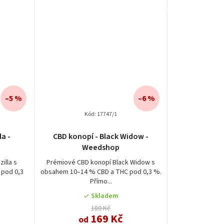
–5 %
–6 %
Kód:
17747/1
la -
CBD konopí - Black Widow -
Weedshop
illa s
Prémiové CBD konopí Black Widow s
 pod 0,3
obsahem 10–14 % CBD a THC pod 0,3 %.
Přímo...
Skladem
180 Kč
169 Kč
od