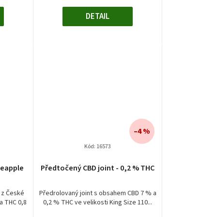
DETAIL
–4 %
Kód:
16573
neapple
Předtočený CBD joint - 0,2 % THC
 z České
Předrolovaný joint s obsahem CBD 7 % a
a THC 0,8
0,2 % THC ve velikosti King Size 110...