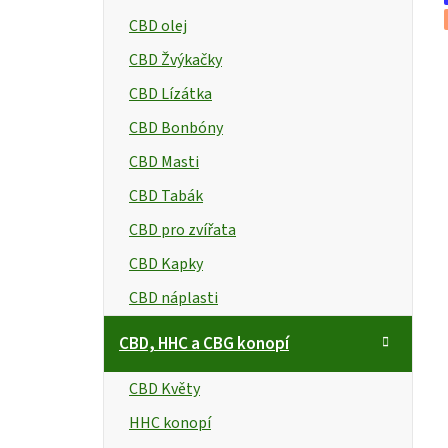
í
CBD olej
p
CBD Žvýkačky
a
CBD Lízátka
n
t
CBD Bonbóny
CBD Masti
e
CBD Tabák
l
CBD pro zvířata
CBD Kapky
CBD náplasti
CBD, HHC a CBG konopí
CBD Květy
HHC konopí