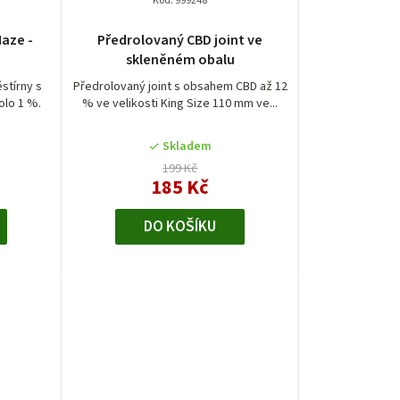
Kód:
999248
é
Průměrné
aze -
Předrolovaný CBD joint ve
í
hodnocení
skleněném obalu
produktu
je
stírny s
Předrolovaný joint s obsahem CBD až 12
lo 1 %.
% ve velikosti King Size 110 mm ve...
4,6
z
5
Skladem
.
hvězdiček.
199 Kč
185 Kč
DO KOŠÍKU