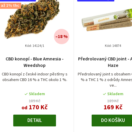
d
až 1% thc
e
u
n
k
í
–18 %
p
Kód:
14124/1
Kód:
14874
ů
r
Průměrné
Průměrn
CBD konopí - Blue Amnesia -
Předrolovaný CBD joint -
hodnocení
hodnocen
Weedshop
Haze
o
produktu
produktu
je
je
CBD konopí z české indoor pěstírny s
Předrolovaný joint s obsahem 
d
obsahem CBD 16 % a THC okolo 1 %.
% a THC 1 % z odrůdy Amnes
5,0
4,5
ve...
z
z
u
5
5
Skladem
Skladem
hvězdiček.
hvězdiček
k
189 Kč
189 Kč
170 Kč
169 Kč
od
t
DETAIL
DO KOŠÍKU
ů