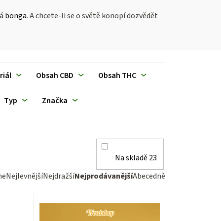
vá
bonga
. A chcete-li se o světě konopí dozvědět
riál
Obsah CBD
Obsah THC
Typ
Značka
Na skladě
23
me
Nejlevnější
Nejdražší
Nejprodávanější
Abecedně