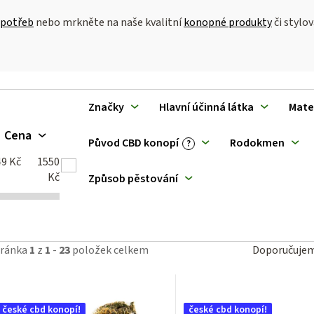
 potřeb
nebo mrkněte na naše kvalitní
konopné produkty
či stylo
V
Značky
Hlavní účinná látka
Mate
ý
Cena
Původ CBD konopí
Rodokmen
?
p
49
Kč
1550
Kč
Způsob pěstování
p
Ř
tránka
1
z
1
-
23
položek celkem
Doporučuje
a
o
z
české cbd konopí!
české cbd konopí!