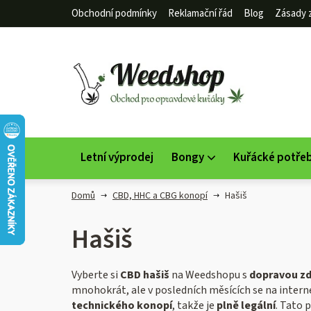
Přejít
Obchodní podmínky
Reklamační řád
Blog
Zásady 
na
obsah
Letní výprodej
Bongy
Kuřácké potře
Domů
CBD, HHC a CBG konopí
Hašiš
Hašiš
Vyberte si
CBD hašiš
na Weedshopu s
dopravou zd
mnohokrát, ale v posledních měsících se na interne
technického konopí
, takže je
plně legální
. Tato 