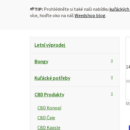
🌱
TIP:
Prohlédněte si také naši nabídku
kuřáckých
více, hoďte oko na náš
Weedshop blog
.
P
K
Přeskočit
Letní výprodej
kategorie
a
o
t
s
Bongy
e
1
g
t
i
Kuřácké potřeby
o
r
s
r
CBD Produkty
i
a
e
S
n
CBD Konopí
r
CBD Čaje
n
CBD Kapsle