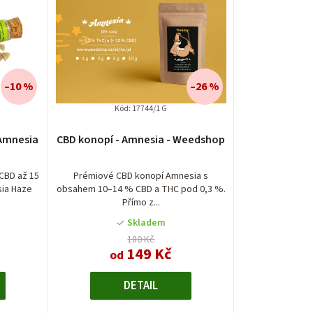
–10 %
–26 %
Kód:
17744/1 G
é
 Amnesia
CBD konopí - Amnesia - Weedshop
í
CBD až 15
Prémiové CBD konopí Amnesia s
ia Haze
obsahem 10–14 % CBD a THC pod 0,3 %.
Přímo z...
Skladem
.
180 Kč
149 Kč
od
DETAIL