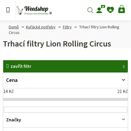
Přejít
na
Hledat
NÁ
obsah
KO
Domů
Kuřácké potřeby
Filtry
Trhací filtry Lion Rolling
Circus
Trhací filtry Lion Rolling Circus
V
zavřít filtr
ý
p
Cena
i
14
Kč
21
Kč
s
p
r
Značky
o