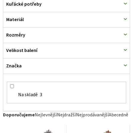
d
Kuřácké potřeby
u
k
Materiál
t
Rozměry
ů
Velikost balení
Značka
Na skladě
3
Ř
Doporučujeme
Nejlevnější
Nejdražší
Nejprodávanější
Abecedně
a