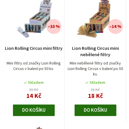
z
e
n
í
–33 %
–14 %
p
r
Lion Rolling Circus mini filtry
Lion Rolling Circus mini
o
nebělené filtry
d
Mini filtry od značky Lion Rolling
Mini nebělené filtry od značky
Circus v balení po 50 ks.
Lion Rolling Circus v balení po 50
u
ks.
k
Skladem
Skladem
t
21 Kč
21 Kč
14 Kč
18 Kč
ů
DO KOŠÍKU
DO KOŠÍKU