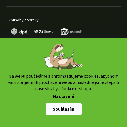
Způsoby dopravy:
Způsoby platby:
Na webu používáme a shromažďujeme cookies, abychom
vám zpříjemnili procházení webu a následně jsme zlepšili
naše služby a funkce e-shopu.
Nastavení
Copyright 2026
www.weedshop.cz
. Všechna práva
vyhrazena.
Upravit nastavení cookies
Souhlasím
Shoptet Premium
|
mime digital