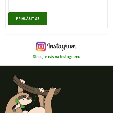
u
PŘIHLÁSIT SE
Sledujte nás na Instagramu
Z
á
p
a
t
í