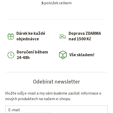
3
položek celkem
O
v
l
á
d
Dárek ke každé
Doprava ZDARMA
a
objednávce
nad 1500 Kč
c
í
Doručení během
p
Vše skladem!
24-48h
r
v
k
y
Odebírat newsletter
v
ý
Vložte svůj e-mail a my vám budeme zasílat informace o
p
nových produktech na našem e-shopu.
i
s
E-mail