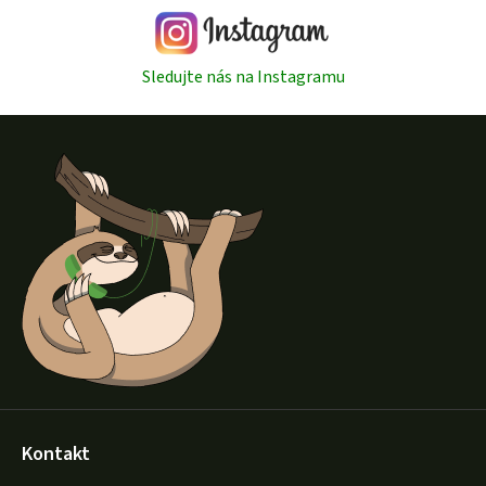
Sledujte nás na Instagramu
Z
á
p
a
t
í
Kontakt