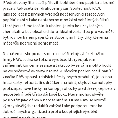
Předrolovaný filtr stačí přiložit k oblíbenému papírku a kromě
í
práce si tak ušetříte i drahocenný čas. Společnost RAW,
p
jakožto jeden z prvních výrobců nebělených cigaretových
r
papírků nabízí také nepřeberné množství nebělených filtrů,
v
které jsou přímo ideální k ubalení jointa bez zbytečných
k
chemikálií a bez obsahu chlóru. Ideální variantou pro vás může
y
být rovnou balení papírků se stočenými filtry, díky kterému
v
máte vše potřebné pohromadě.
ý
p
Na našem e-shopu naleznete neuvěřitelný výběr zboží od
firmy RAW. Jedná se totiž o výrobce, který ví, jak vám
i
zpříjemnit konopné seance a také, co by se vám mohlo hodit
s
na volnočasové aktivity. Kromě kuřáckých potřeb totiž nabízí
u
značka RAW spoustu dalších lifestylových produktů, jako jsou
hrací karty, létací talíř s držákem na joint, stylové samolepky,
protizápachové tašky na konopí, rohožky před dveře, čepice a v
neposlední řadě třeba dárkové boxy, které mohou skvěle
posloužit jako dárek k narozeninám. Firma RAW se kromě
výroby skvělých produktů zabývá také podporou mnoha
dobročinných organizací a proto koupí jejich výrobků
přispějete na dobrou věc.