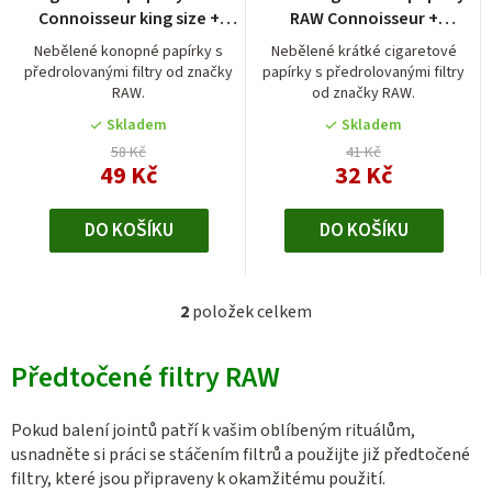
hodnocení
o
Connoisseur king size +
RAW Connoisseur +
produktu
předrolované filtry
předrolované filtry
d
je
Nebělené konopné papírky s
Nebělené krátké cigaretové
předrolovanými filtry od značky
papírky s předrolovanými filtry
5,0
u
RAW.
od značky RAW.
z
k
5
Skladem
Skladem
t
hvězdiček.
58 Kč
41 Kč
49 Kč
32 Kč
ů
DO KOŠÍKU
DO KOŠÍKU
2
položek celkem
O
v
Předtočené filtry RAW
l
á
d
Pokud balení jointů patří k vašim oblíbeným rituálům,
a
usnadněte si práci se stáčením filtrů a použijte již předtočené
c
filtry, které jsou připraveny k okamžitému použití.