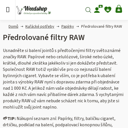
Přejít
na
Hledat
NÁ
obsah
KO
Domů
Kuřácké potřeby
Papírky
Předrolované filtry RAW
Předrolované filtry RAW
Usnadněte si balení jointů s předtočenými filtry světoznámé
značky RAW. Papírové nebo celulózové, široké nebo úzké,
krátké, dlouhé zkrátka jakékoliv si jen dokážete představit.
Společnost RAW totiž vyrábí vše pro co nejsnazší balení
bylinných cigaret. Vybavte se vším, co je potřeba k ubalení
jointa s výrobky RAW nyní s dopravou zdarma při objednávce
nad 1 000 Kč. A jelikož nám vaše objednávky dělají radost, ke
každé z nich vám navíc přibalíme dárek zdarma. S vychytanými
produkty RAW už vám nebude scházet nic k tomu, aby jste si
mohli užít svůj joint naplno.
🌱
TIP:
Nákupní seznam zní:
Papírky, filtry, baličku cigaret,
drtičku, podklad na balení, podpalovací konopnou šňůru,