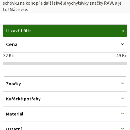
schovku na konopí a další skvělé vychytávky značky RAW, a je
to! Máte vše.
V
zavřít filtr
ý
p
Cena
i
32
Kč
49
Kč
s
p
r
Značky
o
d
Kuřácké potřeby
u
k
Materiál
t
Ostatní