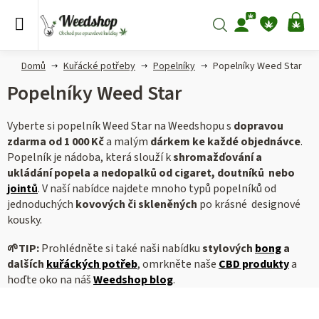
Přejít
na
Hledat
NÁ
obsah
KO
Domů
Kuřácké potřeby
Popelníky
Popelníky Weed Star
Popelníky Weed Star
Vyberte si popelník Weed Star na Weedshopu s
dopravou
zdarma od 1 000 Kč
a malým
dárkem ke každé objednávce
.
Popelník je nádoba, která slouží k
shromažďování a
ukládání popela a nedopalků
od cigaret, doutníků nebo
jointů
.
V naší nabídce najdete mnoho typů popelníků od
jednoduchých
kovových či skleněných
po krásné designové
kousky.
🌱
TIP:
Prohlédněte si také naši nabídku
stylových
bong
a
dalších
kuřáckých potřeb
, omrkněte naše
CBD produkty
a
hoďte oko na náš
Weedshop blog
.