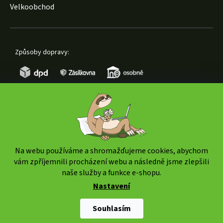
Velkoobchod
Způsoby dopravy:
Způsoby platby:
Na webu používáme a shromažďujeme cookies, abychom
vám zpříjemnili procházení webu a následně jsme zlepšili
naše služby a funkce e-shopu.
Nastavení
Copyright 2026
www.weedshop.cz
. Všechna práva
vyhrazena.
Upravit nastavení cookies
Souhlasím