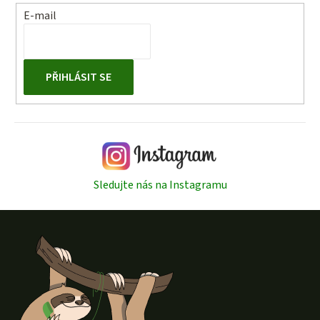
E-mail
PŘIHLÁSIT SE
Sledujte nás na Instagramu
Z
á
p
a
t