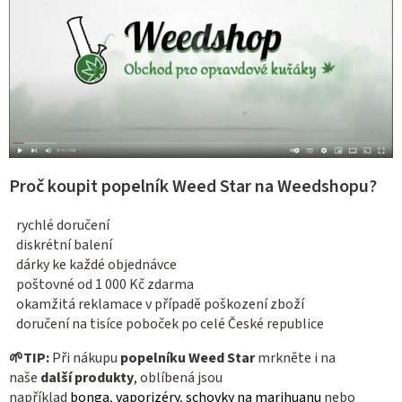
Proč koupit popelník Weed Star na Weedshopu?
rychlé doručení
diskrétní balení
dárky ke každé objednávce
poštovné od 1 000 Kč zdarma
okamžitá reklamace v případě poškození zboží
doručení na tisíce poboček po celé České republice
🌱
TIP:
Při nákupu
popelníku Weed Star
mrkněte i na
naše
další produkty
, oblíbená jsou
například
bonga
,
vaporizéry
,
schovky na marihuanu
nebo