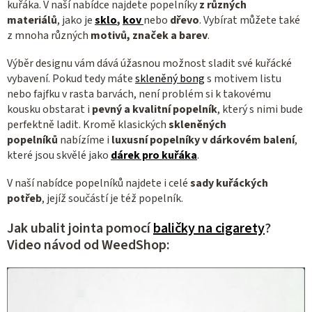
kuřáka. V naší nabídce najdete popelníky
z různých
materiálů
,
jako je
sklo
,
kov
nebo
dřevo
. Vybírat můžete také
z mnoha různých
motivů, značek a barev
.
Výběr designu vám dává úžasnou možnost sladit své kuřácké
vybavení. Pokud tedy máte
skleněný bong
s motivem listu
nebo fajfku v rasta barvách, není problém si k takovému
kousku obstarat i
pevný a kvalitní
popelník
, který s nimi bude
perfektně ladit. Kromě klasických
skleněných
popelníků
nabízíme i
luxusní popelníky v dárkovém balení
,
které jsou skvělé jako
dárek pro kuřáka
.
V naší nabídce popelníků najdete i celé
sady kuřáckých
potřeb
, jejíž součástí je též popelník.
Jak ubalit jointa pomocí
baličky na cigarety
?
Video návod od WeedShop: