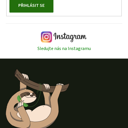
PŘIHLÁSIT SE
Sledujte nás na Instagramu
Z
á
p
a
t
í