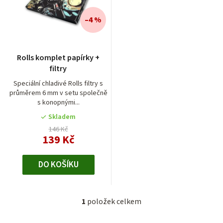
n
í
–4 %
p
r
Rolls komplet papírky +
o
filtry
d
Speciální chladivé Rolls filtry s
průměrem 6 mm v setu společně
u
s konopnými...
k
Skladem
t
146 Kč
139 Kč
ů
DO KOŠÍKU
1
položek celkem
O
v