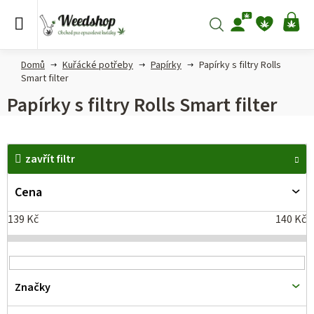
Přejít
na
Hledat
NÁ
obsah
KO
Domů
Kuřácké potřeby
Papírky
Papírky s filtry Rolls
Smart filter
Papírky s filtry Rolls Smart filter
V
zavřít filtr
ý
p
Cena
i
139
Kč
140
Kč
s
p
r
Značky
o