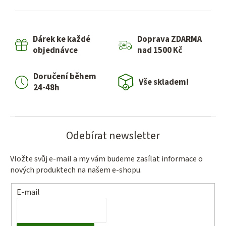
l
á
d
Dárek ke každé
Doprava ZDARMA
a
objednávce
nad 1500 Kč
c
í
Doručení během
p
Vše skladem!
24-48h
r
v
k
y
Odebírat newsletter
v
ý
Vložte svůj e-mail a my vám budeme zasílat informace o
p
nových produktech na našem e-shopu.
i
s
E-mail
u