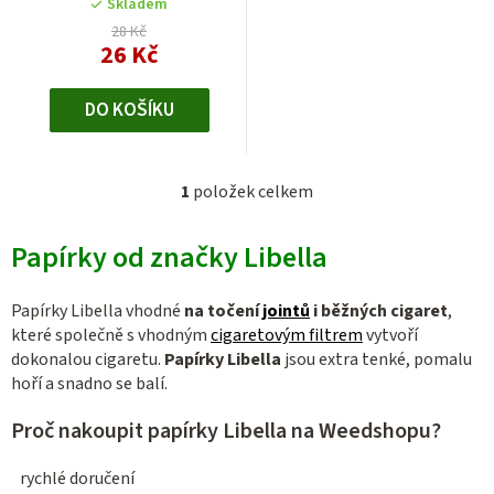
5
Skladem
t
hvězdiček.
28 Kč
26 Kč
ů
DO KOŠÍKU
1
položek celkem
O
v
Papírky od značky Libella
l
á
d
Papírky Libella vhodné
na točení
jointů
i běžných cigaret
,
a
které společně s vhodným
cigaretovým filtrem
vytvoří
c
dokonalou cigaretu.
Papírky Libella
jsou extra tenké, pomalu
hoří a snadno se balí.
í
p
Proč nakoupit papírky Libella na Weedshopu?
r
v
rychlé doručení