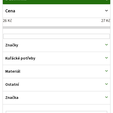
ý
p
Cena
i
26
Kč
27
Kč
s
p
r
Značky
o
d
Kuřácké potřeby
u
k
Materiál
t
Ostatní
ů
Značka