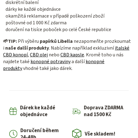
k
diskrétní balení
y
dárky ke každé objednávce
v
okamžitá reklamace v případě poškození zboží
ý
poštovné od 1 000 Kč zdarma
p
doručení na tisíce poboček po celé České republice
i
🌱
TIP:
Při výběru
papírků Libella
nezapomeňte prozkoumat
s
i
naše další produkty
. Nabízíme například exkluzivní
italské
u
CBD konopí
,
CBD olej
nebo
CBD kapsle
. Kromě toho u nás
najdete také
konopné potraviny
a
další
konopné
produkty
vhodné také jako dárek.
Dárek ke každé
Doprava ZDARMA
objednávce
nad 1500 Kč
Doručení během
Vše skladem!
24-48h