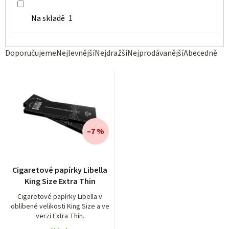
Na skladě
1
Ř
Doporučujeme
Nejlevnější
Nejdražší
Nejprodávanější
Abecedně
a
z
e
n
í
–7 %
p
r
Průměrné
Cigaretové papírky Libella
hodnocení
o
King Size Extra Thin
produktu
d
je
Cigaretové papírky Libella v
oblíbené velikosti King Size a ve
5,0
u
verzi Extra Thin.
z
k