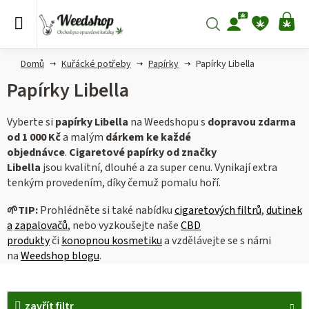
Přejít
na
Hledat
NÁ
obsah
KO
Domů
Kuřácké potřeby
Papírky
Papírky Libella
Papírky Libella
Vyberte si
papírky Libella
na Weedshopu s
dopravou zdarma
od 1 000 Kč
a malým
dárkem ke každé
objednávce
.
Cigaretové papírky od značky
Libella
jsou kvalitní, dlouhé a za super cenu. Vynikají extra
tenkým provedením, díky čemuž pomalu hoří.
🌱TIP:
Prohlédněte si také nabídku
cigaretových filtrů
,
dutinek
a
zapalovačů
, nebo vyzkoušejte naše
CBD
produkty
či
konopnou kosmetiku
a vzdělávejte se s námi
na
Weedshop blogu
.
V
zavřít filtr