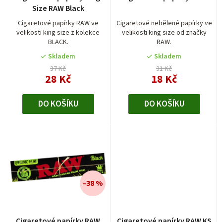
hodnocení
o
Size RAW Black
produktu
d
je
Cigaretové papírky RAW ve
Cigaretové nebělené papírky ve
velikosti king size z kolekce
velikosti king size od značky
5,0
u
BLACK.
RAW.
z
k
5
Skladem
Skladem
t
hvězdiček.
37 Kč
31 Kč
28 Kč
18 Kč
ů
DO KOŠÍKU
DO KOŠÍKU
–38 %
Cigaretové papírky RAW
Cigaretové papírky RAW KS