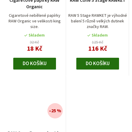
Cigaretové papírky RAW
RAW Cone 5 Stage RAWKET
hodnocení
Organic
produktu
je
Cigaretové nebělené papírky
RAW 5 Stage RAWKET je výhodné
RAW Organic ve velikosti king
balení 5 různě velkých dutinek
5,0
size.
značky RAW.
z
5
Skladem
Skladem
hvězdiček.
32 Kč
125 Kč
18 Kč
116 Kč
DO KOŠÍKU
DO KOŠÍKU
–25 %