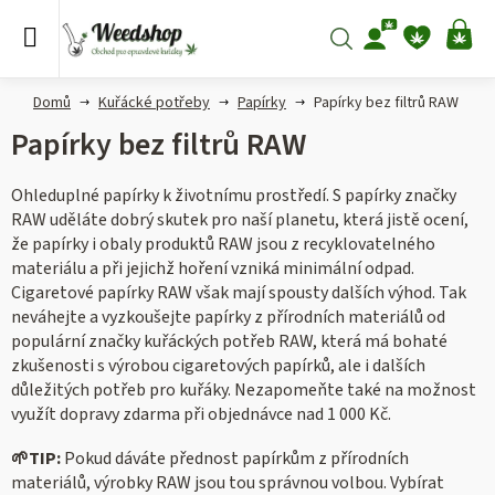
Přejít
na
Hledat
NÁ
obsah
KO
Domů
Kuřácké potřeby
Papírky
Papírky bez filtrů RAW
Papírky bez filtrů RAW
Ohleduplné papírky k životnímu prostředí. S papírky značky
RAW uděláte dobrý skutek pro naší planetu, která jistě ocení,
že papírky i obaly produktů RAW jsou z recyklovatelného
materiálu a při jejichž hoření vzniká minimální odpad.
Cigaretové papírky RAW však mají spousty dalších výhod. Tak
neváhejte a vyzkoušejte papírky z přírodních materiálů od
populární značky kuřáckých potřeb RAW, která má bohaté
zkušenosti s výrobou cigaretových papírků, ale i dalších
důležitých potřeb pro kuřáky. Nezapomeňte také na možnost
využít dopravy zdarma při objednávce nad 1 000 Kč.
🌱
TIP:
Pokud dáváte přednost papírkům z přírodních
materiálů, výrobky RAW jsou tou správnou volbou. Vybírat