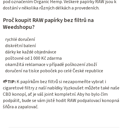
pod označením Organic Hemp. Veškeré papírky RAW jsou k
dostání v několika různých délkách a provedeních.
Proč koupit RAW papírky bez filtrů na
Weedshopu?
rychlé doručení
diskrétní balení
dárky ke každé objednávce
poštovné od 1 000 Kč zdarma
okamžitá reklamace v případě poškození zboží
doručení na tisíce poboček po celé České republice
🌱
TIP:
K papírkům bez filtrů si nezapomeňte vybrat i
cigaretové filtry z naší nabídky. Vyzkoušet můžete také naše
CBD konopí, ať je váš joint kompletní. Aby ho bylo čím
podpálit, bude se vám jistě hodit RAW podpalovací konopná
šňůra a zapalovač.