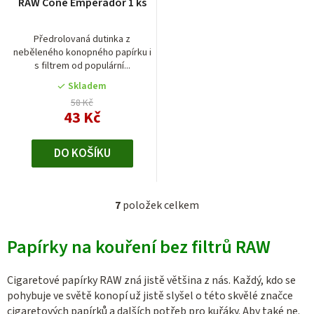
RAW Cone Emperador 1 ks
Předrolovaná dutinka z
neběleného konopného papírku i
s filtrem od populární...
Skladem
58 Kč
43 Kč
DO KOŠÍKU
7
položek celkem
O
v
Papírky na kouření bez filtrů RAW
l
á
d
Cigaretové papírky RAW zná jistě většina z nás. Každý, kdo se
a
pohybuje ve světě konopí už jistě slyšel o této skvělé značce
c
cigaretových papírků a dalších potřeb pro kuřáky. Aby také ne.