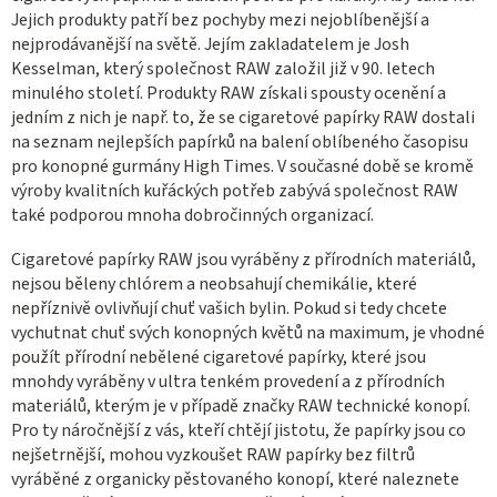
Jejich produkty patří bez pochyby mezi nejoblíbenější a
í
nejprodávanější na světě. Jejím zakladatelem je Josh
p
Kesselman, který společnost RAW založil již v 90. letech
r
minulého století. Produkty RAW získali spousty ocenění a
v
jedním z nich je např. to, že se cigaretové papírky RAW dostali
k
na seznam nejlepších papírků na balení oblíbeného časopisu
y
pro konopné gurmány High Times. V současné době se kromě
v
výroby kvalitních kuřáckých potřeb zabývá společnost RAW
ý
také podporou mnoha dobročinných organizací.
p
Cigaretové papírky RAW jsou vyráběny z přírodních materiálů,
i
nejsou běleny chlórem a neobsahují chemikálie, které
s
nepříznivě ovlivňují chuť vašich bylin. Pokud si tedy chcete
u
vychutnat chuť svých konopných květů na maximum, je vhodné
použít přírodní nebělené cigaretové papírky, které jsou
mnohdy vyráběny v ultra tenkém provedení a z přírodních
materiálů, kterým je v případě značky RAW technické konopí.
Pro ty náročnější z vás, kteří chtějí jistotu, že papírky jsou co
nejšetrnější, mohou vyzkoušet RAW papírky bez filtrů
vyráběné z organicky pěstovaného konopí, které naleznete