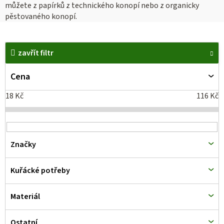
můžete z papírků z technického konopí nebo z organicky
pěstovaného konopí.
V
zavřít filtr
ý
p
Cena
i
18
Kč
116
Kč
s
p
r
Značky
o
d
Kuřácké potřeby
u
k
Materiál
t
Ostatní