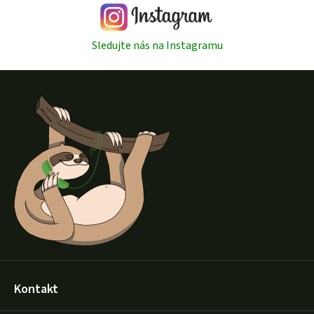
Sledujte nás na Instagramu
Z
á
p
a
t
í
Kontakt