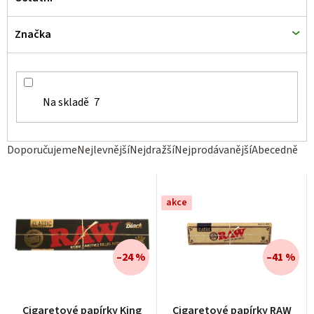
ů
Značka
Na skladě
7
Ř
Doporučujeme
Nejlevnější
Nejdražší
Nejprodávanější
Abecedně
a
z
akce
e
n
í
–24 %
–41 %
p
r
Průměrné
Cigaretové papírky King
Cigaretové papírky RAW