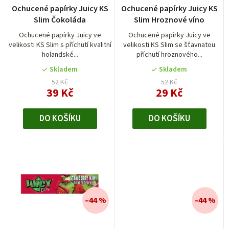
r
Ochucené papírky Juicy KS
Ochucené papírky Juicy KS
o
Slim Čokoláda
Slim Hroznové víno
d
Ochucené papírky Juicy ve
Ochucené papírky Juicy ve
velikosti KS Slim s příchutí kvalitní
velikosti KS Slim se šťavnatou
u
holandské...
příchutí hroznového...
k
Skladem
Skladem
t
52 Kč
52 Kč
39 Kč
29 Kč
ů
DO KOŠÍKU
DO KOŠÍKU
–44 %
–44 %