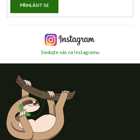
PŘIHLÁSIT SE
Sledujte nás na Instagramu
Z
á
p
a
t
í