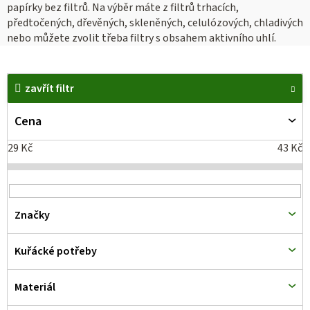
papírky bez filtrů. Na výběr máte z filtrů trhacích,
předtočených, dřevěných, skleněných, celulózových, chladivých
nebo můžete zvolit třeba filtry s obsahem aktivního uhlí.
V
zavřít filtr
ý
p
Cena
i
29
Kč
43
Kč
s
p
r
Značky
o
d
Kuřácké potřeby
u
k
Materiál
t