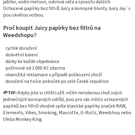
jablko, vodní meloun, cukrová vata a spoustu dalších.
Ochucené papírky bez filtrů Juicy a konopné blunty Juicy Jay´s
jsou skvělou volbou.
Proč koupit Juicy papírky bez filtrů na
Weedshopu?
rychlé doručení
diskrétní balení
dárky ke každé objednávce
poštovné od 1 000 Kč zdarma
okamžitá reklamace v případě poškození zboží
doručení na tisíce poboček po celé České republice
🌱
TIP:
Kdyby jste si chtěli užít ničím nerušenou chuť svých
jedinečných konopných odrůd, jsou pro vás místo ochucených
papírků bez filtrů vhodné spíše klasické papírky značek RAW,
Elements, Vibes, Smoking, Mascotte, G-Rollz, Weedshop nebo
třeba Monkey King.