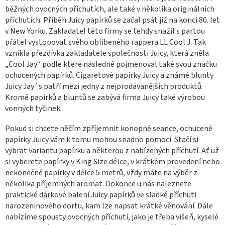
c
běžných ovocných příchutích, ale také v několika originálních
příchutích. Příběh Juicy papírků se začal psát již na konci 80. let
í
v New Yorku. Zakladatel této firmy se tehdy snažil s partou
p
přátel vystopovat svého oblíbeného rappera LL Cool J. Tak
r
vznikla přezdívka zakladatele společnosti Juicy, která zněla
v
„Cool Jay“ podle které následně pojmenoval také svou značku
k
ochucených papírků. Cigaretové papírky Juicy a známé blunty
y
Juicy Jay´s patří mezi jedny z nejprodávanějších produktů.
v
Kromě papírků a bluntů se zabývá firma Juicy také výrobou
ý
vonných tyčinek.
p
Pokud si chcete něčím zpříjemnit konopné seance, ochucené
i
papírky Juicy vám k tomu mohou snadno pomoci. Stačí si
s
vybrat variantu papírku a některou z nabízených příchutí. Ať už
u
si vyberete papírky v King Size délce, v krátkém provedení nebo
nekonečné papírky v délce 5 metrů, vždy máte na výběr z
několika příjemných aromat. Dokonce u nás naleznete
praktické dárkové balení Juicy papírků ve sladké příchuti
narozeninového dortu, kam lze napsat krátké věnování. Dále
nabízíme spousty ovocných příchutí, jako je třeba višeň, kyselé