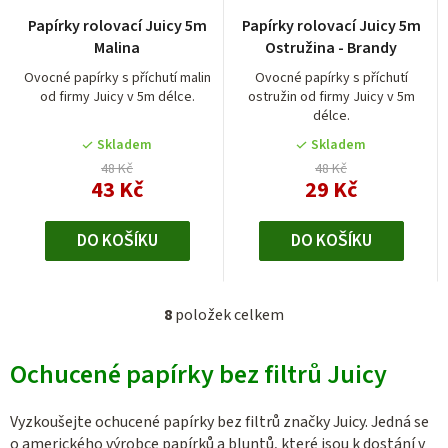
Papírky rolovací Juicy 5m
Papírky rolovací Juicy 5m
Malina
Ostružina - Brandy
Ovocné papírky s příchutí malin
Ovocné papírky s příchutí
od firmy Juicy v 5m délce.
ostružin od firmy Juicy v 5m
délce.
Skladem
Skladem
48 Kč
48 Kč
43 Kč
29 Kč
DO KOŠÍKU
DO KOŠÍKU
8
položek celkem
O
v
Ochucené papírky bez filtrů Juicy
l
á
d
Vyzkoušejte ochucené papírky bez filtrů značky Juicy. Jedná se
a
o amerického výrobce papírků a bluntů, které jsou k dostání v