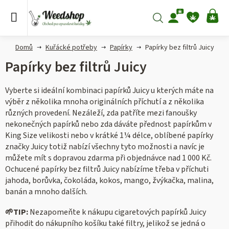
Přejít
na
Hledat
NÁ
obsah
KO
Domů
Kuřácké potřeby
Papírky
Papírky bez filtrů Juicy
Papírky bez filtrů Juicy
Vyberte si ideální kombinaci papírků Juicy u kterých máte na
výběr z několika mnoha originálních příchutí a z několika
různých provedení. Nezáleží, zda patříte mezi fanoušky
nekonečných papírků nebo zda dáváte přednost papírkům v
King Size velikosti nebo v krátké 1
¼ délce, oblíbené papírky
značky Juicy totiž nabízí všechny tyto možnosti a navíc je
můžete mít s dopravou zdarma při objednávce nad 1 000 Kč.
Ochucené papírky bez filtrů Juicy nabízíme třeba v příchuti
jahoda, borůvka, čokoláda, kokos, mango, žvýkačka, malina,
banán a mnoho dalších.
🌱
TIP:
Nezapomeňte k nákupu cigaretových papírků Juicy
přihodit do nákupního košíku také filtry, jelikož se jedná o