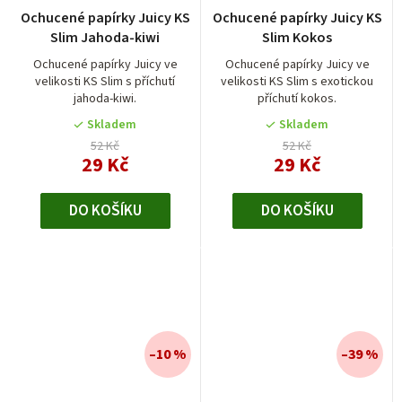
Průměrné
Průměrné
Ochucené papírky Juicy KS
Ochucené papírky Juicy KS
hodnocení
hodnocení
Slim Jahoda-kiwi
Slim Kokos
produktu
produktu
je
je
Ochucené papírky Juicy ve
Ochucené papírky Juicy ve
velikosti KS Slim s příchutí
velikosti KS Slim s exotickou
5,0
5,0
jahoda-kiwi.
příchutí kokos.
z
z
5
5
Skladem
Skladem
hvězdiček.
hvězdiček.
52 Kč
52 Kč
29 Kč
29 Kč
DO KOŠÍKU
DO KOŠÍKU
–10 %
–39 %