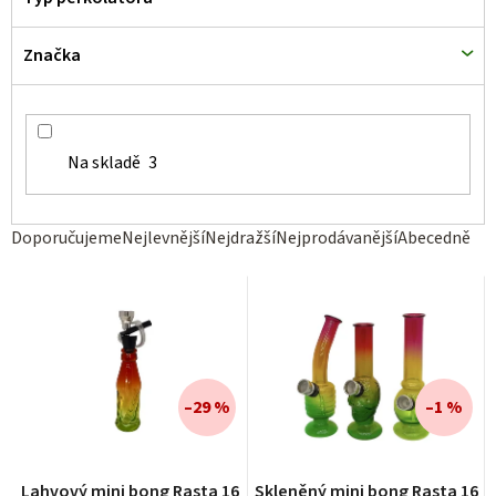
Značka
Na skladě
3
Ř
Doporučujeme
Nejlevnější
Nejdražší
Nejprodávanější
Abecedně
a
z
e
n
í
–29 %
–1 %
p
r
Lahvový mini bong Rasta 16
Skleněný mini bong Rasta 16