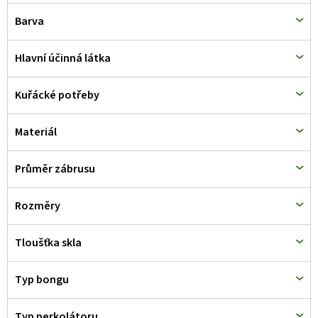
d
Barva
u
k
Hlavní účinná látka
t
Kuřácké potřeby
ů
Materiál
Průměr zábrusu
Rozměry
Tloušťka skla
Typ bongu
Typ perkolátoru