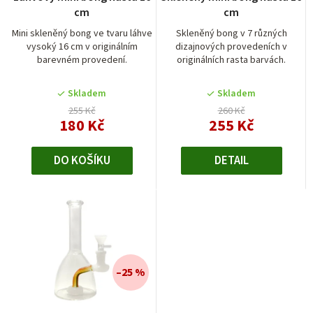
o
cm
cm
d
Mini skleněný bong ve tvaru láhve
Skleněný bong v 7 různých
vysoký 16 cm v originálním
dizajnových provedeních v
u
barevném provedení.
originálních rasta barvách.
k
t
Skladem
Skladem
255 Kč
260 Kč
ů
180 Kč
255 Kč
DO KOŠÍKU
DETAIL
–25 %