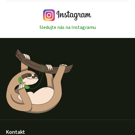
Sledujte nás na Instagramu
Z
á
p
a
t
í
Kontakt