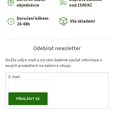
a
objednávce
nad 1500 Kč
c
í
Doručení během
p
Vše skladem!
24-48h
r
v
k
y
Odebírat newsletter
v
ý
Vložte svůj e-mail a my vám budeme zasílat informace o
p
nových produktech na našem e-shopu.
i
s
E-mail
u
PŘIHLÁSIT SE