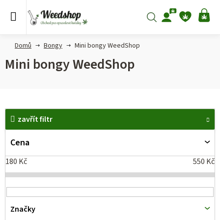
Přejít
na
Hledat
NÁ
obsah
KO
Domů
Bongy
Mini bongy WeedShop
Mini bongy WeedShop
V
zavřít filtr
ý
p
Cena
i
180
Kč
550
Kč
s
p
r
Značky
o