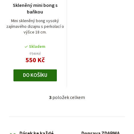
Skleněný mini bong s
baňkou
Mini skleněný bong vysoký
zajímavého dizajnu s perkolací o
výšce 18 cm.
Skladem
734 Kč
550 Kč
DO KOŠÍKU
3
položek celkem
O
v
l
á
d
Dárek ke každé
Doprava ZDARMA