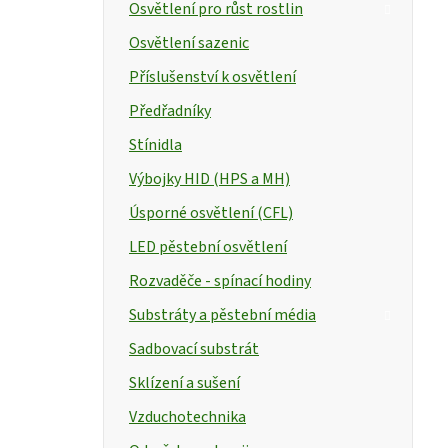
Osvětlení pro růst rostlin
Osvětlení sazenic
Příslušenství k osvětlení
Předřadníky
Stínidla
Výbojky HID (HPS a MH)
Úsporné osvětlení (CFL)
LED pěstební osvětlení
Rozvaděče - spínací hodiny
Substráty a pěstební média
Sadbovací substrát
Sklízení a sušení
Vzduchotechnika