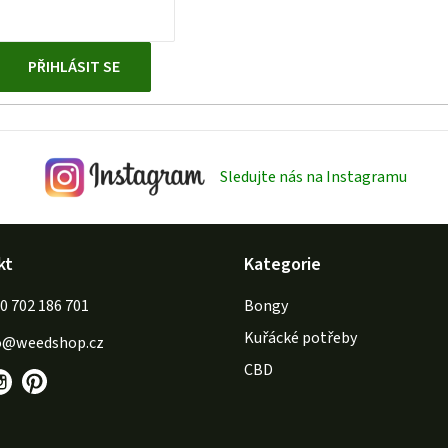
PŘIHLÁSIT SE
Sledujte nás na Instagramu
kt
Kategorie
702 186 701
Bongy
Kuřácké potřeby
o
@
weedshop.cz
CBD