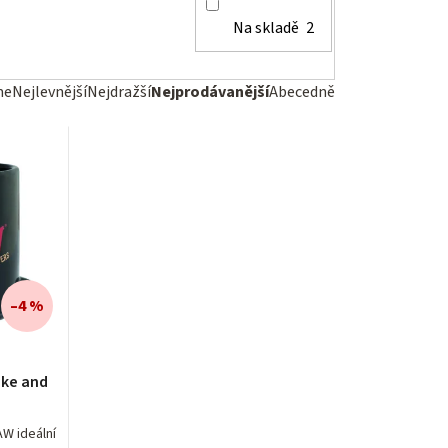
Na skladě
2
me
Nejlevnější
Nejdražší
Nejprodávanější
Abecedně
–4 %
ake and
W ideální