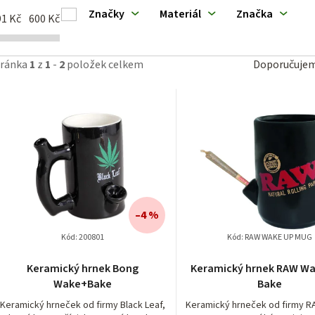
ý
Značky
Materiál
Značka
91
Kč
600
Kč
p
Ř
tránka
1
z
1
-
2
položek celkem
Doporučuje
a
z
p
e
n
o
í
d
–4 %
p
u
Kód:
200801
Kód:
RAW WAKE UP MUG
r
k
Průměrné
Keramický hrnek Bong
Keramický hrnek RAW W
hodnocení
Wake+Bake
Bake
o
produktu
je
Keramický hrneček od firmy Black Leaf,
Keramický hrneček od firmy RA