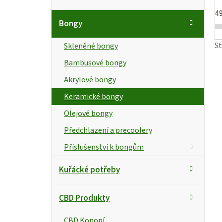
a
o
t
4
s
Bongy
e
g
t
i
S
Skleněné bongy
o
r
Bambusové bongy
s
r
Akrylové bongy
i
a
e
Keramické bongy
n
r
Olejové bongy
n
Předchlazení a precoolery
í
Příslušenství k bongům
p
Kuřácké potřeby
a
CBD Produkty
n
t
CBD Konopí