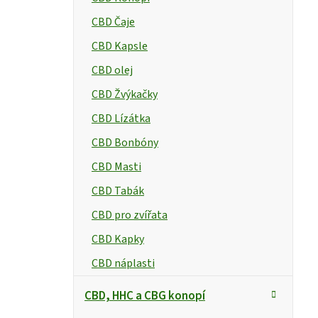
e
CBD Čaje
l
CBD Kapsle
CBD olej
CBD Žvýkačky
CBD Lízátka
CBD Bonbóny
CBD Masti
CBD Tabák
CBD pro zvířata
CBD Kapky
CBD náplasti
CBD, HHC a CBG konopí