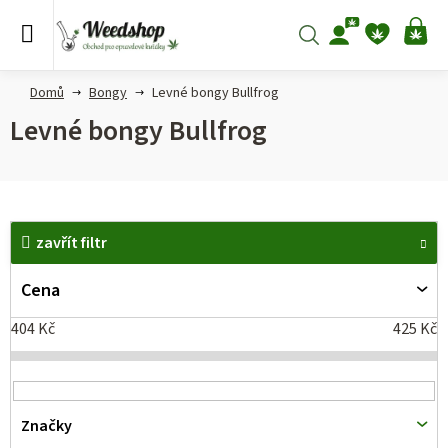
Přejít
na
Hledat
NÁ
obsah
KO
Domů
Bongy
Levné bongy Bullfrog
Levné bongy Bullfrog
V
zavřít filtr
ý
p
Cena
i
404
Kč
425
Kč
s
p
r
Značky
o