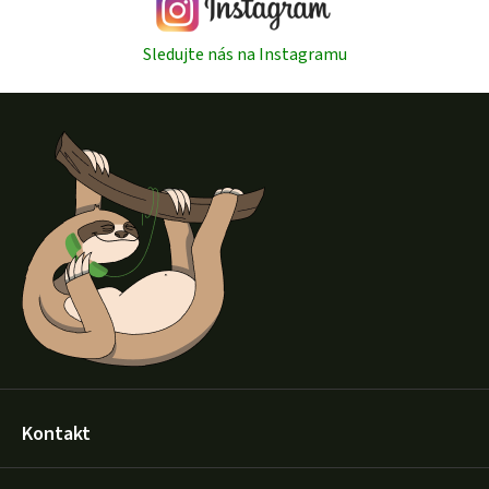
Sledujte nás na Instagramu
Z
á
p
a
t
í
Kontakt