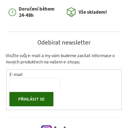
í
Doručení během
p
Vše skladem!
24-48h
r
v
k
y
Odebírat newsletter
v
ý
Vložte svůj e-mail a my vám budeme zasílat informace o
p
nových produktech na našem e-shopu.
i
s
E-mail
u
PŘIHLÁSIT SE