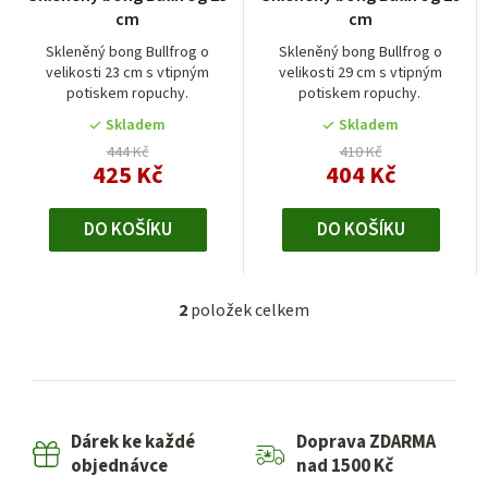
hodnocení
o
cm
cm
produktu
d
je
Skleněný bong Bullfrog o
Skleněný bong Bullfrog o
velikosti 23 cm s vtipným
velikosti 29 cm s vtipným
4,0
u
potiskem ropuchy.
potiskem ropuchy.
z
k
5
Skladem
Skladem
t
hvězdiček.
444 Kč
410 Kč
425 Kč
404 Kč
ů
DO KOŠÍKU
DO KOŠÍKU
2
položek celkem
O
v
l
á
d
Dárek ke každé
Doprava ZDARMA
a
objednávce
nad 1500 Kč
c