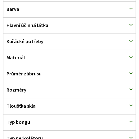
d
Barva
u
k
Hlavní účinná látka
t
Kuřácké potřeby
ů
Materiál
Průměr zábrusu
Rozměry
Tloušťka skla
Typ bongu
Typ perkolátoru