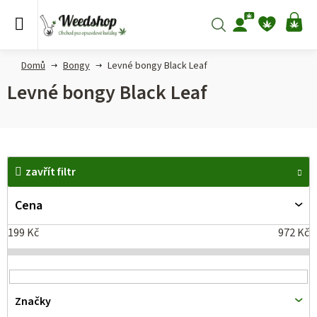
Přejít
na
Hledat
NÁ
obsah
KO
Domů
Bongy
Levné bongy Black Leaf
Levné bongy Black Leaf
V
zavřít filtr
ý
p
Cena
i
199
Kč
972
Kč
s
p
r
Značky
o