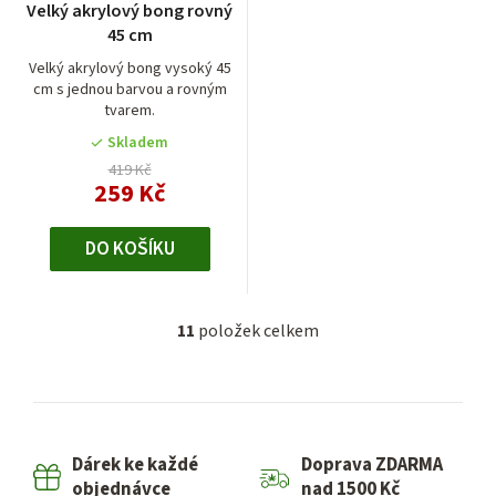
Velký akrylový bong rovný
45 cm
Velký akrylový bong vysoký 45
cm s jednou barvou a rovným
tvarem.
Skladem
419 Kč
259 Kč
DO KOŠÍKU
11
položek celkem
O
v
l
á
d
Dárek ke každé
Doprava ZDARMA
a
objednávce
nad 1500 Kč