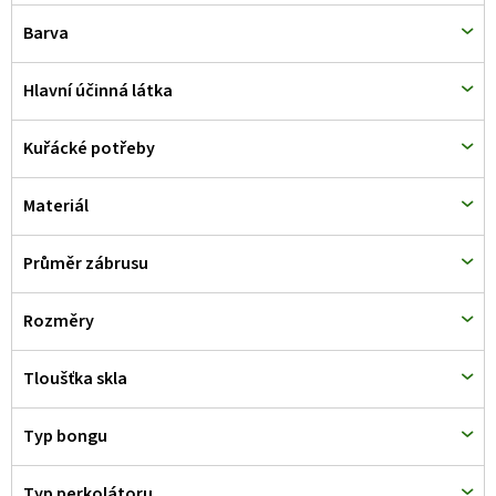
d
Barva
u
k
Hlavní účinná látka
t
Kuřácké potřeby
ů
Materiál
Průměr zábrusu
Rozměry
Tloušťka skla
Typ bongu
Typ perkolátoru