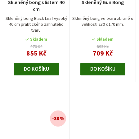
Skleněný bong s listem 40
Skleněný Gun Bong
hodnocení
cm
produktu
je
Skleněný bong Black Leaf vysoký
Skleněný bong ve tvaru zbraně o
40 cm praktického zahnutého
velikosti 230 x 170 mm.
5,0
tvaru.
z
5
Skladem
Skladem
hvězdiček.
870 Kč
893 Kč
855 Kč
709 Kč
DO KOŠÍKU
DO KOŠÍKU
–38 %