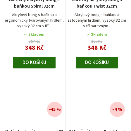
baňkou Spiral 32cm
baňkou Twist 32cm
Akrylový bong s baňkou a
Akrylový bong s baňkou a
ergonomicky tvarovaným hrdlem,
zatočeným hrdlem, vysoký 32 cm
vysoký 32 cm s tří...
s tří barevným...
Skladem
Skladem
367 Kč
367 Kč
348 Kč
348 Kč
DO KOŠÍKU
DO KOŠÍKU
–45 %
–4 %