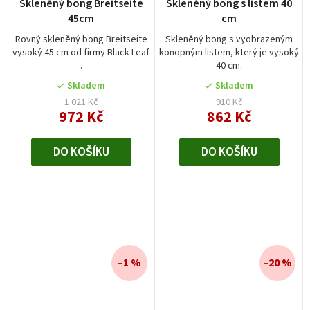
Skleněný bong Breitseite
Skleněný bong s listem 40
45cm
cm
Rovný skleněný bong Breitseite
Skleněný bong s vyobrazeným
vysoký 45 cm od firmy Black Leaf
konopným listem, který je vysoký
.
40 cm.
Skladem
Skladem
1 021 Kč
910 Kč
972 Kč
862 Kč
DO KOŠÍKU
DO KOŠÍKU
–1 %
–20 %
Průměrné