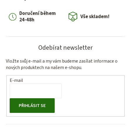
c
í
Doručení během
p
Vše skladem!
24-48h
r
v
k
y
Odebírat newsletter
v
ý
Vložte svůj e-mail a my vám budeme zasílat informace o
p
nových produktech na našem e-shopu.
i
s
E-mail
u
PŘIHLÁSIT SE