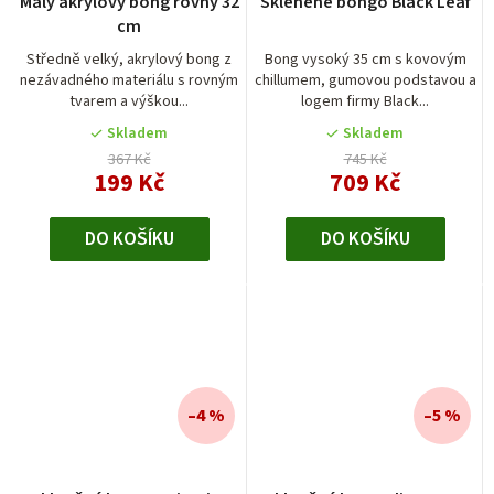
Malý akrylový bong rovný 32
Skleněné bongo Black Leaf
cm
Středně velký, akrylový bong z
Bong vysoký 35 cm s kovovým
nezávadného materiálu s rovným
chillumem, gumovou podstavou a
tvarem a výškou...
logem firmy Black...
Skladem
Skladem
367 Kč
745 Kč
199 Kč
709 Kč
DO KOŠÍKU
DO KOŠÍKU
–4 %
–5 %