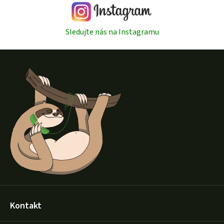
Sledujte nás na Instagramu
Z
á
p
a
t
í
Kontakt