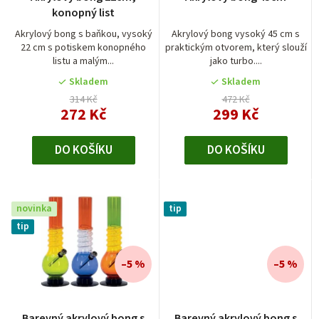
o
konopný list
d
Akrylový bong s baňkou, vysoký
Akrylový bong vysoký 45 cm s
22 cm s potiskem konopného
praktickým otvorem, který slouží
u
listu a malým...
jako turbo....
k
Skladem
Skladem
t
314 Kč
472 Kč
272 Kč
299 Kč
ů
DO KOŠÍKU
DO KOŠÍKU
novinka
tip
tip
–5 %
–5 %
Barevný akrylový bong s
Barevný akrylový bong s