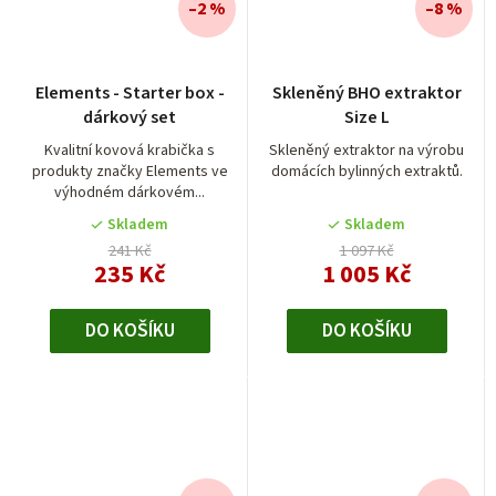
–2 %
–8 %
Elements - Starter box -
Skleněný BHO extraktor
dárkový set
Size L
Kvalitní kovová krabička s
Skleněný extraktor na výrobu
produkty značky Elements ve
domácích bylinných extraktů.
výhodném dárkovém...
Skladem
Skladem
241 Kč
1 097 Kč
235 Kč
1 005 Kč
DO KOŠÍKU
DO KOŠÍKU