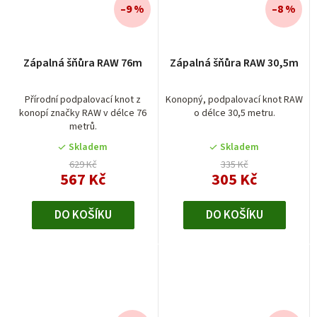
–9 %
–8 %
Zápalná šňůra RAW 76m
Zápalná šňůra RAW 30,5m
Přírodní podpalovací knot z
Konopný, podpalovací knot RAW
konopí značky RAW v délce 76
o délce 30,5 metru.
metrů.
Skladem
Skladem
629 Kč
335 Kč
567 Kč
305 Kč
DO KOŠÍKU
DO KOŠÍKU