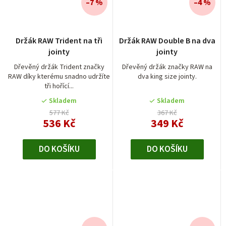
–7 %
–4 %
Držák RAW Trident na tři
Držák RAW Double B na dva
jointy
jointy
Dřevěný držák Trident značky
Dřevěný držák značky RAW na
RAW díky kterému snadno udržíte
dva king size jointy.
tři hořící...
Skladem
Skladem
577 Kč
367 Kč
536 Kč
349 Kč
DO KOŠÍKU
DO KOŠÍKU