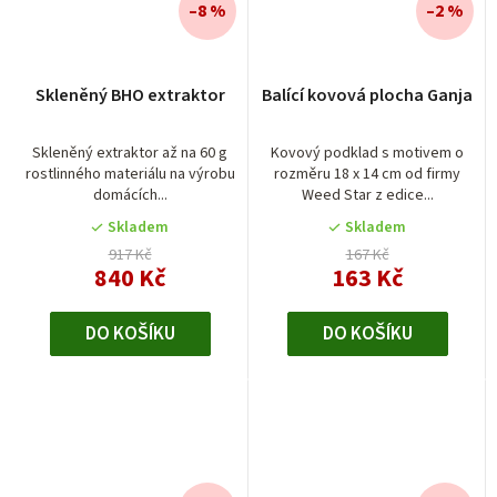
–8 %
–2 %
Skleněný BHO extraktor
Balící kovová plocha Ganja
Skleněný extraktor až na 60 g
Kovový podklad s motivem o
rostlinného materiálu na výrobu
rozměru 18 x 14 cm od firmy
domácích...
Weed Star z edice...
Skladem
Skladem
917 Kč
167 Kč
840 Kč
163 Kč
DO KOŠÍKU
DO KOŠÍKU