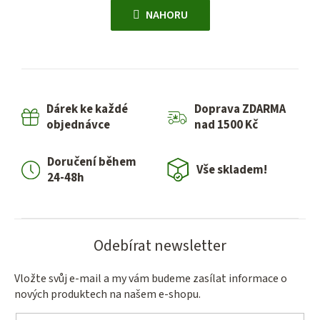
á
v
NAHORU
n
l
k
á
o
d
v
a
á
c
n
Dárek ke každé
Doprava ZDARMA
í
í
objednávce
nad 1500 Kč
p
r
Doručení během
v
Vše skladem!
24-48h
k
y
v
ý
Odebírat newsletter
p
i
Vložte svůj e-mail a my vám budeme zasílat informace o
s
nových produktech na našem e-shopu.
u