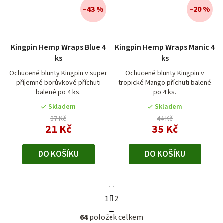
–43 %
–20 %
Kingpin Hemp Wraps Blue 4
Kingpin Hemp Wraps Manic 4
ks
ks
Ochucené blunty Kingpin v super
Ochucené blunty Kingpin v
příjemné borůvkové příchuti
tropické Mango příchuti balené
balené po 4 ks.
po 4 ks.
Skladem
Skladem
37 Kč
44 Kč
21 Kč
35 Kč
DO KOŠÍKU
DO KOŠÍKU
S
1
2
t
r
64
položek celkem
O