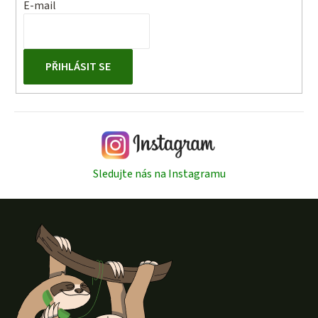
E-mail
PŘIHLÁSIT SE
Sledujte nás na Instagramu
Z
á
p
a
t