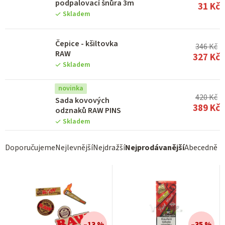
podpalovací šnůra 3m
u
31 Kč
Skladem
k
t
Čepice - kšiltovka
346 Kč
ů
RAW
327 Kč
Skladem
novinka
420 Kč
Sada kovových
389 Kč
odznaků RAW PINS
Skladem
Ř
Doporučujeme
Nejlevnější
Nejdražší
Nejprodávanější
Abecedně
a
z
e
n
–13 %
–35 %