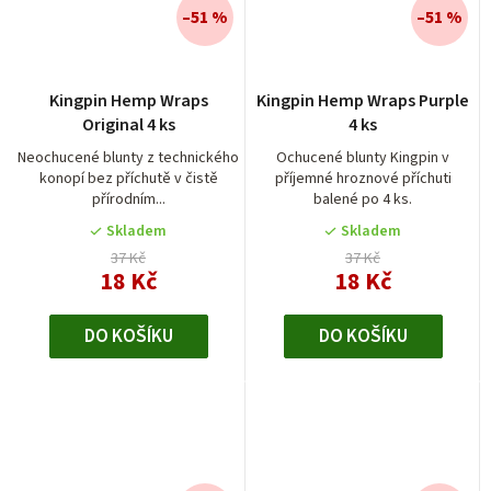
–51 %
–51 %
Průměrné
Kingpin Hemp Wraps
Kingpin Hemp Wraps Purple
hodnocení
Original 4 ks
4 ks
produktu
je
Neochucené blunty z technického
Ochucené blunty Kingpin v
konopí bez příchutě v čistě
příjemné hroznové příchuti
5,0
přírodním...
balené po 4 ks.
z
5
Skladem
Skladem
hvězdiček.
37 Kč
37 Kč
18 Kč
18 Kč
DO KOŠÍKU
DO KOŠÍKU