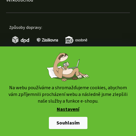
Způsoby dopravy:
Způsoby platby:
Na webu používáme a shromažďujeme cookies, abychom
vám zpříjemnili procházení webu a následně jsme zlepšili
naše služby a funkce e-shopu.
Nastavení
Copyright 2026
www.weedshop.cz
. Všechna práva
vyhrazena.
Upravit nastavení cookies
Souhlasím
Shoptet Premium
|
mime digital