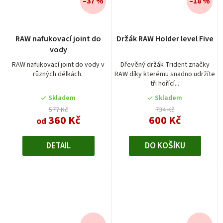
–37 %
–18 %
RAW nafukovací joint do
Držák RAW Holder level Five
vody
RAW nafukovací joint do vody v
Dřevěný držák Trident značky
různých délkách.
RAW díky kterému snadno udržíte
tři hořící...
Skladem
Skladem
577 Kč
734 Kč
360 Kč
600 Kč
od
DETAIL
DO KOŠÍKU