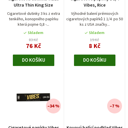
o
Ultra Thin King Size
Vibes, Rice
d
Cigaretové dutinky 3 ks z extra
Výhodné balení prémiových
tenkého, konopného papírku
cigaretových papírků 1 1/4 po 50
u
která pojme 0,8 -...
ks z USA značky...
k
Skladem
Skladem
t
83 Kč
19 Kč
76 Kč
8 Kč
ů
DO KOŠÍKU
DO KOŠÍKU
–34 %
–7 %
Cigaretové papírky Vibes
Kovový balící podklad Vibes