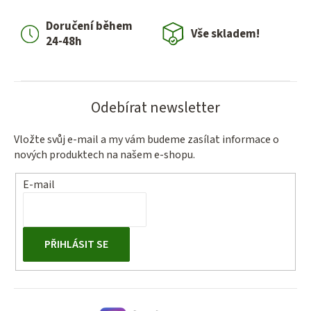
í
Doručení během
p
Vše skladem!
24-48h
r
v
k
y
Odebírat newsletter
v
ý
Vložte svůj e-mail a my vám budeme zasílat informace o
p
nových produktech na našem e-shopu.
i
s
E-mail
u
PŘIHLÁSIT SE