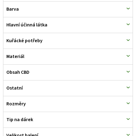
d
Barva
u
k
Hlavní účinná látka
t
Kuřácké potřeby
ů
Materiál
Obsah CBD
Ostatní
Rozměry
Tip na dárek
Velikost balení