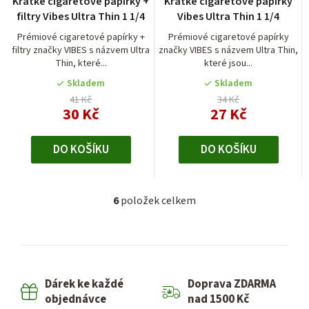
Krátké cigaretové papírky +
Krátké cigaretové papírky
filtry Vibes Ultra Thin 1 1/4
Vibes Ultra Thin 1 1/4
Prémiové cigaretové papírky +
Prémiové cigaretové papírky
filtry značky VIBES s názvem Ultra
značky VIBES s názvem Ultra Thin,
Thin, které...
které jsou...
Skladem
Skladem
41 Kč
34 Kč
30 Kč
27 Kč
DO KOŠÍKU
DO KOŠÍKU
6
položek celkem
O
v
l
á
d
Dárek ke každé
Doprava ZDARMA
a
objednávce
nad 1500 Kč
c