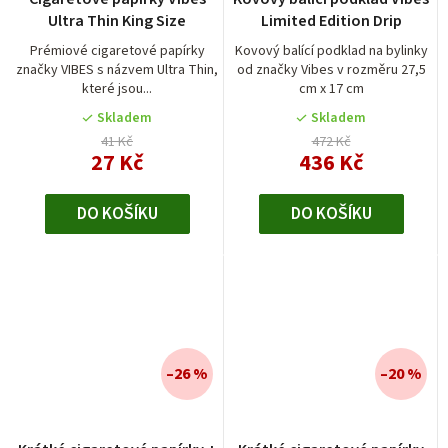
Ultra Thin King Size
Limited Edition Drip
Prémiové cigaretové papírky
Kovový balící podklad na bylinky
značky VIBES s názvem Ultra Thin,
od značky Vibes v rozměru 27,5
které jsou...
cm x 17 cm
Skladem
Skladem
41 Kč
472 Kč
27 Kč
436 Kč
DO KOŠÍKU
DO KOŠÍKU
–26 %
–20 %