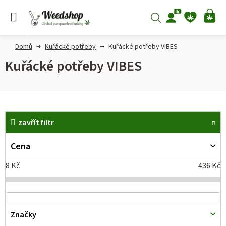
Přejít
na
Hledat
NÁ
obsah
KO
Domů
Kuřácké potřeby
Kuřácké potřeby VIBES
Kuřácké potřeby VIBES
V
zavřít filtr
ý
p
Cena
i
8
Kč
436
Kč
s
p
r
Značky
o