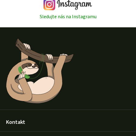
Sledujte nás na Instagramu
Z
á
p
a
t
í
Kontakt