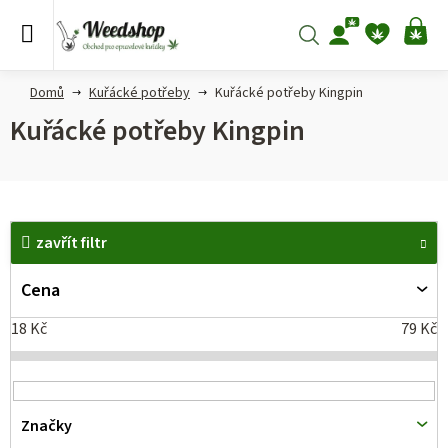
Přejít
na
Hledat
NÁ
obsah
KO
Domů
Kuřácké potřeby
Kuřácké potřeby Kingpin
Kuřácké potřeby Kingpin
V
zavřít filtr
ý
p
Cena
i
18
Kč
79
Kč
s
p
r
Značky
o