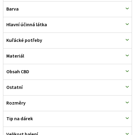
d
Barva
u
k
Hlavní účinná látka
t
Kuřácké potřeby
ů
Materiál
Obsah CBD
Ostatní
Rozměry
Tip na dárek
Velikost balení