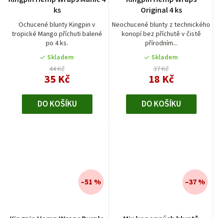
hodnocení
ks
Original 4 ks
produktu
je
Ochucené blunty Kingpin v
Neochucené blunty z technického
tropické Mango příchuti balené
konopí bez příchutě v čistě
5,0
po 4 ks.
přírodním...
z
5
Skladem
Skladem
hvězdiček.
44 Kč
37 Kč
35 Kč
18 Kč
DO KOŠÍKU
DO KOŠÍKU
–51 %
–37 %
Průměrné