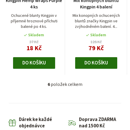
Kingpin Hemp Wraps Purple
Mix konopných bluntů
hodnocení
4 ks
Kingpin 4 balení
produktu
je
Ochucené blunty Kingpin v
Mix konopných ochucených
příjemné hroznové příchuti
bluntů značky Kingpin ve
5,0
balené po 4 ks.
zvýhodněném balení. 4...
z
5
Skladem
Skladem
hvězdiček.
37 Kč
126 Kč
18 Kč
79 Kč
DO KOŠÍKU
DO KOŠÍKU
6
položek celkem
O
v
l
á
d
Dárek ke každé
Doprava ZDARMA
a
objednávce
nad 1500 Kč
c