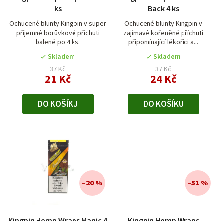
o
ks
Back 4 ks
d
Ochucené blunty Kingpin v super
Ochucené blunty Kingpin v
příjemné borůvkové příchuti
zajímavé kořeněné příchuti
u
balené po 4 ks.
připomínající lékořici a...
k
Skladem
Skladem
t
37 Kč
37 Kč
21 Kč
24 Kč
ů
DO KOŠÍKU
DO KOŠÍKU
–20 %
–51 %
Průměrné
Kingpin Hemp Wraps Manic 4
Kingpin Hemp Wraps