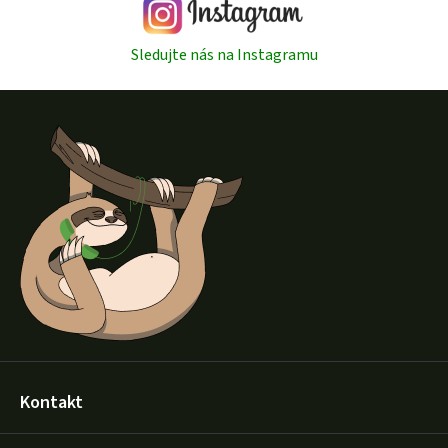
Sledujte nás na Instagramu
Z
á
p
a
t
í
Kontakt