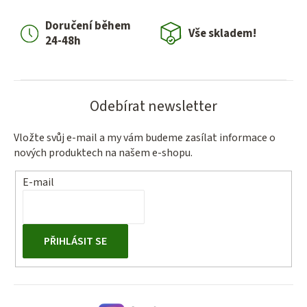
í
Doručení během
p
Vše skladem!
24-48h
r
v
k
y
Odebírat newsletter
v
ý
Vložte svůj e-mail a my vám budeme zasílat informace o
p
nových produktech na našem e-shopu.
i
s
E-mail
u
PŘIHLÁSIT SE