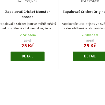
p
Kód:
15557/MON
Kód:
15554/CIR
ů
r
Zapalovač Cricket Monster
Zapalovač Cricket Origina
parade
o
Zapalovače Cricket jsou ve světě kuřáků
Zapalovače Cricket jsou ve sv
d
velmi oblíbené a tak není divu, že je...
velmi oblíbené a tak není divu,
Skladem
Skladem
u
29 Kč
29 Kč
25 Kč
25 Kč
k
t
DETAIL
DETAIL
ů
O
v
l
á
d