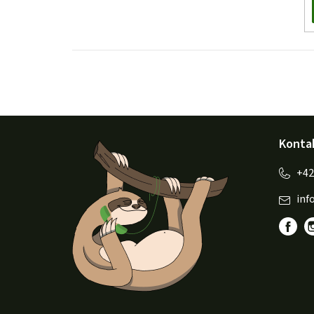
Z
Konta
á
p
inf
a
t
í