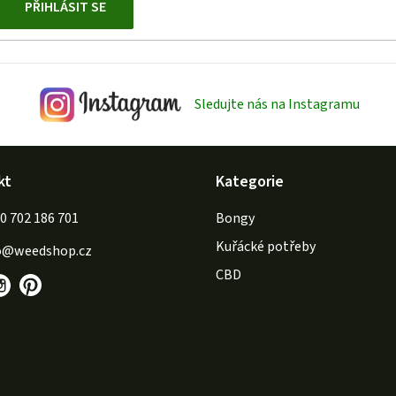
PŘIHLÁSIT SE
Sledujte nás na Instagramu
kt
Kategorie
702 186 701
Bongy
Kuřácké potřeby
o
@
weedshop.cz
CBD