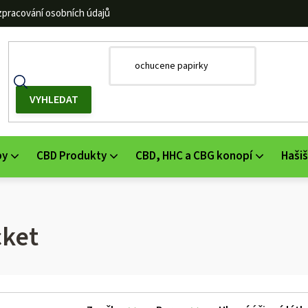
zpracování osobních údajů
by
CBD Produkty
CBD, HHC a CBG konopí
Hašiš
cket
V