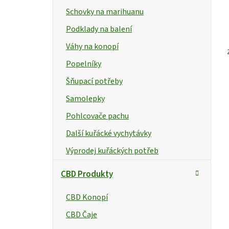
e
Schovky na marihuanu
l
Podklady na balení
Váhy na konopí
Popelníky
Šňupací potřeby
Samolepky
Pohlcovače pachu
Další kuřácké vychytávky
Výprodej kuřáckých potřeb
CBD Produkty
CBD Konopí
CBD Čaje