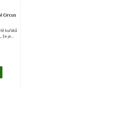
l Circus
ětě kuřáků
 že je...