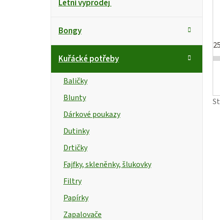
Letní výprodej
kategorie
a
o
t
s
Bongy
e
2
g
t
i
Kuřácké potřeby
o
r
s
r
Baličky
i
a
Blunty
e
S
n
r
Dárkové poukazy
n
Dutinky
Drtičky
í
Fajfky, skleněnky, šlukovky
p
Filtry
a
Papírky
n
t
Zapalovače