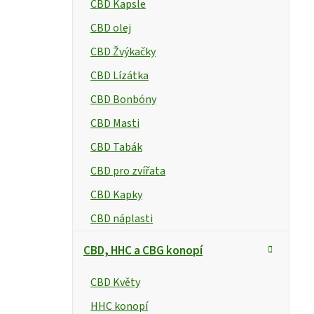
CBD Kapsle
CBD olej
CBD Žvýkačky
CBD Lízátka
CBD Bonbóny
CBD Masti
CBD Tabák
CBD pro zvířata
CBD Kapky
CBD náplasti
CBD, HHC a CBG konopí
CBD Květy
HHC konopí