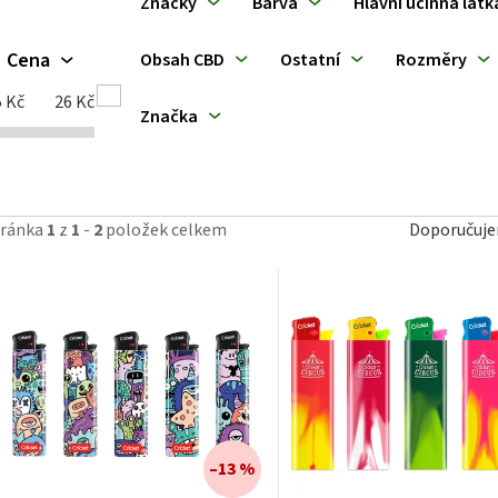
Značky
Barva
Hlavní účinná látk
ý
Cena
Obsah CBD
Ostatní
Rozměry
p
5
Kč
26
Kč
Značka
p
Ř
tránka
1
z
1
-
2
položek celkem
Doporučuj
a
o
z
d
e
u
n
k
í
–13 %