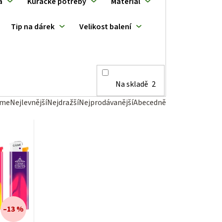
a
Kuřácké potřeby
Materiál
Tip na dárek
Velikost balení
Na skladě
2
eme
Nejlevnější
Nejdražší
Nejprodávanější
Abecedně
–13 %