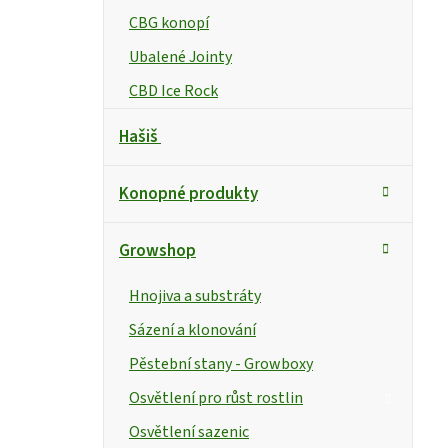
CBG konopí
Ubalené Jointy
CBD Ice Rock
Hašiš
Konopné produkty
Growshop
Hnojiva a substráty
Sázení a klonování
Pěstební stany - Growboxy
Osvětlení pro růst rostlin
Osvětlení sazenic