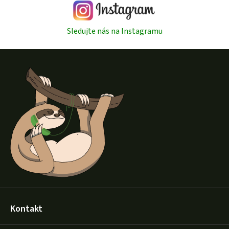
Sledujte nás na Instagramu
Z
á
p
a
t
í
Kontakt