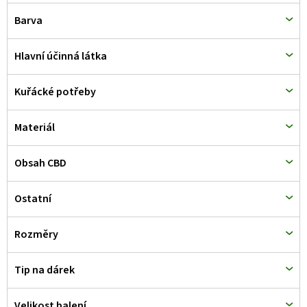
d
Barva
u
k
Hlavní účinná látka
t
Kuřácké potřeby
ů
Materiál
Obsah CBD
Ostatní
Rozměry
Tip na dárek
Velikost balení