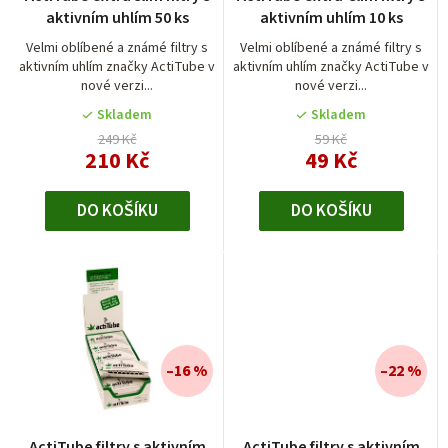
hodnocení
hodnocení
o
aktivním uhlím 50 ks
aktivním uhlím 10 ks
produktu
produktu
d
je
je
Velmi oblíbené a známé filtry s
Velmi oblíbené a známé filtry s
aktivním uhlím značky ActiTube v
aktivním uhlím značky ActiTube v
5,0
4,0
u
nové verzi...
nové verzi...
z
z
k
5
5
Skladem
Skladem
t
hvězdiček.
hvězdiček.
249 Kč
59 Kč
210 Kč
49 Kč
ů
DO KOŠÍKU
DO KOŠÍKU
–16 %
–22 %
Průměrné
ActiTube filtry s aktivním
ActiTube filtry s aktivním