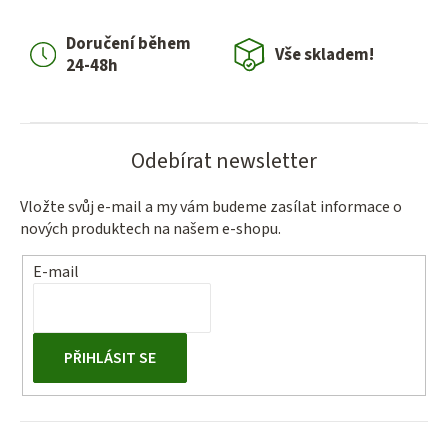
c
í
Doručení během
p
Vše skladem!
24-48h
r
v
k
y
Odebírat newsletter
v
ý
Vložte svůj e-mail a my vám budeme zasílat informace o
p
nových produktech na našem e-shopu.
i
s
E-mail
u
PŘIHLÁSIT SE