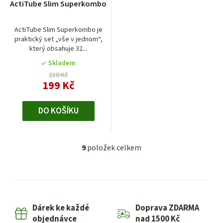
ActiTube Slim Superkombo
ActiTube Slim Superkombo je
praktický set „vše v jednom“,
který obsahuje 32...
Skladem
210 Kč
199 Kč
DO KOŠÍKU
9
položek celkem
O
v
l
á
d
Dárek ke každé
Doprava ZDARMA
a
objednávce
nad 1500 Kč