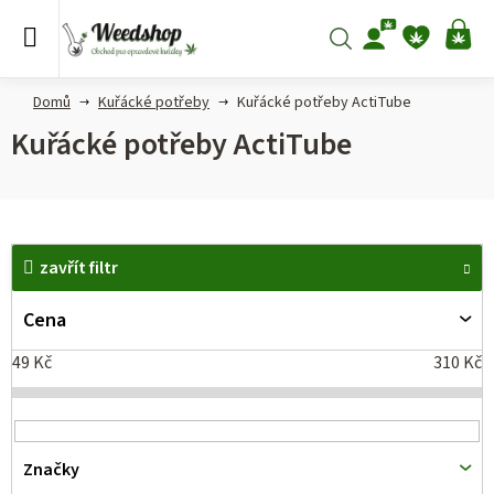
Přejít
na
Hledat
NÁ
obsah
KO
Domů
Kuřácké potřeby
Kuřácké potřeby ActiTube
Kuřácké potřeby ActiTube
V
zavřít filtr
ý
p
Cena
i
49
Kč
310
Kč
s
p
r
Značky
o