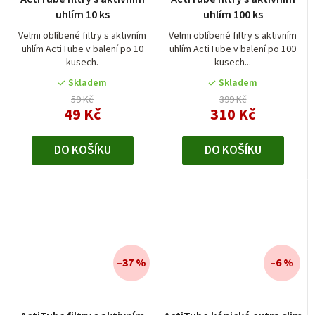
hodnocení
uhlím 10 ks
uhlím 100 ks
produktu
je
Velmi oblíbené filtry s aktivním
Velmi oblíbené filtry s aktivním
uhlím ActiTube v balení po 10
uhlím ActiTube v balení po 100
4,5
kusech.
kusech...
z
5
Skladem
Skladem
hvězdiček.
59 Kč
399 Kč
49 Kč
310 Kč
DO KOŠÍKU
DO KOŠÍKU
–37 %
–6 %
Průměrné