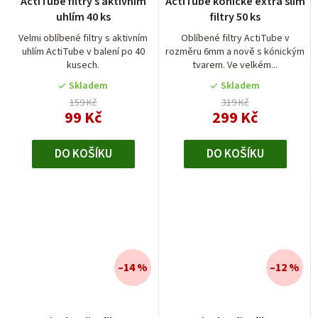
ActiTube filtry s aktivním
ActiTube kónické extra slim
hodnocení
uhlím 40 ks
filtry 50 ks
produktu
je
Velmi oblíbené filtry s aktivním
Oblíbené filtry ActiTube v
uhlím ActiTube v balení po 40
rozměru 6mm a nově s kónickým
4,0
kusech.
tvarem. Ve velkém...
z
5
Skladem
Skladem
hvězdiček.
159 Kč
319 Kč
99 Kč
299 Kč
DO KOŠÍKU
DO KOŠÍKU
–14 %
–12 %