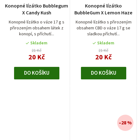
Konopné lízátko Bubblegum
Konopné lízátko
X Candy Kush
BubbleGum X Lemon Haze
Konopné lízátko o váze 17 g s
Konopné lízátko s přirozeným
přirozeným obsahem látek z
obsahem CBD o váze 17 g se
konopí, s příchutí...
sladkou příchutí...
Skladem
Skladem
21 Kč
21 Kč
20 Kč
20 Kč
DO KOŠÍKU
DO KOŠÍKU
–28 %