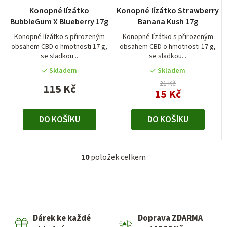
Průměrné
Konopné lízátko
Konopné lízátko Strawberry
hodnocení
BubbleGum X Blueberry 17g
Banana Kush 17g
produktu
je
Konopné lízátko s přirozeným
Konopné lízátko s přirozeným
obsahem CBD o hmotnosti 17 g,
obsahem CBD o hmotnosti 17 g,
5,0
se sladkou...
se sladkou...
z
5
Skladem
Skladem
hvězdiček.
21 Kč
115 Kč
15 Kč
DO KOŠÍKU
DO KOŠÍKU
10
položek celkem
O
v
l
á
d
Dárek ke každé
Doprava ZDARMA
a