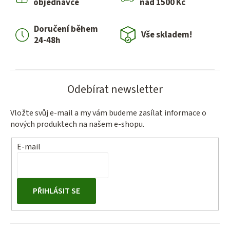
objednávce
nad 1500 Kč
c
í
Doručení během
p
Vše skladem!
24-48h
r
v
k
y
Odebírat newsletter
v
ý
Vložte svůj e-mail a my vám budeme zasílat informace o
p
nových produktech na našem e-shopu.
i
s
E-mail
u
PŘIHLÁSIT SE