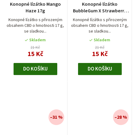
Konopné lízátko Mango
Konopné lízátko
Haze 17g
BubbleGum X Strawberry
17g
Konopné lízátko s přirozeným
Konopné lízátko s přirozeným
obsahem CBD o hmotnosti 17 g,
obsahem CBD o hmotnosti 17 g,
se sladkou...
se sladkou...
Skladem
Skladem
21 Kč
21 Kč
15 Kč
15 Kč
DO KOŠÍKU
DO KOŠÍKU
–31 %
–28 %