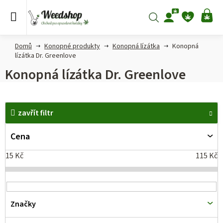
Přejít
na
Hledat
NÁ
obsah
KO
Domů
Konopné produkty
Konopná lízátka
Konopná
lízátka Dr. Greenlove
Konopná lízátka Dr. Greenlove
V
zavřít filtr
ý
p
Cena
i
15
Kč
115
Kč
s
p
r
Značky
o