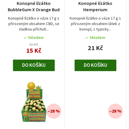
r
Konopné lízátko
Konopné lízátko
hodnocení
o
BubbleGum X Orange Bud
Hemperium
produktu
d
je
Konopné lízátko o váze 17 g s
Konopné lízátko o váze 17 g s
přirozeným obsahem CBD, se
přirozeným obsahem látek z
5,0
u
sladkou příchutí...
konopí, s typicky...
z
k
5
Skladem
Skladem
t
hvězdiček.
21 Kč
21 Kč
15 Kč
ů
DO KOŠÍKU
DO KOŠÍKU
–28 %
–28 %