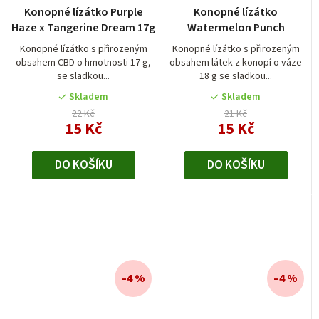
Průměrné
Konopné lízátko Purple
Konopné lízátko
hodnocení
Haze x Tangerine Dream 17g
Watermelon Punch
produktu
je
Konopné lízátko s přirozeným
Konopné lízátko s přirozeným
obsahem CBD o hmotnosti 17 g,
obsahem látek z konopí o váze
5,0
se sladkou...
18 g se sladkou...
z
5
Skladem
Skladem
hvězdiček.
22 Kč
21 Kč
15 Kč
15 Kč
DO KOŠÍKU
DO KOŠÍKU
–4 %
–4 %