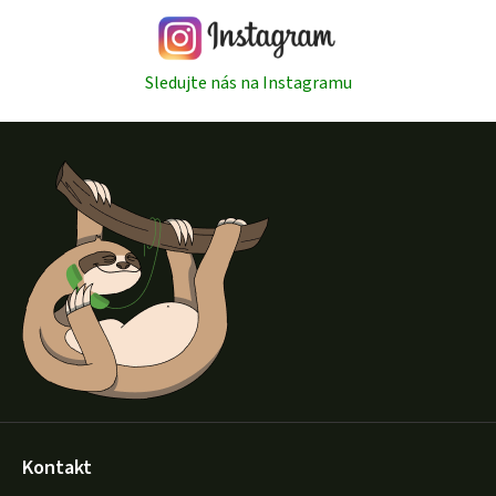
Sledujte nás na Instagramu
Z
á
p
a
t
í
Kontakt