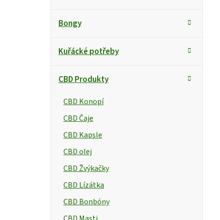
a
o
t
s
Bongy
e
g
t
Kuřácké potřeby
o
r
r
CBD Produkty
i
a
e
n
CBD Konopí
CBD Čaje
n
CBD Kapsle
í
CBD olej
p
CBD Žvýkačky
a
CBD Lízátka
n
CBD Bonbóny
CBD Masti