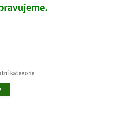
ipravujeme.
tní kategorie.
U