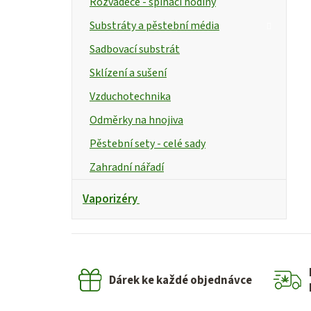
Rozvaděče - spínací hodiny
Substráty a pěstební média
Sadbovací substrát
Sklízení a sušení
Vzduchotechnika
Odměrky na hnojiva
Pěstební sety - celé sady
Zahradní nářadí
Vaporizéry
Dárek ke každé objednávce