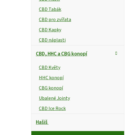
e
CBD Tabák
l
CBD pro zvířata
CBD Kapky
CBD náplasti
CBD, HHC a CBG konopí
CBD Květy
HHC konopí
CBG konopí
Ubalené Jointy
CBD Ice Rock
Hašiš