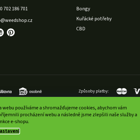
702 186 701
Bongy
Kuřácké potřeby
o
@
weedshop.cz
CBD
Způsoby platby:
a webu používáme a shromažďujeme cookies, abychom vám
říjemnili procházení webu a následně jsme zlepšili naše služby a
unkce e-shopu.
vyhrazena.
Upravit nastavení cookies
astavení