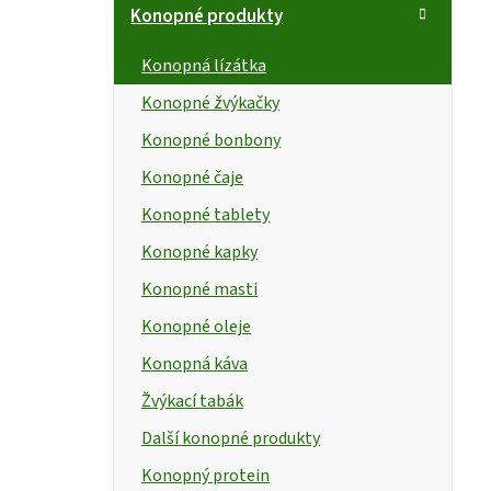
Konopné produkty
Konopná lízátka
Konopné žvýkačky
Konopné bonbony
Konopné čaje
Konopné tablety
Konopné kapky
Konopné masti
Konopné oleje
Konopná káva
Žvýkací tabák
Další konopné produkty
Konopný protein