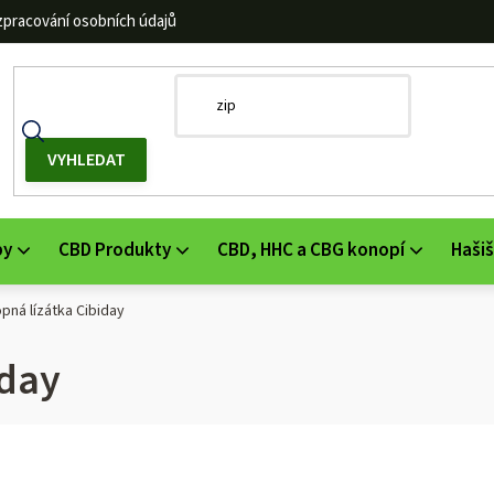
zpracování osobních údajů
by
CBD Produkty
CBD, HHC a CBG konopí
Hašiš
pná lízátka Cibiday
iday