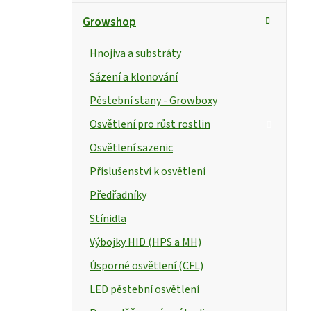
Growshop
Hnojiva a substráty
Sázení a klonování
Pěstební stany - Growboxy
Osvětlení pro růst rostlin
Osvětlení sazenic
Příslušenství k osvětlení
Předřadníky
Stínidla
Výbojky HID (HPS a MH)
Úsporné osvětlení (CFL)
LED pěstební osvětlení