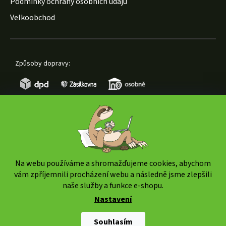
Podmínky ochrany osobních údajů
Velkoobchod
Způsoby dopravy:
Způsoby platby:
Na webu používáme a shromažďujeme cookies, abychom
vám zpříjemnili procházení webu a následně jsme zlepšili
naše služby a funkce e-shopu.
Nastavení
Copyright 2026
www.weedshop.cz
. Všechna práva
vyhrazena.
Upravit nastavení cookies
Souhlasím