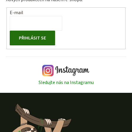
E-mail
PŘIHLÁSIT SE
Sledujte nás na Instagramu
Z
á
p
a