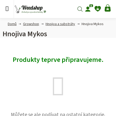
Přejít
na
Hledat
NÁ
obsah
KO
Domů
Growshop
Hnojiva a substráty
Hnojiva Mykos
Hnojiva Mykos
Produkty teprve připravujeme.
Můžete se ale podívat na ostatní kategorie.