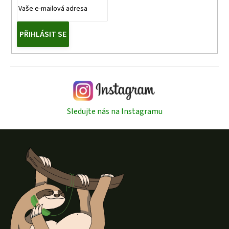
PŘIHLÁSIT SE
Sledujte nás na Instagramu
Z
á
p
a
t
í