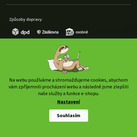
Způsoby dopravy:
Způsoby platby:
Na webu používáme a shromažďujeme cookies, abychom
vám zpříjemnili procházení webu a následně jsme zlepšili
naše služby a funkce e-shopu.
Nastavení
Copyright 2026
www.weedshop.cz
. Všechna práva
vyhrazena.
Upravit nastavení cookies
Souhlasím
Shoptet Premium
|
mime digital