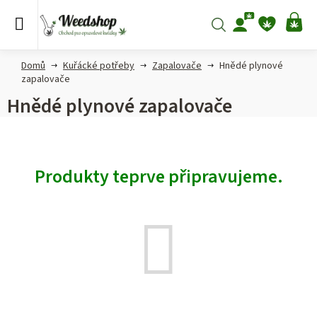
Přejít
na
Hledat
NÁ
obsah
KO
Domů
Kuřácké potřeby
Zapalovače
Hnědé plynové
zapalovače
Hnědé plynové zapalovače
Produkty teprve připravujeme.