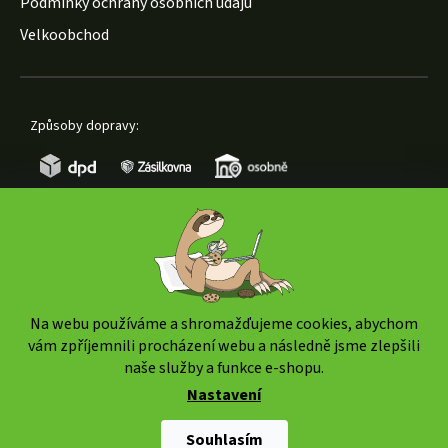
Podmínky ochrany osobních údajů
Velkoobchod
Způsoby dopravy:
Způsoby platby:
Na webu používáme a shromažďujeme cookies, abychom
vám zpříjemnili procházení webu a následně jsme zlepšili
naše služby a funkce e-shopu.
Nastavení
Copyright 2026
www.weedshop.cz
. Všechna práva
vyhrazena.
Upravit nastavení cookies
Souhlasím