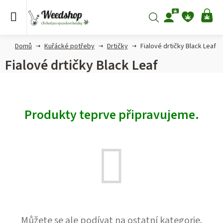
Přejít
na
Hledat
NÁ
obsah
KO
Domů
Kuřácké potřeby
Drtičky
Fialové drtičky Black Leaf
Fialové drtičky Black Leaf
Produkty teprve připravujeme.
Můžete se ale podívat na ostatní kategorie.