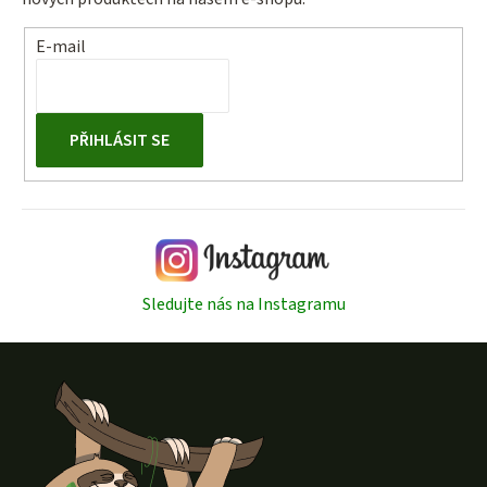
E-mail
PŘIHLÁSIT SE
Sledujte nás na Instagramu
Z
á
p
a