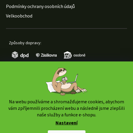
Podmínky ochrany osobních údajů
Velkoobchod
Způsoby dopravy:
Způsoby platby:
Na webu používáme a shromažďujeme cookies, abychom
vám zpříjemnili procházení webu a následně jsme zlepšili
naše služby a funkce e-shopu.
Nastavení
Copyright 2026
www.weedshop.cz
. Všechna práva
vyhrazena.
Upravit nastavení cookies