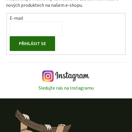
nových produktech na našem e-shopu.
E-mail
PŘIHLÁSIT SE
Sledujte nás na Instagramu
Z
á
p
a