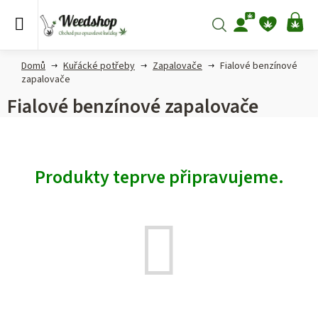
Přejít
na
Hledat
NÁ
obsah
KO
Domů
Kuřácké potřeby
Zapalovače
Fialové benzínové
zapalovače
Fialové benzínové zapalovače
Produkty teprve připravujeme.