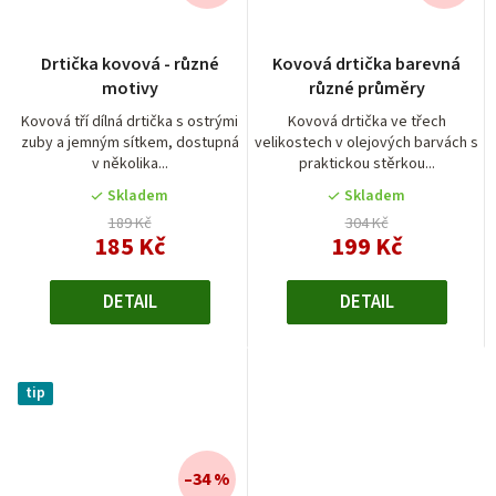
Průměrné
Drtička kovová - různé
Kovová drtička barevná
hodnocení
motivy
různé průměry
produktu
je
Kovová tří dílná drtička s ostrými
Kovová drtička ve třech
zuby a jemným sítkem, dostupná
velikostech v olejových barvách s
4,0
v několika...
praktickou stěrkou...
z
5
Skladem
Skladem
hvězdiček.
189 Kč
304 Kč
185 Kč
199 Kč
DETAIL
DETAIL
tip
–34 %