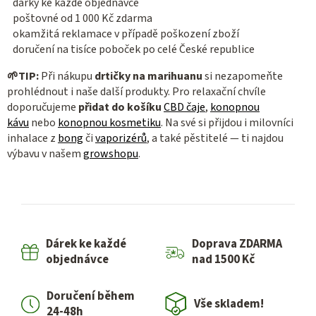
dárky ke každé objednávce
poštovné od 1 000 Kč zdarma
okamžitá reklamace v případě poškození zboží
doručení na tisíce poboček po celé České republice
🌱
TIP:
Při nákupu
drtičky na marihuanu
si nezapomeňte
prohlédnout i naše další produkty. Pro relaxační chvíle
doporučujeme
přidat do košíku
CBD čaje
,
konopnou
kávu
nebo
konopnou kosmetiku
. Na své si přijdou i milovníci
inhalace z
bong
či
vaporizérů
, a také pěstitelé — ti najdou
výbavu v našem
growshopu
.
Dárek ke každé
Doprava ZDARMA
objednávce
nad 1500 Kč
Doručení během
Vše skladem!
24-48h