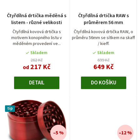
p
r
Průměrné
Průměrné
Čtyřdílná drtička měděná s
Čtyřdílná drtička RAW s
hodnocení
hodnocení
o
listem - různé velikosti
průměrem 56 mm
produktu
produktu
d
je
je
Čtyřdílná kovová drtička s
Čtyřdílná kovová drtička RAW, o
motivem konopného listu v
průměru 56mm se sítkem na skaff
5,0
4,0
u
měděném provedení ve...
/ kieff.
z
z
k
5
5
Skladem
Skladem
t
hvězdiček.
hvězdiček.
262 Kč
699 Kč
217 Kč
649 Kč
od
ů
DETAIL
DO KOŠÍKU
tip
–5 %
–12 %