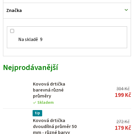
Značka
Na skladě
9
Nejprodávanější
Kovová drtička
304 Kč
barevná různé
199 Kč
průměry
Skladem
tip
Kovová drtička
272 Kč
dvoudílná průměr 50
179 Kč
mm - různé barvy