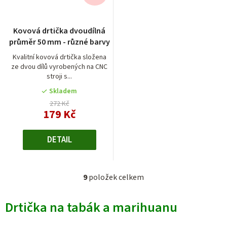
Průměrné
Kovová drtička dvoudílná
hodnocení
průměr 50 mm - různé barvy
produktu
je
Kvalitní kovová drtička složena
ze dvou dílů vyrobených na CNC
5,0
stroji s...
z
5
Skladem
hvězdiček.
272 Kč
179 Kč
DETAIL
9
položek celkem
O
v
Drtička na tabák a marihuanu
l
á