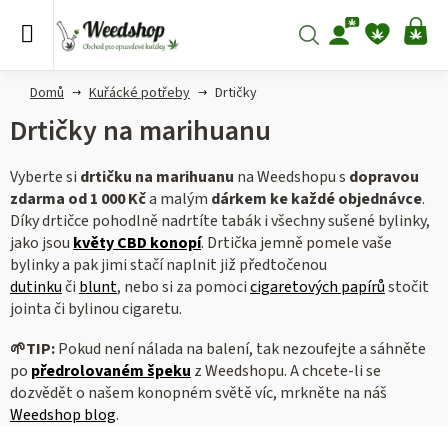
Přejít
na
Hledat
NÁ
obsah
KO
Domů
Kuřácké potřeby
Drtičky
Drtičky na marihuanu
Vyberte si
drtičku na marihuanu
na Weedshopu s
dopravou
zdarma od 1 000 Kč
a malým
dárkem ke každé objednávce
.
Díky drtičce pohodlně nadrtíte tabák i všechny sušené bylinky,
jako jsou
květy CBD konopí
. Drtička jemně pomele vaše
bylinky a pak jimi stačí naplnit již předtočenou
dutinku
či
blunt
, nebo si za pomoci
cigaretových papírů
stočit
jointa či bylinou cigaretu.
🌱
TIP:
Pokud není nálada na balení, tak nezoufejte a sáhněte
po
předrolovaném špeku
z Weedshopu. A chcete-li se
dozvědět o našem konopném světě víc, mrkněte na náš
Weedshop blog
.