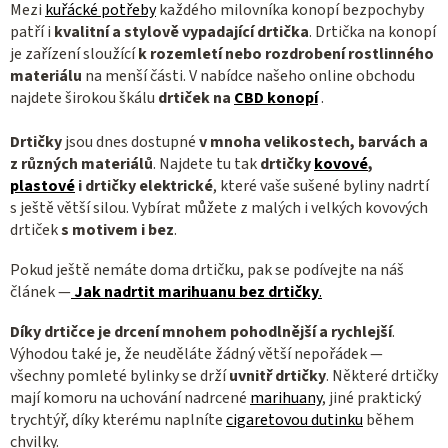
d
Mezi
kuřácké potřeby
každého milovníka konopí bezpochyby
a
patří i
kvalitní a stylově vypadající
drtička
. Drtička na konopí
c
je zařízení sloužící
k rozemletí nebo rozdrobení rostlinného
materiálu
na menší části. V nabídce našeho online obchodu
í
najdete širokou škálu
drtiček na
CBD konopí
.
p
r
Drtičky
jsou dnes dostupné
v mnoha
velikostech, barvách a
v
z různých materiálů
. Najdete tu tak
drtičky
kovové
,
k
plastové
i drtičky elektrické
, které vaše sušené byliny nadrtí
y
s ještě větší silou. Vybírat můžete z malých i velkých kovových
v
drtiček
s motivem i bez
.
ý
p
Pokud ještě nemáte doma drtičku, pak se podívejte na náš
článek —
Jak nadrtit marihuanu bez drtičky
.
i
s
Díky drtičce je drcení mnohem pohodlnější a rychlejší
.
u
Výhodou také je, že neuděláte žádný větší nepořádek —
všechny pomleté bylinky se drží
uvnitř drtičky
. Některé drtičky
mají komoru na uchování nadrcené
marihuany
, jiné praktický
trychtýř, díky kterému naplníte
cigaretovou dutinku
během
chvilky.