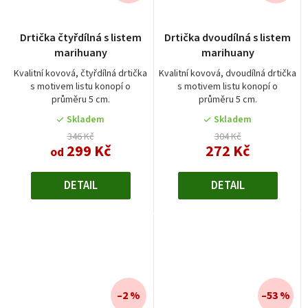
Průměrné
Průměrné
Drtička čtyřdílná s listem
Drtička dvoudílná s listem
hodnocení
hodnocení
marihuany
marihuany
produktu
produktu
je
je
Kvalitní kovová, čtyřdílná drtička
Kvalitní kovová, dvoudílná drtička
s motivem listu konopí o
s motivem listu konopí o
5,0
5,0
průměru 5 cm.
průměru 5 cm.
z
z
5
5
Skladem
Skladem
hvězdiček.
hvězdiček.
346 Kč
304 Kč
299 Kč
272 Kč
od
DETAIL
DETAIL
–2 %
–53 %