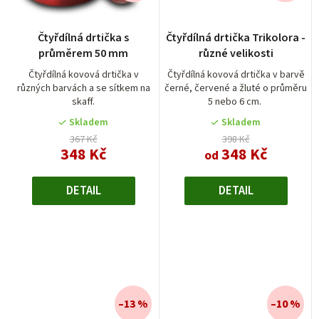
Průměrné
Čtyřdílná drtička s
Čtyřdílná drtička Trikolora -
hodnocení
průměrem 50 mm
různé velikosti
produktu
je
Čtyřdílná kovová drtička v
Čtyřdílná kovová drtička v barvě
různých barvách a se sítkem na
černé, červené a žluté o průměru
4,5
skaff.
5 nebo 6 cm.
z
5
Skladem
Skladem
hvězdiček.
367 Kč
398 Kč
348 Kč
348 Kč
od
DETAIL
DETAIL
–13 %
–10 %