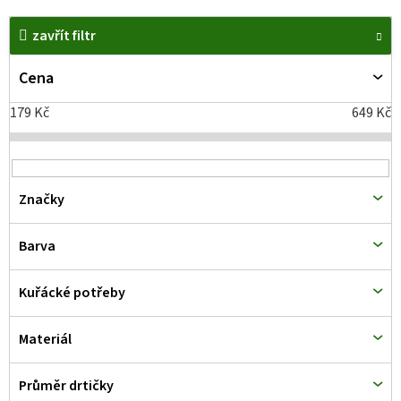
V
zavřít filtr
ý
p
Cena
i
179
Kč
649
Kč
s
p
r
Značky
o
d
Barva
u
k
Kuřácké potřeby
t
Materiál
ů
Průměr drtičky