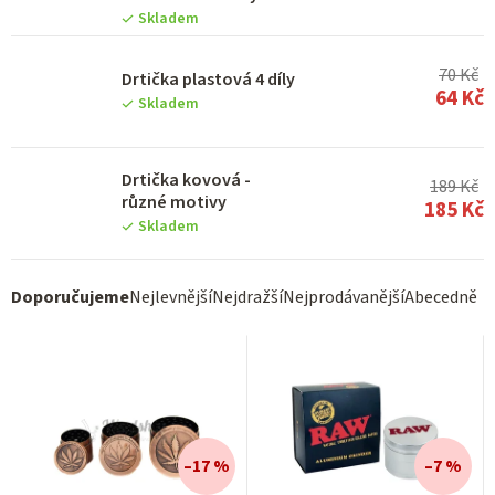
Skladem
70 Kč
Drtička plastová 4 díly
64 Kč
Skladem
Drtička kovová -
189 Kč
různé motivy
185 Kč
Skladem
Ř
Doporučujeme
Nejlevnější
Nejdražší
Nejprodávanější
Abecedně
a
z
e
n
í
–17 %
–7 %