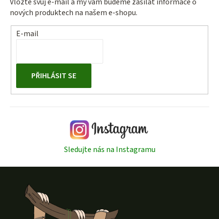
Vložte svůj e-mail a my vám budeme zasílat informace o
nových produktech na našem e-shopu.
E-mail
PŘIHLÁSIT SE
Sledujte nás na Instagramu
Z
á
p