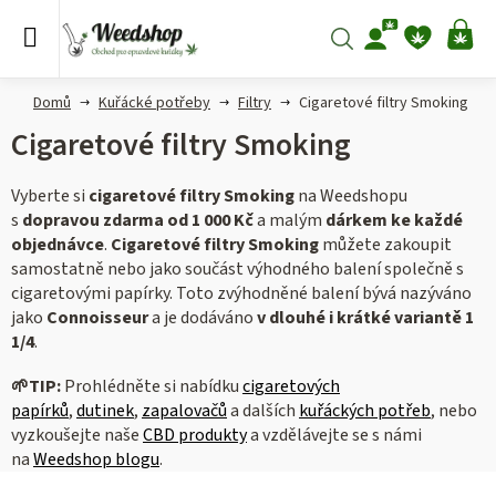
Přejít
na
Hledat
NÁ
obsah
KO
Domů
Kuřácké potřeby
Filtry
Cigaretové filtry Smoking
Cigaretové filtry Smoking
Vyberte si
cigaretové filtry Smoking
na Weedshopu
s
dopravou zdarma od 1 000 Kč
a malým
dárkem ke každé
objednávce
.
Cigaretové filtry Smoking
můžete zakoupit
samostatně nebo jako součást výhodného balení společně s
cigaretovými papírky. Toto zvýhodněné balení bývá nazýváno
jako
Connoisseur
a je dodáváno
v dlouhé i krátké variantě 1
1/4
.
🌱
TIP:
Prohlédněte si nabídku
cigaretových
papírků
,
dutinek
,
zapalovačů
a dalších
kuřáckých potřeb
, nebo
vyzkoušejte naše
CBD produkty
a vzdělávejte se s námi
na
Weedshop blogu
.