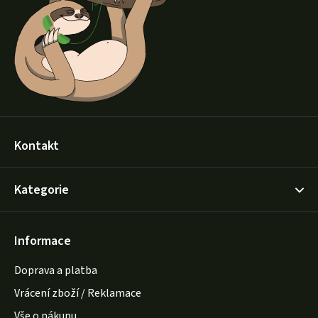
a
t
í
Kontakt
Kategorie
Informace
Doprava a platba
Vrácení zboží / Reklamace
Vše o nákupu