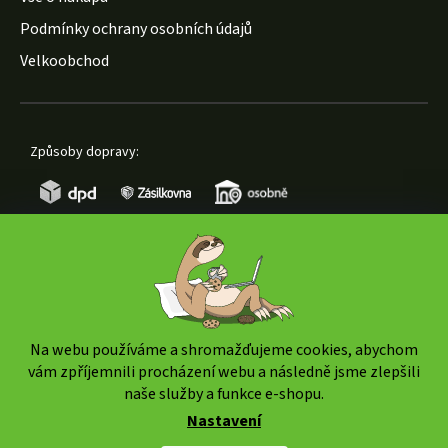
Podmínky ochrany osobních údajů
Velkoobchod
Způsoby dopravy:
Způsoby platby:
Na webu používáme a shromažďujeme cookies, abychom
vám zpříjemnili procházení webu a následně jsme zlepšili
naše služby a funkce e-shopu.
Nastavení
Copyright 2026
www.weedshop.cz
. Všechna práva