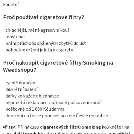
kouření.
Proč používat cigaretové filtry?
chladnější, méně agresivní kouř
lepší chuť
brání průchodu spálených zbytků do úst
pohodlné držení jointa a cigarety
Proč nakoupit cigaretové filtry Smoking na
Weedshopu?
rychlé doručení
diskrétní balení
dárky ke každé objednávce
okamžitá reklamace v případě poškození zboží
poštovné od 1 000 Kč zdarma
doručení na tisíce poboček po celé České republice
🌱
TIP:
Při nákupu
cigaretových filtrů Smoking
koukněte i na
naše
další produkty
. Pro relaxační chvíle doporučujeme
přidat