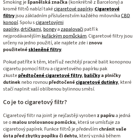
Smoking je
španělská značka
(konkrétně z Barcelony) a
kromě filtrů nabízí také
cigaretové papírky
.
Cigaretové
filtry
jsou základním příslušenstvím každého milovníka
CBD
konopí
. Spolu s
cigaretovými
papírky
,
drtičkami
,
bongy
a
zapalovači
patří k
nejprodávanějším
kuřáckým pomůckám
.
Cigaretové filtry jsou
určeny na jedno použití, ale najdete zde i
znovu
použitelné
skleněné filtry
.
Pokud patříte k těm, kteří už nechtějí pracně balit konopnou
cigaretu pomocí filtru a cigaretového papírku pak
zkuste
předtočené cigaretové filtry
,
baličky
a plničky
dutinek
nebo rovnou
předtočené
cigaretové dutinky
, které
stačí naplnit vaší oblíbenou bylinnou směsí.
Co je to cigaretový filtr?
Cigaretový filtr na joint je nejčastěji vyroben
z papíru
a jedná
se o
malou srolovanou pomůcku
, která se umísťuje za
cigaretový papírek. Funkce filtrů je především
chránit vaše
ústa před zbytky popílku či dehtu
, který vzniká během