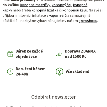
do košíku
konopné mastičky
,
konopný čaj
,
konopné
kapky
nebo třeba
konopná lízátka
či
konopnou kávu
. Na své si
přijdou i milovníci inhalace z
vaporizérů
a samozřejmě
pěstitelé - nezbytné vybavení najdete v našem
growshopu
.
Dárek ke každé
Doprava ZDARMA
objednávce
nad 1500 Kč
Doručení během
Vše skladem!
24-48h
Odebírat newsletter