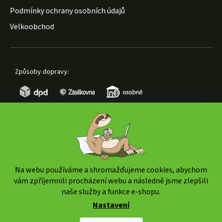
Podmínky ochrany osobních údajů
Velkoobchod
Způsoby dopravy:
Způsoby platby:
Na webu používáme a shromažďujeme cookies, abychom
vám zpříjemnili procházení webu a následně jsme zlepšili
naše služby a funkce e-shopu.
Nastavení
Copyright 2026
www.weedshop.cz
. Všechna práva
vyhrazena.
Upravit nastavení cookies