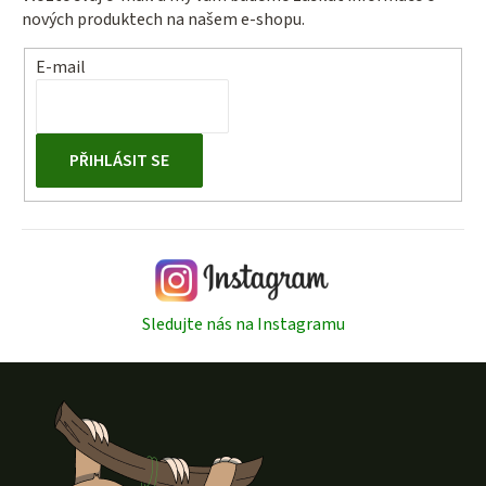
nových produktech na našem e-shopu.
E-mail
PŘIHLÁSIT SE
Sledujte nás na Instagramu
Z
á
p
a