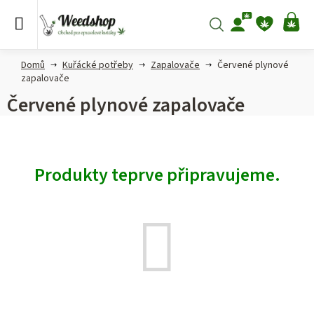
Přejít
na
Hledat
NÁ
obsah
KO
Domů
Kuřácké potřeby
Zapalovače
Červené plynové
zapalovače
Červené plynové zapalovače
Produkty teprve připravujeme.