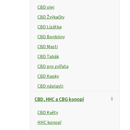
CBD olej
CBD Žvýkačky
CBD Lízátka
CBD Bonbóny
CBD Masti
CBD Tabák
CBD pro zvířata
CBD Kapky
CBD náplasti
CBD, HHC a CBG konopí
CBD Květy
HHC konopí