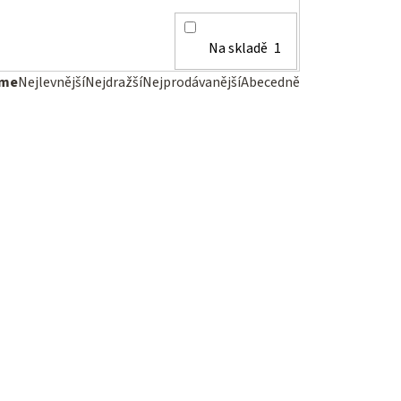
Na skladě
1
eme
Nejlevnější
Nejdražší
Nejprodávanější
Abecedně