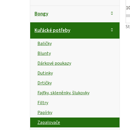
a
o
t
1
s
Bongy
e
g
t
i
S
Kuřácké potřeby
o
r
s
r
Baličky
i
a
Blunty
e
n
r
Dárkové poukazy
n
Dutinky
Drtičky
í
Fajfky, skleněnky, šlukovky
p
Filtry
a
Papírky
n
t
Zapalovače