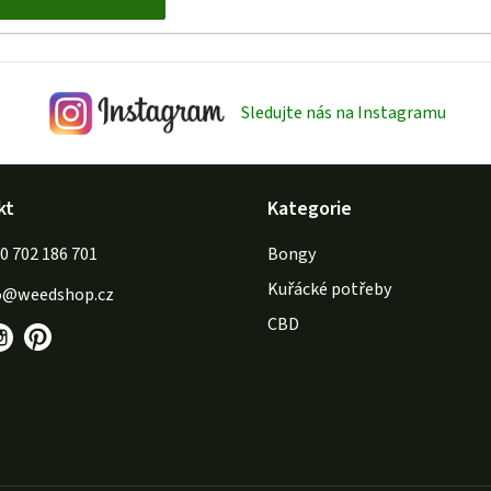
Sledujte nás na Instagramu
kt
Kategorie
702 186 701
Bongy
Kuřácké potřeby
o
@
weedshop.cz
CBD