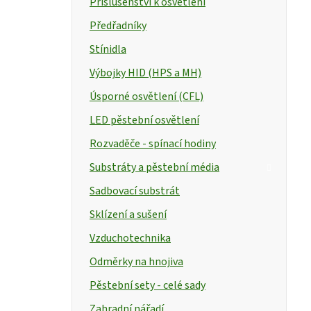
Příslušenství k osvětlení
Předřadníky
Stínidla
Výbojky HID (HPS a MH)
Úsporné osvětlení (CFL)
LED pěstební osvětlení
Rozvaděče - spínací hodiny
Substráty a pěstební média
Sadbovací substrát
Sklízení a sušení
Vzduchotechnika
Odměrky na hnojiva
Pěstební sety - celé sady
Zahradní nářadí