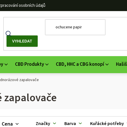
zpracování osobních údajů
by
CBD Produkty
CBD, HHC a CBG konopí
Hašiš
ednorázové zapalovače
é zapalovače
V
Cena
Značky
Barva
Kuřácké potřeby