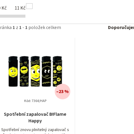
ý
0
Kč
11
Kč
p
Ř
tránka
1
z
1
-
1
položek celkem
Doporučuj
a
z
p
e
n
o
í
d
–23 %
p
u
Kód:
7364/HAP
r
k
Spotřební zapalovač B!Flame
Happy
o
Spotřební znovu plnitelný zapalovač s