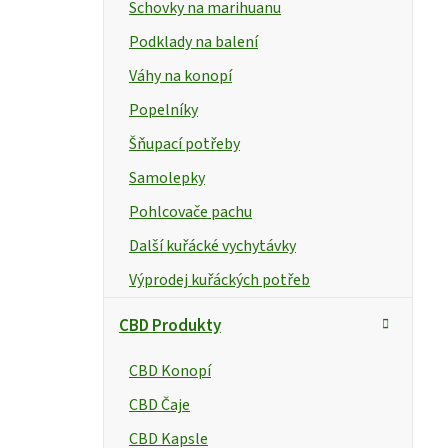
e
Schovky na marihuanu
l
Podklady na balení
Váhy na konopí
Popelníky
Šňupací potřeby
Samolepky
Pohlcovače pachu
Další kuřácké vychytávky
Výprodej kuřáckých potřeb
CBD Produkty
CBD Konopí
CBD Čaje
CBD Kapsle