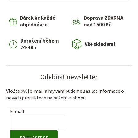
á
d
Dárek ke každé
Doprava ZDARMA
a
objednávce
nad 1500 Kč
c
í
Doručení během
p
Vše skladem!
24-48h
r
v
k
y
Odebírat newsletter
v
ý
Vložte svůj e-mail a my vám budeme zasílat informace o
p
nových produktech na našem e-shopu.
i
s
E-mail
u
PŘIHLÁSIT SE