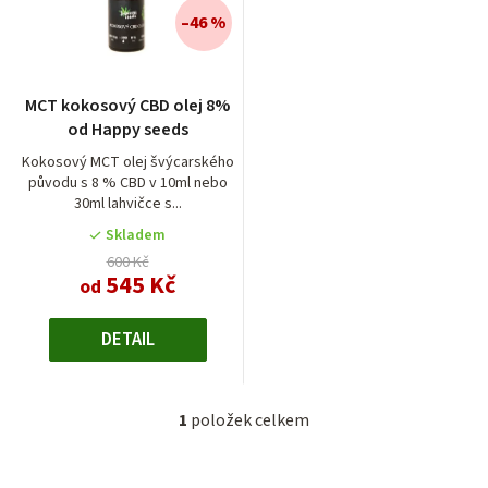
í
–46 %
p
r
MCT kokosový CBD olej 8%
o
od Happy seeds
d
Kokosový MCT olej švýcarského
původu s 8 % CBD v 10ml nebo
u
30ml lahvičce s...
k
Skladem
t
600 Kč
545 Kč
od
ů
DETAIL
1
položek celkem
O
v
l