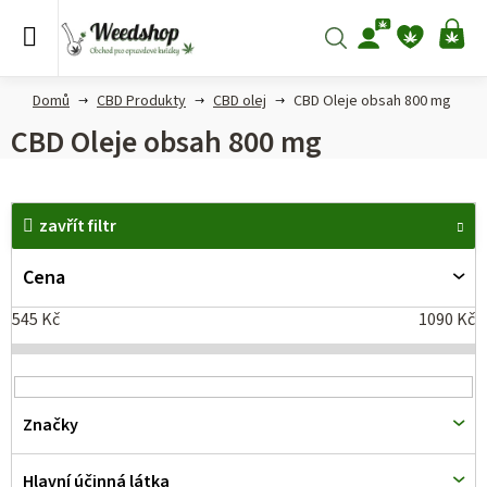
Přejít
na
Hledat
NÁ
obsah
KO
Domů
CBD Produkty
CBD olej
CBD Oleje obsah 800 mg
CBD Oleje obsah 800 mg
V
zavřít filtr
ý
p
Cena
i
545
Kč
1090
Kč
s
p
r
Značky
o
d
Hlavní účinná látka