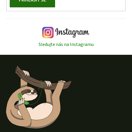
Sledujte nás na Instagramu
Z
á
p
a
t
í