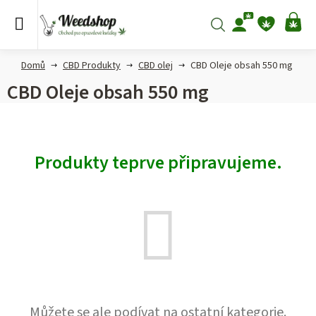
Přejít
na
Hledat
NÁ
obsah
KO
Domů
CBD Produkty
CBD olej
CBD Oleje obsah 550 mg
CBD Oleje obsah 550 mg
Produkty teprve připravujeme.
Můžete se ale podívat na ostatní kategorie.