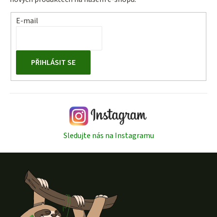
E-mail
PŘIHLÁSIT SE
Sledujte nás na Instagramu
Z
á
p
a