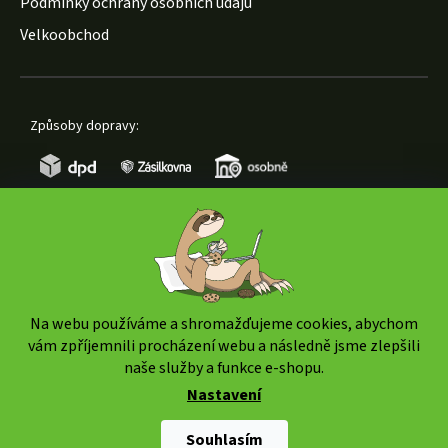
Podmínky ochrany osobních údajů
Velkoobchod
Způsoby dopravy:
Způsoby platby:
Na webu používáme a shromažďujeme cookies, abychom
vám zpříjemnili procházení webu a následně jsme zlepšili
naše služby a funkce e-shopu.
Nastavení
Copyright 2026
www.weedshop.cz
. Všechna práva
vyhrazena.
Upravit nastavení cookies
Souhlasím