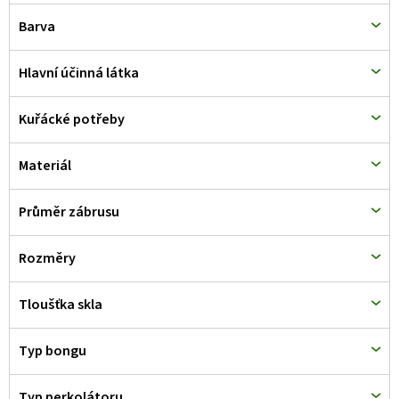
d
Barva
u
k
Hlavní účinná látka
t
Kuřácké potřeby
ů
Materiál
Průměr zábrusu
Rozměry
Tloušťka skla
Typ bongu
Typ perkolátoru