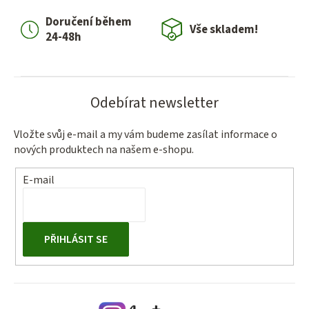
í
Doručení během
p
Vše skladem!
24-48h
r
v
k
y
Odebírat newsletter
v
ý
Vložte svůj e-mail a my vám budeme zasílat informace o
p
nových produktech na našem e-shopu.
i
s
E-mail
u
PŘIHLÁSIT SE