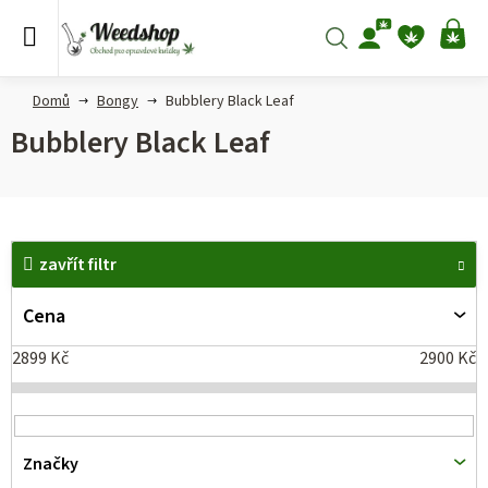
Přejít
na
Hledat
NÁ
obsah
KO
Domů
Bongy
Bubblery Black Leaf
Bubblery Black Leaf
V
zavřít filtr
ý
p
Cena
i
2899
Kč
2900
Kč
s
p
r
Značky
o