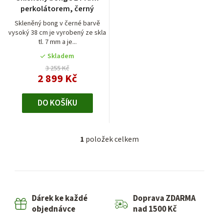
o
perkolátorem, černý
d
Skleněný bong v černé barvě
vysoký 38 cm je vyrobený ze skla
u
tl. 7 mm a je...
k
Skladem
t
3 255 Kč
2 899 Kč
ů
DO KOŠÍKU
1
položek celkem
O
v
l
á
d
Dárek ke každé
Doprava ZDARMA
a
objednávce
nad 1500 Kč
c