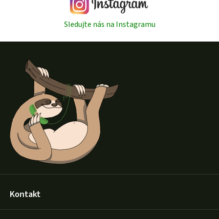
Sledujte nás na Instagramu
Z
á
p
a
t
í
Kontakt