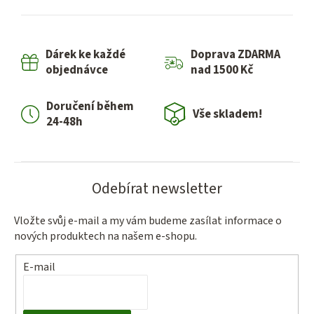
l
á
d
Dárek ke každé
Doprava ZDARMA
a
objednávce
nad 1500 Kč
c
í
Doručení během
p
Vše skladem!
24-48h
r
v
k
y
Odebírat newsletter
v
ý
Vložte svůj e-mail a my vám budeme zasílat informace o
p
nových produktech na našem e-shopu.
i
s
E-mail
u