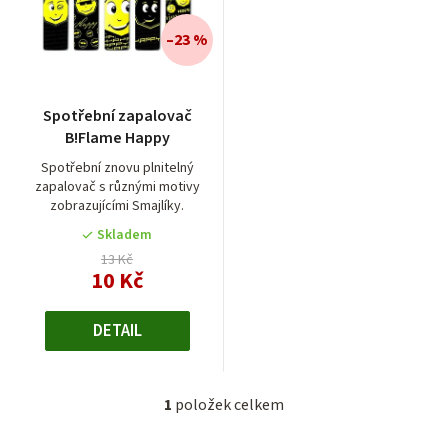
n
í
–23 %
p
r
Spotřební zapalovač
o
B!Flame Happy
d
Spotřební znovu plnitelný
zapalovač s různými motivy
u
zobrazujícími Smajlíky.
k
Skladem
t
13 Kč
10 Kč
ů
DETAIL
1
položek celkem
O
v