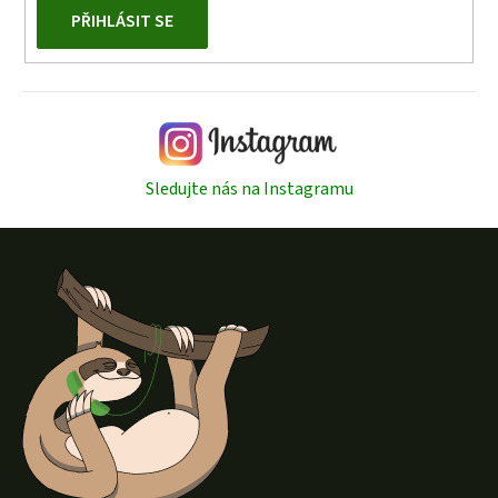
PŘIHLÁSIT SE
Sledujte nás na Instagramu
Z
á
p
a
t
í