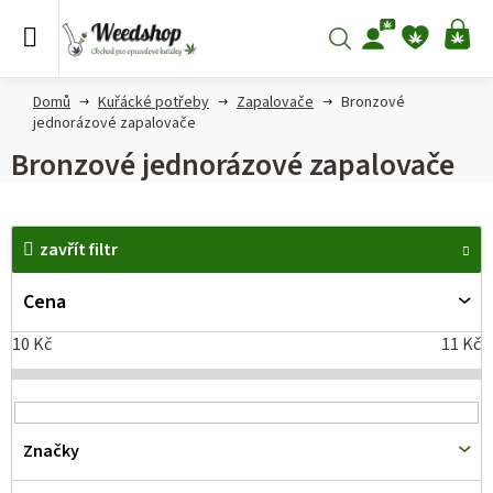
Přejít
na
Hledat
NÁ
obsah
KO
Domů
Kuřácké potřeby
Zapalovače
Bronzové
jednorázové zapalovače
Bronzové jednorázové zapalovače
V
zavřít filtr
ý
p
Cena
i
10
Kč
11
Kč
s
p
r
Značky
o