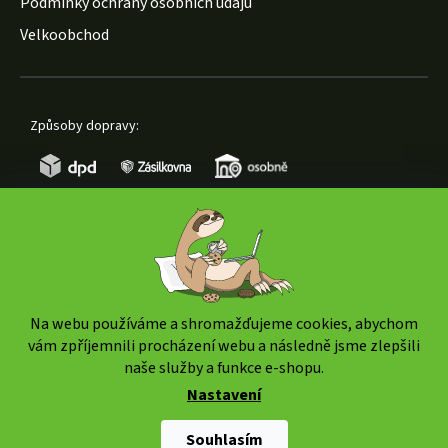
Podmínky ochrany osobních údajů
Velkoobchod
Způsoby dopravy:
Způsoby platby:
Na webu používáme a shromažďujeme cookies, abychom
vám zpříjemnili procházení webu a následně jsme zlepšili
naše služby a funkce e-shopu.
Nastavení
Copyright 2026
www.weedshop.cz
. Všechna práva
vyhrazena.
Upravit nastavení cookies
Souhlasím