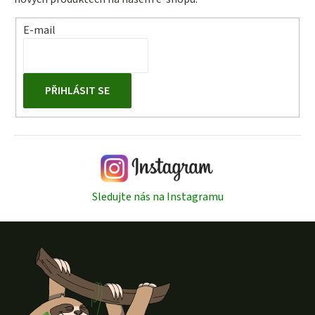
E-mail
PŘIHLÁSIT SE
Sledujte nás na Instagramu
Z
á
p
a