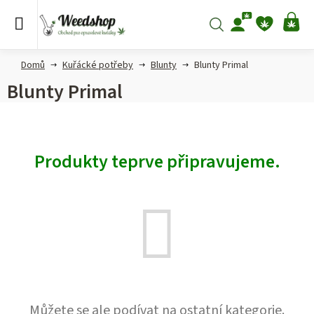
Přejít
na
Hledat
NÁ
obsah
KO
Domů
Kuřácké potřeby
Blunty
Blunty Primal
Blunty Primal
Produkty teprve připravujeme.
Můžete se ale podívat na ostatní kategorie.