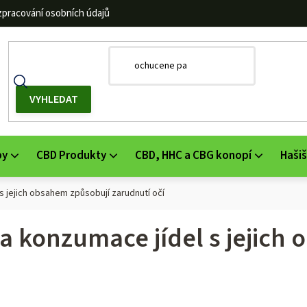
zpracování osobních údajů
by
CBD Produkty
CBD, HHC a CBG konopí
Hašiš
s jejich obsahem způsobují zarudnutí očí
a konzumace jídel s jejich