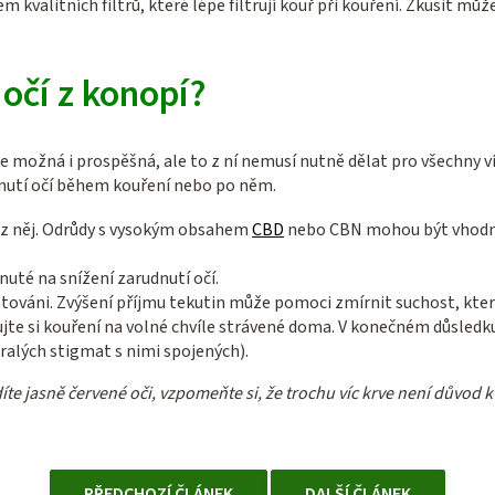
 kvalitních filtrů, které lépe filtrují kouř při kouření. Zkusit můž
 očí z konopí?
e možná i prospěšná, ale to z ní nemusí nutně dělat pro všechny v
dnutí očí během kouření nebo po něm.
ez něj. Odrůdy s vysokým obsahem
CBD
nebo CBN mohou být vhodnou 
nuté na snížení zarudnutí očí.
atováni. Zvýšení příjmu tekutin může pomoci zmírnit suchost, kter
e si kouření na volné chvíle strávené doma. V konečném důsledku
ralých stigmat s nimi spojených).
díte jasně červené oči, vzpomeňte si, že trochu víc krve není důvod
PŘEDCHOZÍ ČLÁNEK
DALŠÍ ČLÁNEK