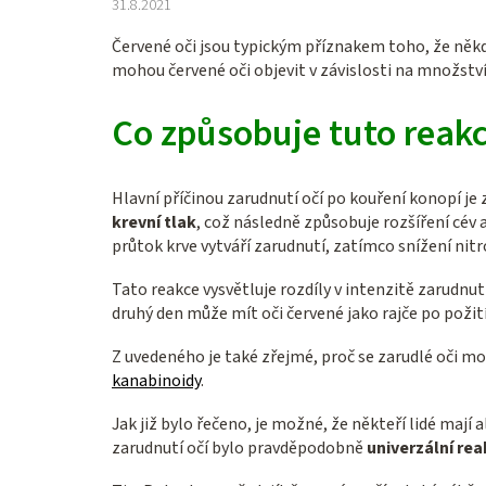
31.8.2021
Červené oči jsou typickým příznakem toho, že ně
mohou červené oči objevit v závislosti na množst
Co způsobuje tuto reakc
Hlavní příčinou zarudnutí očí po kouření konopí j
krevní tlak
, což následně způsobuje rozšíření cév a
průtok krve vytváří zarudnutí, zatímco snížení nit
Tato reakce vysvětluje rozdíly v intenzitě zarudn
druhý den může mít oči červené jako rajče po pož
Z uvedeného je také zřejmé, proč se zarudlé oči moh
kanabinoidy
.
Jak již bylo řečeno, je možné, že někteří lidé mají
zarudnutí očí bylo pravděpodobně
univerzální rea