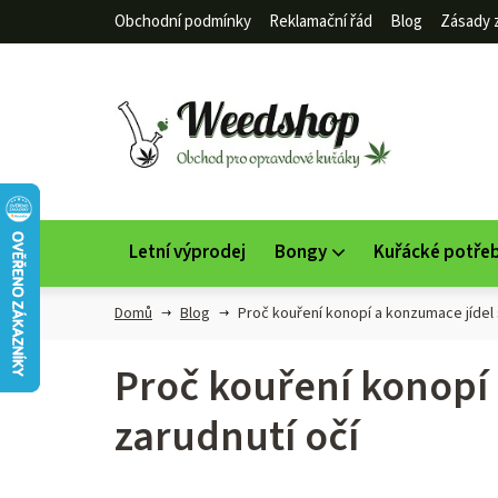
Přejít
Obchodní podmínky
Reklamační řád
Blog
Zásady 
na
obsah
Letní výprodej
Bongy
Kuřácké potře
Domů
Blog
Proč kouření konopí a konzumace jídel 
Proč kouření konopí 
zarudnutí očí