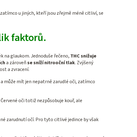
 zatímco u jiných, kteří jsou zřejmě méně citliví, se
ik faktorů.
 lék na glaukom. Jednoduše řečeno,
THC snižuje
ích
a zároveň
se sníží nitrooční tlak
. Zvýšený
ost a zvracení.
 a může mít jen nepatrně zarudlé oči, zatímco
 Červené oči totiž nezpůsobuje kouř, ale
é zarudnutí očí. Pro tyto citlivé jedince by však