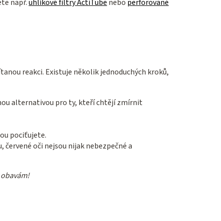
ete např.
uhlíkové filtry ActiTube
nebo
perforované
ítanou reakci. Existuje několik jednoduchých kroků,
alternativou pro ty, kteří chtějí zmírnit
ou pociťujete.
, červené oči nejsou nijak nebezpečné a
 k obavám!