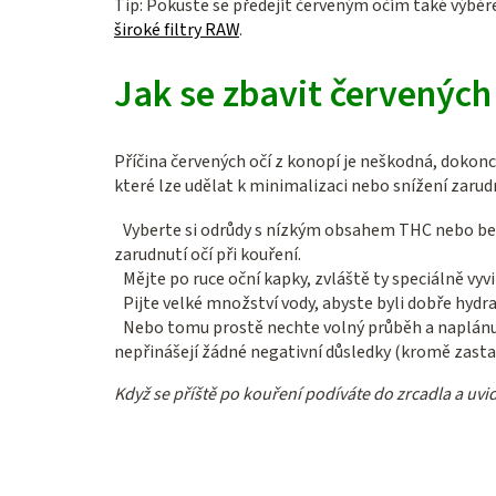
Tip: Pokuste se předejít červeným očím také výběrem
široké filtry RAW
.
Jak se zbavit červených
Příčina červených očí z konopí je neškodná, dokonc
které lze udělat k minimalizaci nebo snížení zaru
Vyberte si odrůdy s nízkým obsahem THC nebo b
zarudnutí očí při kouření.
Mějte po ruce oční kapky, zvláště ty speciálně vyvi
Pijte velké množství vody, abyste byli dobře hydr
Nebo tomu prostě nechte volný průběh a naplánujt
nepřinášejí žádné negativní důsledky (kromě zasta
Když se příště po kouření podíváte do zrcadla a uvi