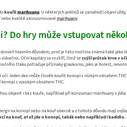
kdo
kouřil
marihuanu
. U některých jedinců se zarudnutí objeví vždy,
ví nebo kvalitě zkonzumované
marihuany
.
i? Do hry může vstupovat někol
e zároveň hlavním důvodem, proč je tato rostlina známá také jako
 vlásečnic. Oční kapiláry se rozšíří, čímž se
zvýší průtok krve v oč
roočního tlaku potlačuje příznaky glaukomu, jako je bolest, nevoln
utí očí. Jeden den může člověk kouřit konopí s nízkým obsahem THC
ití konopí s vysokým obsahem THC.
ou objevit i bez kouře, například při konzumaci marihuany v jídle.
 alergii na konopí nebo na kouř obecně a z tohoto důvodu mají zvýšen
kcí na kouř, ať už jde o konopí, tabák nebo například i kadidlo.