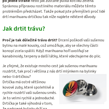
po jedné straně
nebo jak zůstane půlka kotlíku zelená.
Správnou přípravou rostliného materiálu můžete těmto
problémům předcházet. Takže pokud jste přemýšleli proč lidé
drtí marihuanu drtičkou tak níže najdete některé důvody.
Jak drtit trávu?
Proč je tak důležité trávu drtit?
Drcení poškodí vaši sušenou
bylinu na malé kousky, což umožňuje, aby se všechny části
konopí zcela spálili. Když marihuana hoří uvolňují se
kanabinoidy, terpeny a další látky, které vdechujeme do plic.
Je zřejmé, že existuje mnoho cest jak sušenou marihuanu
rozdrtit, tak proč i většina z nás drtí mlýnkem na bylinky
nebo-li drtičkou?
Drtička má ostré většinou
kovové zuby, které spolehlivě a
rychle rozdrtí vaši sušenou směs.
Je to velmi rychlé a jednoduché.
Drtička je také výhodná v tom,
že nadrcené bylinky drží na