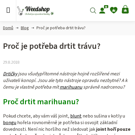
Přejít
na
Hledat
NÁ
obsah
KO
Domů
Blog
Proč je potřeba drtit trávu?
Proč je potřeba drtit trávu?
29.8.2018
Drtičky
jsou všudypřítomné nástroje hojně rozšířené mezi
uživateli konopí. Jsou ale tyto nástroje opravdu nezbytné? A k
čemu je vlastně potřeba mít
marihuanu
správně nadrcenou?
Proč drtit marihuanu?
Pokud chcete, aby vám váš joint,
blunt
nebo sušina v kotly u
bongu
hořela rovnoměrně je potřeba si osvojit základní
dovednosti. Není nic horšího než sledovat jak
joint hoří pouze