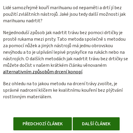
Lidé samozřejmě kouří marihuanu od nepaměti a drtí jí bez
použití zvláštních nástrojů. Jaké jsou tedy další možnosti jak
marihuanu nadrtit?
Nejjednoduší způsob jak nadrtit trávu bez pomoci drtičky je
prostě rukama mezi prsty. Tato metoda společně s metodou
za pomocí nůžek a jiných nástrojů má jednu obrovskou
nevýhodu a to je ulpívání lepivé pryskyřice na rukách nebo na
nástrojích. O dalších metodách jak nadrtit trávu bez drtičky se
můžete dočíst v našem krátkém článku věnovaném
alternativním způsobům drcení konopí
.
Bez ohledu na to jakou metodu na drcení trávy zvolíte, je
správné nadrcení klíčem ke kvalitnímu kouření bez plýtvání
rostlinným materiálem.
PŘEDCHOZÍ ČLÁNEK
DALŠÍ ČLÁNEK