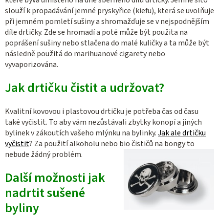
slouží k propadávání jemné pryskyřice (kiefu), která se uvolňuje
při jemném pomletí sušiny a shromažďuje se v nejspodnějším
díle drtičky. Zde se hromadí a poté může být použita na
poprášení sušiny nebo stlačena do malé kuličky a ta může být
následně použitá do marihuanové cigarety nebo
vyvaporizována.
Jak drtičku čistit a udržovat?
Kvalitní kovovou i plastovou drtičku je potřeba čas od času
také vyčistit. To aby vám nezůstávali zbytky konopí a jiných
bylinek v zákoutích vašeho mlýnku na bylinky.
Jak ale drtičku
vyčistit
? Za použití alkoholu nebo bio čističů na bongy to
nebude žádný problém.
Další možnosti jak
nadrtit sušené
byliny