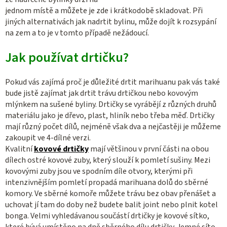
jednom místě a můžete je zde i krátkodobě skladovat. Při
jiných alternativách jak nadrtit bylinu, může dojít k rozsypání
na zem a to je v tomto případě nežádoucí.
Jak používat drtičku?
Pokud vás zajímá proč je důležité drtit marihuanu pak vás také
bude jistě zajímat jak drtit trávu drtičkou nebo kovovým
mlýnkem na sušené byliny. Drtičky se vyrábějí z různých druhů
materiálu jako je dřevo, plast, hliník nebo třeba měď. Drtičky
mají různý počet dílů, nejméně však dva a nejčastěji je můžeme
zakoupit ve 4-dílné verzi.
Kvalitní
kovové drtičky
mají většinou v první části na obou
dílech ostré kovové zuby, který slouží k pomletí sušiny. Mezi
kovovými zuby jsou ve spodním díle otvory, kterými při
intenzivnějším pomletí propadá marihuana dolů do sběrné
komory. Ve sběrné komoře můžete trávu bez obav přenášet a
uchovat jí tam do doby než budete balit joint nebo plnit kotel
bonga. Velmi vyhledávanou součástí drtičky je kovové sítko,
které bývá umístěno na dně sběrného dílu drtičky. Jemné síto