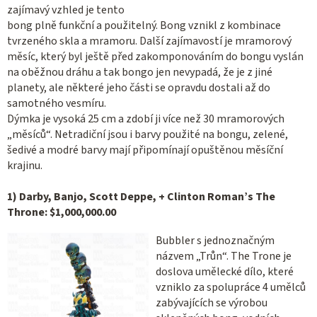
zajímavý vzhled je tento
bong plně funkční a použitelný. Bong vznikl z kombinace
tvrzeného skla a mramoru. Další zajímavostí je mramorový
měsíc, který byl ještě před zakomponováním do bongu vyslán
na oběžnou dráhu a tak bongo jen nevypadá, že je z jiné
planety, ale některé jeho části se opravdu dostali až do
samotného vesmíru.
Dýmka je vysoká 25 cm a zdobí ji více než 30 mramorových
„měsíců“. Netradiční jsou i barvy použité na bongu, zelené,
šedivé a modré barvy mají připomínají opuštěnou měsíční
krajinu.
1) Darby, Banjo, Scott Deppe, + Clinton Roman’s The
Throne: $1,000,000.00
Bubbler s jednoznačným
názvem „Trůn“. The Trone je
doslova umělecké dílo, které
vzniklo za spolupráce 4 umělců
zabývajících se výrobou