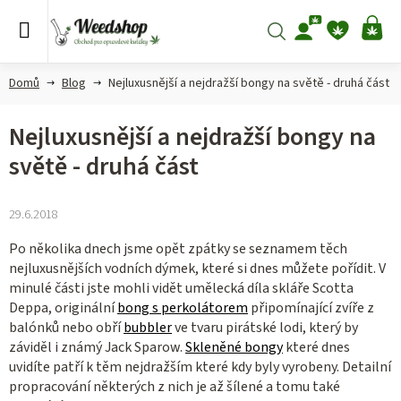
Přejít
na
Hledat
NÁ
obsah
KO
Domů
Blog
Nejluxusnější a nejdražší bongy na světě - druhá část
Nejluxusnější a nejdražší bongy na
světě - druhá část
29.6.2018
Po několika dnech jsme opět zpátky se seznamem těch
nejluxusnějších vodních dýmek, které si dnes můžete pořídit. V
minulé části jste mohli vidět umělecká díla skláře Scotta
Deppa, originální
bong s perkolátorem
připomínající zvíře z
balónků nebo obří
bubbler
ve tvaru pirátské lodi, který by
záviděl i známý Jack Sparow.
Skleněné bongy
které dnes
uvidíte patří k těm nejdražším které kdy byly vyrobeny. Detailní
propracování některých z nich je až šílené a tomu také