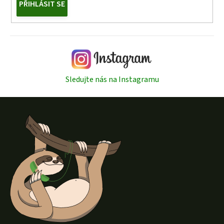
PŘIHLÁSIT SE
Sledujte nás na Instagramu
Z
á
p
a
t
í