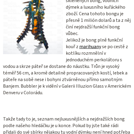
skleněných bong, vodních
dýmek a luxusního kuřáckého
zboží. Cena tohoto bongu je
přesně 1 milión dolarů a ta z něj
činí nejdražší funkční bong
vůbec.
Jelikož je bong plně funkční
kouř z
marihuany
se po cestě z
kotlíku rozmnělní v
jednoduchém perkolátoru s
vodou a skrze páteř se dostane do náustku. Trůn je vysoký
téměř 56 cm, a kromě detailně propracovaných kostí, lebek a
páteře na sobě nese i bohyni ztvárněnou přímo samotným
Banjem. Bubbler je k vidění v Galerii Illuzion Glass v Americkém
Denveru v Colorádu.
Takže tady to je, seznam nejluxusnějších a nejdražších bong
podle našeho hledáčku je u konce. Pokud by jste také rádi
přidali do své sbírky nějakou tu vodní dýmku není hned potřeba