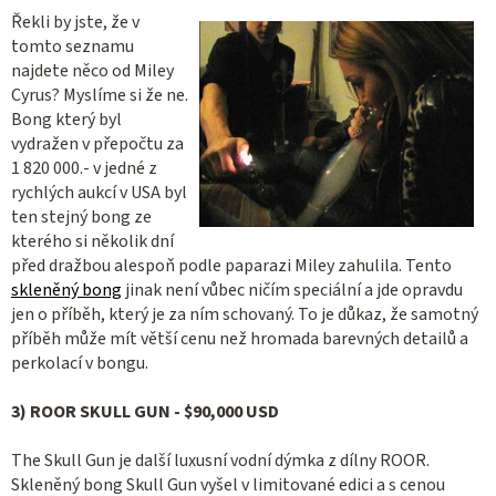
Řekli by jste, že v
tomto seznamu
najdete něco od Miley
Cyrus? Myslíme si že ne.
Bong který byl
vydražen v přepočtu za
1 820 000.- v jedné z
rychlých aukcí v USA byl
ten stejný bong ze
kterého si několik dní
před dražbou alespoň podle paparazi Miley zahulila. Tento
skleněný bong
jinak není vůbec ničím speciální a jde opravdu
jen o příběh, který je za ním schovaný. To je důkaz, že samotný
příběh může mít větší cenu než hromada barevných detailů a
perkolací v bongu.
3
)
ROOR SKULL GUN - $90,000 USD
The Skull Gun
je další luxusní vodní dýmka z dílny ROOR.
Skleněný bong Skull Gun vyšel v limitované edici a s cenou