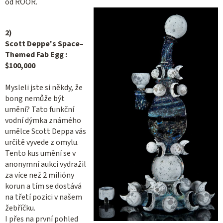
od ROOR.
2
)
Scott Deppe's Space–
Themed Fab Egg :
$100,000
Mysleli jste si někdy, že
bong nemůže být
umění? Tato funkční
vodní dýmka známého
umělce Scott Deppa vás
určitě vyvede z omylu.
Tento kus umění se v
anonymní aukci vydražil
za více než 2 milióny
korun a tím se dostává
na třetí pozici v našem
žebříčku.
I přes na první pohled