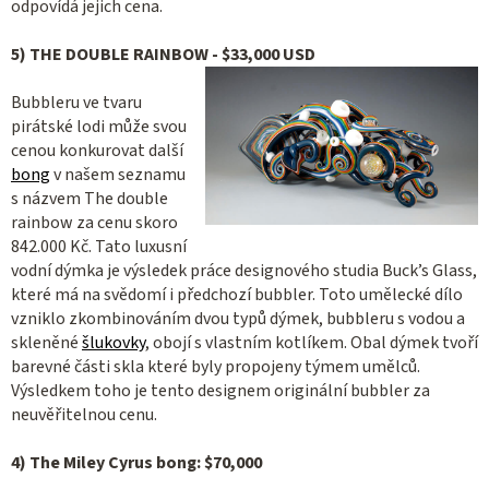
odpovídá jejich cena.
5)
THE DOUBLE RAINBOW - $33,000 USD
Bubbleru ve tvaru
pirátské lodi může svou
cenou konkurovat další
bong
v našem seznamu
s názvem The double
rainbow za cenu skoro
842.000 Kč. Tato luxusní
vodní dýmka je výsledek práce designového studia
Buck’s Glass,
které má na svědomí i předchozí bubbler. Toto umělecké dílo
vzniklo zkombinováním dvou typů dýmek, bubbleru s vodou a
skleněné
šlukovky
, obojí s vlastním kotlíkem. Obal dýmek tvoří
barevné části skla které byly propojeny týmem umělců.
Výsledkem toho je tento designem originální bubbler za
neuvěřitelnou cenu.
4
)
The Miley Cyrus bong: $70,000