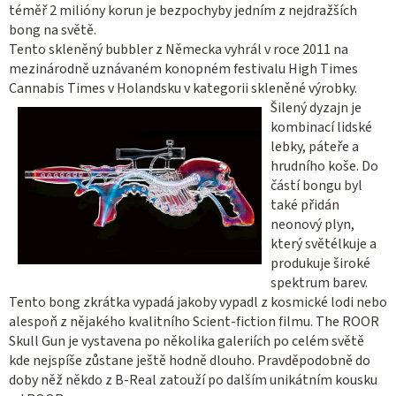
téměř 2 milióny korun je bezpochyby jedním z nejdražších
bong na světě.
Tento skleněný bubbler z Německa vyhrál v roce 2011 na
mezinárodně uznávaném konopném festivalu High Times
Cannabis Times v Holandsku v kategorii skleněné výrobky.
Šilený dyzajn je
kombinací lidské
lebky, páteře a
hrudního koše. Do
částí bongu byl
také přidán
neonový plyn,
který světélkuje a
produkuje široké
spektrum barev.
Tento bong zkrátka vypadá jakoby vypadl z kosmické lodi nebo
alespoň z nějakého kvalitního Scient-fiction filmu.
The ROOR
Skull Gun je vystavena po několika galeriích po celém světě
kde nejspíše zůstane ještě hodně dlouho. Pravděpodobně do
doby něž někdo z B-Real zatouží po dalším unikátním kousku