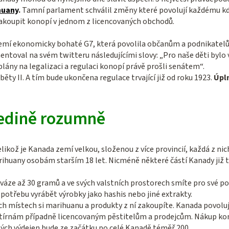
huany
.
Tamní parlament schválil změny které povolují každému kdo 
zakoupit konopí v jednom z licencovaných obchodů.
 zemí ekonomicky bohaté G7, která povolila občanům a podnikatel
ntoval na svém twitteru následujícími slovy: „
Pro na
še děti bylo
plány na legalizaci a regulaci konopí právě prošli senátem“.
ěty II. A tím bude ukončena regulace trvající již od roku 1923.
Úpln
 jedině rozumně
elikož je Kanada zemí velkou, složenou z více provincií, každá z n
ihuany osobám starším 18 let. Nicméně některé částí Kanady již t
 váze až 30 gramů a ve svých valstních prostorech smíte pro své p
 potřebu vyrábět výrobky jako hashis nebo jiné extrakty.
ch místech si marihuanu a produkty z ní zakoupíte. Kanada povolu
tírnám případně licencovaným pěstitelům a prodejcům. Nákup k
ých výdejen bude ze začátku po celé Kanadě téměř 200,