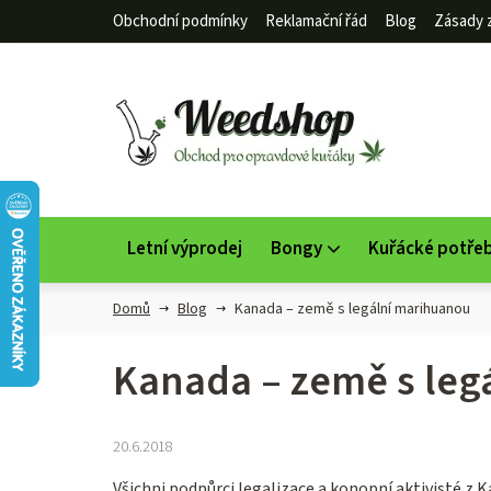
Přejít
Obchodní podmínky
Reklamační řád
Blog
Zásady 
na
obsah
Letní výprodej
Bongy
Kuřácké potře
Domů
Blog
Kanada – země s legální marihuanou
Kanada – země s leg
20.6.2018
Všichni podpůrci legalizace a konopní aktivisté z