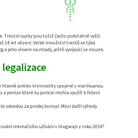
e. Trestní sazby jsou totiž často podstatně vyšší
ž 14 let vězení. Velké množství trestů se týká
ím
a jeho vlivem na mladý, ještě vyvíjející se mozek.
 legalizace
e hlavně pokles kriminality spojené s marihuanou.
s a peníze které by policie mohla využít k řešení
lé odvedou za prodej konopí. Mezi další výhody
zování rekreačního užívání v Urugwayi z roku 2014?