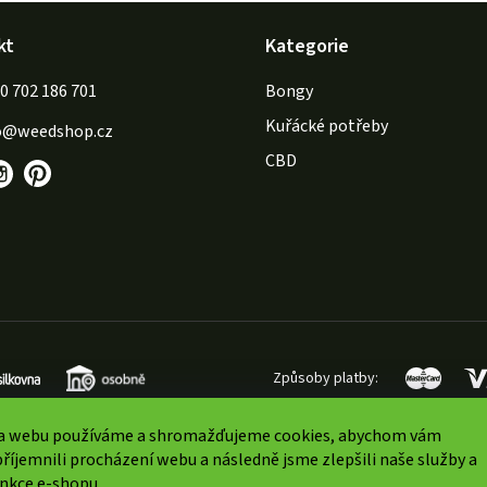
kt
Kategorie
702 186 701
Bongy
Kuřácké potřeby
o
@
weedshop.cz
CBD
Způsoby platby:
a webu používáme a shromažďujeme cookies, abychom vám
říjemnili procházení webu a následně jsme zlepšili naše služby a
unkce e-shopu.