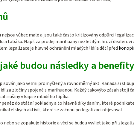
nů
nů nejsou vůbec malé a jsou také často kritizovány odpůrci legalizac
u a tabáku. Např. za prodej marihuany nezletilým hrozí dealerovi a
ílem legalizace je hlavně ochránění mladých lidí a dětí před
konop
 jaké budou následky a benefity
pisován jako velmi promyšlený a rovnoměrný akt. Kanada si slibuj
idí za zločiny spojené s marihuanou. Každý takovýto zásah stojí ča
ah sušiny v kapse mladého hipíka.
 peněz do státní pokladny a to hlavně díky daním, které podnikate
ikatelských aktivit, které se začnou po legalizaci objevovat.
nebo se zopakuje historie a věci se budou vyvíjet jako při zlegali