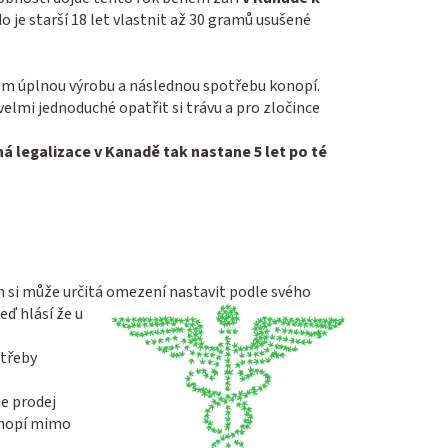
je starší 18 let vlastnit až 30 gramů usušené
ům úplnou výrobu a následnou spotřebu konopí.
 velmi jednoduché opatřit si trávu a pro zločince
á legalizace v Kanadě tak nastane 5 let po té
ich si může určitá omezení nastavit podle
svého
eď hlásí že u
otřeby
je prodej
onopí mimo