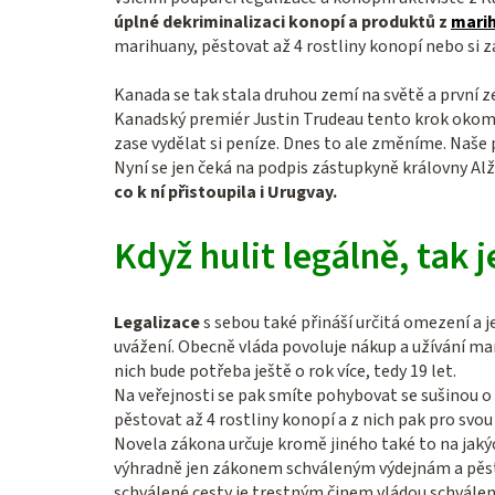
úplné dekriminalizaci konopí a produktů z
mari
marihuany, pěstovat až 4 rostliny konopí nebo si 
Kanada se tak stala druhou zemí na světě a první
Kanadský premiér Justin Trudeau tento krok okome
zase vydělat si peníze. Dnes to ale změníme. Naše 
Nyní se jen čeká na podpis zástupkyně královny Alžb
co k ní přistoupila i Urugvay.
Když hulit legálně, tak
Legalizace
s sebou také přináší určitá omezení a j
uvážení. Obecně vláda povoluje nákup a užívání mar
nich bude potřeba ještě o rok více, tedy 19 let.
Na veřejnosti se pak smíte pohybovat se sušinou o
pěstovat až 4 rostliny konopí a z nich pak pro svou
Novela zákona určuje kromě jiného také to na jaký
výhradně jen zákonem schváleným výdejnám a pěs
schválené cesty je trestným činem vládou schválen