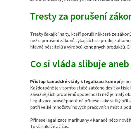
Tresty za porušení záko
Tresty čekající na ty, kteří poruší některé ze záko
než u porušení zákonů týkajících se prodeje alkohol
hlavně pěstitelů a výrobců
konopných produktů
. C
Co si vláda slibuje aneb
Přístup kanadské vlády k legalizaci konopí
je po
Každoročně je v tomto státě zatčeno desítky tisíc l
závažnějších problémů společnosti než je malý obs
Legalizace pravděpodobně přinese také velký příliv
patří velké množství nových pracovních míst a podn
Přinese legalizace marihuany v Kanadě něco nového 
To vše ukáže až čas.