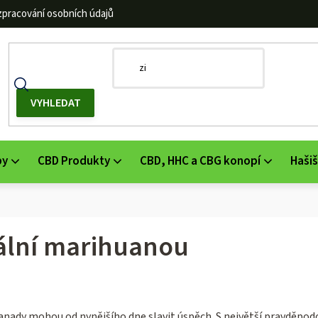
zpracování osobních údajů
by
CBD Produkty
CBD, HHC a CBG konopí
Hašiš
ální marihuanou
 Kanady mohou od nynějšího dne slavit úspěch. S největší pravděpo