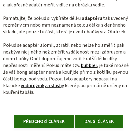
a jak přesně adatér měřit vidíte na obrázku vedle.
Pamatujte, že pokud si vybíráte délku
adaptéru
tak uvedený
rozměr v cm nebo mm neznamená celou délku skleněného
vkladu, ale pouze tu část, která je uvnitř baňky viz. Obrázek.
Pokud se adaptér zlomil, ztratil nebo nelze ho změřit pak
nezbývá nic jiného než změřit vzdálenost mezi zábrusem a
dnem baňky. Opět doporučujeme volit kratší délku díky
nepřesnosti měření. Pokud máte tzv.
bubbler
, je také možné
že váš bong adaptér nemá a kouř jde přímo z kotlíku pevnou
částí bongu pod vodu. Pozor, tyto adaptéry nepasují na
klasické
vodní dýmky a shishy
které jsou primárně určeny na
kouření tabáku.
PŘEDCHOZÍ ČLÁNEK
DALŠÍ ČLÁNEK