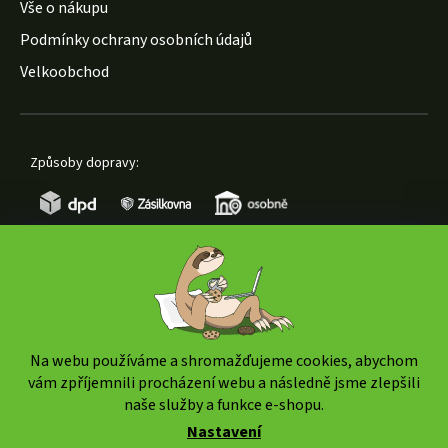
Vše o nákupu
Podmínky ochrany osobních údajů
Velkoobchod
Způsoby dopravy:
Způsoby platby:
Na webu používáme a shromažďujeme cookies, abychom
vám zpříjemnili procházení webu a následně jsme zlepšili
naše služby a funkce e-shopu.
Nastavení
Copyright 2026
www.weedshop.cz
. Všechna práva