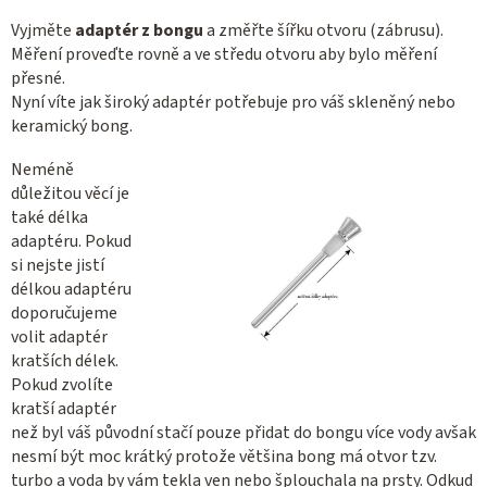
Vyjměte
adaptér z bongu
a změřte šířku otvoru (zábrusu).
Měření proveďte rovně a ve středu otvoru aby bylo měření
přesné.
Nyní víte jak široký adaptér potřebuje pro váš skleněný nebo
keramický bong.
Neméně
důležitou věcí je
také délka
adaptéru. Pokud
si nejste jistí
délkou adaptéru
doporučujeme
volit adaptér
kratších délek.
Pokud zvolíte
kratší adaptér
než byl váš původní stačí pouze přidat do bongu více vody avšak
nesmí být moc krátký protože většina bong má otvor tzv.
turbo a voda by vám tekla ven nebo šplouchala na prsty. Odkud