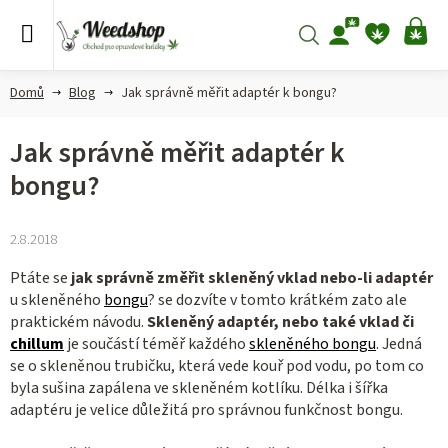
Přejít
na
Hledat
NÁ
obsah
KO
Domů
Blog
Jak správně měřit adaptér k bongu?
Jak správně měřit adaptér k
bongu?
2.8.2018
Ptáte se
jak správně změřit skleněný vklad nebo-li adaptér
u skleněného
bongu
? se dozvíte v tomto krátkém zato ale
praktickém návodu.
Skleněný adaptér, nebo také vklad či
chillum
je součástí téměř každého
skleněného bongu
. Jedná
se o skleněnou trubičku, která vede kouř pod vodu, po tom co
byla sušina zapálena ve skleněném kotlíku. Délka i šířka
adaptéru je velice důležitá pro správnou funkčnost bongu.