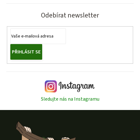
Odebírat newsletter
PŘIHLÁSIT SE
Sledujte nás na Instagramu
Z
á
p