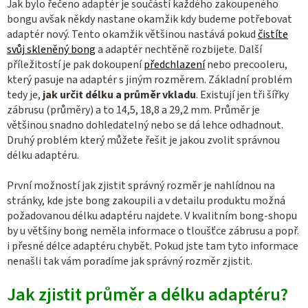
Jak bylo řečeno adaptér je součástí každého zakoupeného
bongu avšak někdy nastane okamžik kdy budeme potřebovat
adaptér nový. Tento okamžik většinou nastává pokud
čistíte
svůj skleněný bong
a adaptér nechtěně rozbijete. Další
příležitostí je pak dokoupení
předchlazení
nebo precooleru,
který pasuje na adaptér s jiným rozměrem. Základní problém
tedy je,
jak určit délku a průměr vkladu
. Existují jen tři šířky
zábrusu (průměry) a to 14,5, 18,8 a 29,2 mm. Průměr je
většinou snadno dohledatelný nebo se dá lehce odhadnout.
Druhý problém který můžete řešit je jakou zvolit správnou
délku adaptéru.
První možností jak zjistit správný rozměr je nahlídnou na
stránky, kde jste bong zakoupili a v detailu produktu možná
požadovanou délku adaptéru najdete. V kvalitním bong-shopu
by u většiny bong neměla informace o tloušťce zábrusu a popř.
i přesné délce adaptéru chybět. Pokud jste tam tyto informace
nenašli tak vám poradíme jak správný rozměr zjistit.
Jak zjistit průměr a délku adaptéru?