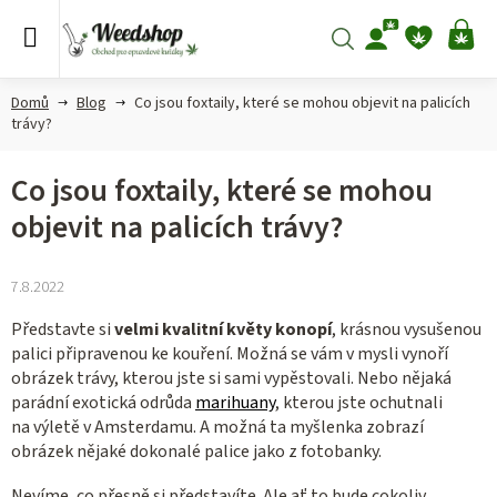
Přejít
na
Hledat
NÁ
obsah
KO
Domů
Blog
Co jsou foxtaily, které se mohou objevit na palicích
trávy?
Co jsou foxtaily, které se mohou
objevit na palicích trávy?
7.8.2022
Představte si
velmi kvalitní květy konopí
, krásnou vysušenou
palici připravenou ke kouření. Možná se vám v mysli vynoří
obrázek trávy, kterou jste si sami vypěstovali. Nebo nějaká
parádní exotická odrůda
marihuany
, kterou jste ochutnali
na výletě v Amsterdamu. A možná ta myšlenka zobrazí
obrázek nějaké dokonalé palice jako z fotobanky.
Nevíme, co přesně si představíte. Ale ať to bude cokoliv,