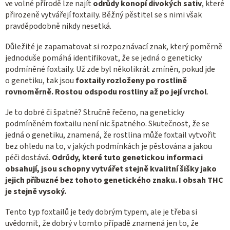
ve volné přírodě lze najít
odrůdy konopí divokých sativ
, které
přirozeně vytvářejí foxtaily. Běžný pěstitel se s nimi však
pravděpodobně nikdy nesetká.
Důležité je zapamatovat si rozpoznávací znak, který poměrně
jednoduše pomáhá identifikovat, že se jedná o geneticky
podmíněné foxtaily. Už zde byl několikrát zmíněn, pokud jde
o genetiku, tak jsou
foxtaily rozloženy po rostlině
rovnoměrně. Rostou odspodu rostliny až po její vrchol
.
Je to dobré či špatné? Stručně řečeno, na geneticky
podmíněném foxtailu není nic špatného. Skutečnost, že se
jedná o genetiku, znamená, že rostlina může foxtail vytvořit
bez ohledu na to, v jakých podmínkách je pěstována a jakou
péči dostává.
Odrůdy, které tuto genetickou informaci
obsahují, jsou schopny vytvářet stejně kvalitní šišky jako
jejich příbuzné bez tohoto genetického znaku. I obsah THC
je stejně vysoký.
Tento typ foxtailů je tedy dobrým typem, ale je třeba si
uvědomit, že dobrý v tomto případě znamená jen to, že