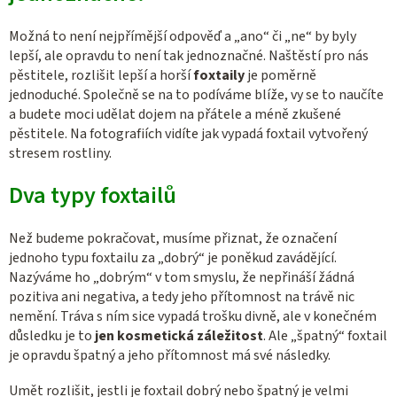
Možná to není nejpřímější odpověď a „ano“ či „ne“ by byly
lepší, ale opravdu to není tak jednoznačné. Naštěstí pro nás
pěstitele, rozlišit lepší a horší
foxtaily
je poměrně
jednoduché. Společně se na to podíváme blíže, vy se to naučíte
a budete moci udělat dojem na přátele a méně zkušené
pěstitele. Na fotografiích vidíte jak vypadá foxtail vytvořený
stresem rostliny.
Dva typy foxtailů
Než budeme pokračovat, musíme přiznat, že označení
jednoho typu foxtailu za „dobrý“ je poněkud zavádějící.
Nazýváme ho „dobrým“ v tom smyslu, že nepřináší žádná
pozitiva ani negativa, a tedy jeho přítomnost na trávě nic
nemění. Tráva s ním sice vypadá trošku divně, ale v konečném
důsledku je to
jen kosmetická záležitost
. Ale „špatný“ foxtail
je opravdu špatný a jeho přítomnost má své následky.
Umět rozlišit, jestli je foxtail dobrý nebo špatný je velmi