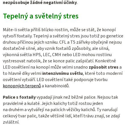
nezpůsobuje žádné negativní účinky
.
Tepelný a světelný stres
Máte-li světla příliš blízko rostlin, může se stát, že konopí
vytvoří foxtaily. Tepelný a světelný stres jsou totiž po genetice
druhou příčinou jejich vzniku. CFL a T5 zářivky obyčejně nejsou
dostatečně silné, aby vznik foxtailů způsobily, ale silná,
výkonná světla HPS, LEC, CMH nebo LED mohou rostlinu
vystresovat natolik, že se konce palic zašpičatí. Konkrétně
LED osvětlení na konopí může velmi snadno
způsobit stres
a
to hlavně díky velmi
intenzivnímu světlu
, které toto moderní
osvětlení vytváří. LED osvětlení také podporuje tvorbu
konopných terpenů
a kanabinoidů.
Palice s foxtaily
vypadají jinak než běžné palice. Nejsou tak
pravidelné a kulaté. Jejich kalichy totiž rostou jeden
na druhém a vytvářejí na palicích věžičky kalichů. Ty narušují
celkový tvar palic, takže většině lidí, kteří trávu znají, se zdají
zvláštní.