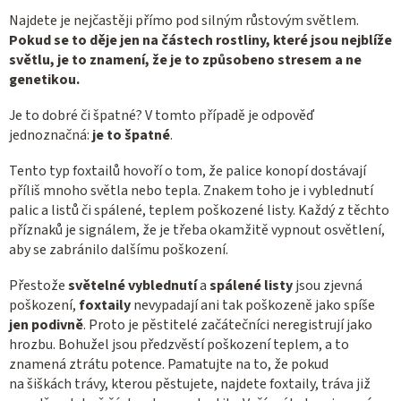
Najdete je nejčastěji přímo pod silným růstovým světlem.
Pokud se to děje jen na částech rostliny, které jsou nejblíže
světlu, je to znamení, že je to způsobeno stresem a ne
genetikou.
Je to dobré či špatné? V tomto případě je odpověď
jednoznačná:
je to špatné
.
Tento typ foxtailů hovoří o tom, že palice konopí dostávají
příliš mnoho světla nebo tepla. Znakem toho je i vyblednutí
palic a listů či spálené, teplem poškozené listy. Každý z těchto
příznaků je signálem, že je třeba okamžitě vypnout osvětlení,
aby se zabránilo dalšímu poškození.
Přestože
světelné vyblednutí
a
spálené listy
jsou zjevná
poškození,
foxtaily
nevypadají ani tak poškozeně jako spíše
jen podivně
. Proto je pěstitelé začátečníci neregistrují jako
hrozbu. Bohužel jsou předzvěstí poškození teplem, a to
znamená ztrátu potence. Pamatujte na to, že pokud
na šiškách trávy, kterou pěstujete, najdete foxtaily, tráva již