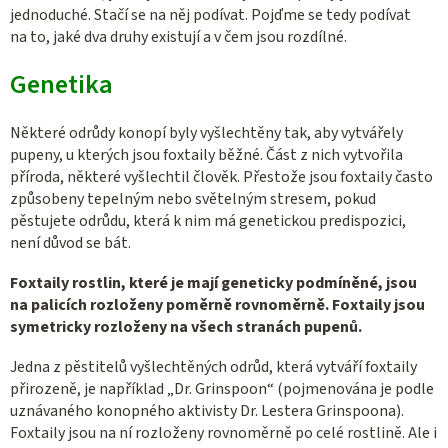
jednoduché. Stačí se na něj podívat. Pojďme se tedy podívat
na to, jaké dva druhy existují a v čem jsou rozdílné.
Genetika
Některé odrůdy konopí byly vyšlechtěny tak, aby vytvářely
pupeny, u kterých jsou foxtaily běžné. Část z nich vytvořila
příroda, některé vyšlechtil člověk. Přestože jsou foxtaily často
způsobeny tepelným nebo světelným stresem, pokud
pěstujete odrůdu, která k nim má genetickou predispozici,
není důvod se bát.
Foxtaily rostlin, které je mají geneticky podmíněné, jsou
na palicích rozloženy poměrně rovnoměrně. Foxtaily jsou
symetricky rozloženy na všech stranách pupenů.
Jedna z pěstitelů vyšlechtěných odrůd, která vytváří foxtaily
přirozeně, je například „Dr. Grinspoon“ (pojmenována je podle
uznávaného konopného aktivisty Dr. Lestera Grinspoona).
Foxtaily jsou na ní rozloženy rovnoměrně po celé rostlině. Ale i