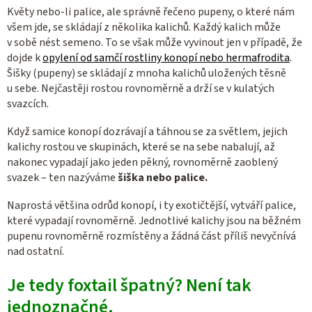
Květy nebo-li palice, ale správně řečeno pupeny, o které nám
všem jde, se skládají z několika kalichů. Každý kalich může
v sobě nést semeno. To se však může vyvinout jen v případě, že
dojde k
opylení od samčí rostliny konopí nebo hermafrodita
.
Šišky (pupeny) se skládají z mnoha kalichů uložených těsně
u sebe. Nejčastěji rostou rovnoměrně a drží se v kulatých
svazcích.
Když samice konopí dozrávají a táhnou se za světlem, jejich
kalichy rostou ve skupinách, které se na sebe nabalují, až
nakonec vypadají jako jeden pěkný, rovnoměrně zaoblený
svazek – ten nazýváme
šiška nebo palice.
Naprostá většina odrůd konopí, i ty exotičtější, vytváří palice,
které vypadají rovnoměrně. Jednotlivé kalichy jsou na běžném
pupenu rovnoměrně rozmístěny a žádná část příliš nevyčnívá
nad ostatní.
Je tedy foxtail špatný? Není tak
jednoznačné.