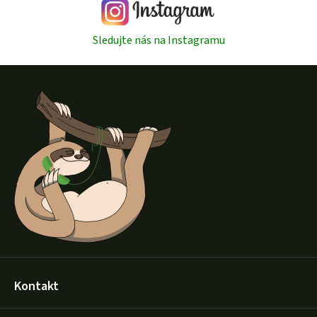
Sledujte nás na Instagramu
Z
á
p
a
t
í
Kontakt