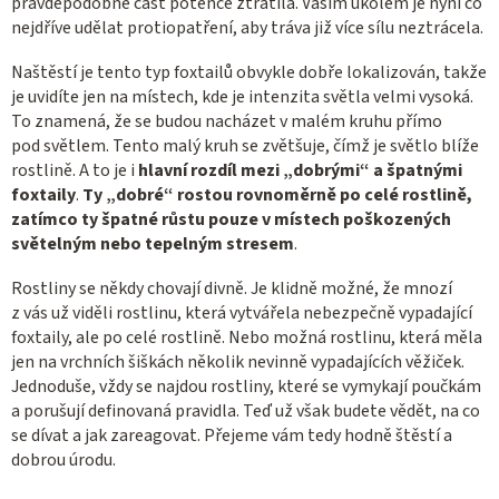
pravděpodobně část potence ztratila. Vaším úkolem je nyní co
nejdříve udělat protiopatření, aby tráva již více sílu neztrácela.
Naštěstí je tento typ foxtailů obvykle dobře lokalizován, takže
je uvidíte jen na místech, kde je intenzita světla velmi vysoká.
To znamená, že se budou nacházet v malém kruhu přímo
pod světlem. Tento malý kruh se zvětšuje, čímž je světlo blíže
rostlině. A to je i
hlavní rozdíl mezi „dobrými“ a špatnými
foxtaily
.
Ty „dobré“ rostou rovnoměrně po celé rostlině,
zatímco ty špatné růstu pouze v místech poškozených
světelným nebo tepelným stresem
.
Rostliny se někdy chovají divně. Je klidně možné, že mnozí
z vás už viděli rostlinu, která vytvářela nebezpečně vypadající
foxtaily, ale po celé rostlině. Nebo možná rostlinu, která měla
jen na vrchních šiškách několik nevinně vypadajících věžiček.
Jednoduše, vždy se najdou rostliny, které se vymykají poučkám
a porušují definovaná pravidla. Teď už však budete vědět, na co
se dívat a jak zareagovat. Přejeme vám tedy hodně štěstí a
dobrou úrodu.