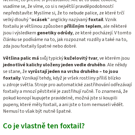
vsadíme se, že víme, co si s největší pravděpodobností
nepředstavíte: Myslíme si, že to nebude palice, ze které trčí
velký dlouhý "
ocásek
" anglicky nazývaný
foxtail
. Vznik
foxtailu je většinou způsoben
přílišným teplem
, ale některé
jsou i výsledkem
genetiky odrůdy
, ze které pocházejí. V tomto
článku se podíváme na to, jak rozpoznat rozdíly a také na to,
zda jsou foxtaily špatné nebo dobré.
Většina palic má
svůj typický
kuželovitý tvar
, ve kterém jsou
jednotlivé kalichy uloženy jeden vedle druhého
. Ale někdy
se stane, že
vyrůstají jeden na vrchu druhého – to jsou
foxtaily
. Vznikají tehdy, když je vršek rostliny příliš blízko
u zdroje světla. Stroje pro automatické zastřihování odřezávají
foxtaily a mnozí pěstitelé je zastřihují ručně. To znamená, že
pokud konopí kupujete pravidelně, možná jste si koupili
pupeny, které měly foxtail, a ani jste o tom nemuseli vědět.
Nemusí to však být nutně špatné.
Co je vlastně ten foxtail?