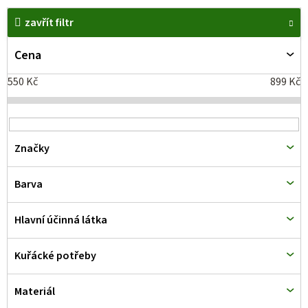
V
zavřít filtr
ý
p
Cena
i
550
Kč
899
Kč
s
p
r
Značky
o
d
Barva
u
k
Hlavní účinná látka
t
Kuřácké potřeby
ů
Materiál