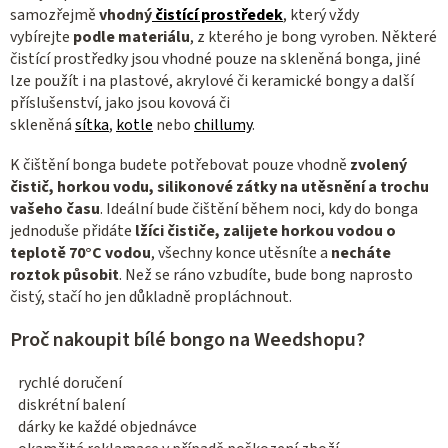
samozřejmě
vhodný
čistící prostředek
, který vždy
i
vybírejte
podle materiálu
, z kterého je bong vyroben. Některé
s
čistící prostředky jsou vhodné pouze na skleněná bonga, jiné
u
lze použít i na plastové, akrylové či keramické bongy a další
příslušenství, jako jsou kovová či
skleněná
sítka
,
kotle
nebo
chillumy
.
K čištění bonga budete potřebovat pouze vhodně
zvolený
čistič, horkou vodu, silikonové zátky na utěsnění a trochu
vašeho času
. Ideální bude čištění během noci, kdy do bonga
jednoduše přidáte
lžíci čističe, zalijete horkou vodou o
teplotě 70°C vodou
, všechny konce utěsníte a
necháte
roztok působit
. Než se ráno vzbudíte, bude bong naprosto
čistý, stačí ho jen důkladně propláchnout.
Proč nakoupit bílé bongo na Weedshopu?
rychlé doručení
diskrétní balení
dárky ke každé objednávce