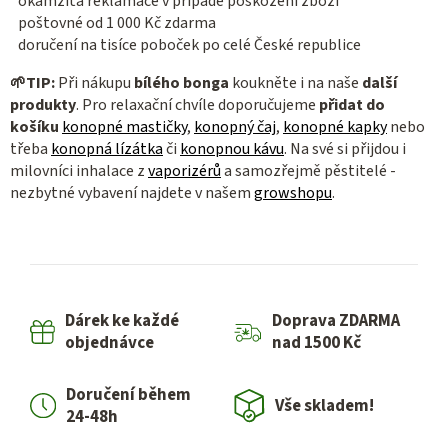
okamžitá reklamace v případě poškození zboží
poštovné od 1 000 Kč zdarma
doručení na tisíce poboček po celé České republice
🌱
TIP:
Při nákupu
bílého bonga
koukněte i na naše
další
produkty
. Pro relaxační chvíle doporučujeme
přidat do
košíku
konopné mastičky
,
konopný čaj
,
konopné kapky
nebo
třeba
konopná lízátka
či
konopnou kávu
. Na své si přijdou i
milovníci inhalace z
vaporizérů
a samozřejmě pěstitelé -
nezbytné vybavení najdete v našem
growshopu
.
Dárek ke každé
Doprava ZDARMA
objednávce
nad 1500 Kč
Doručení během
Vše skladem!
24-48h