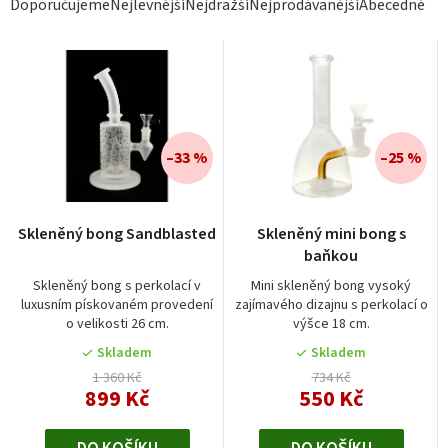
Ř
Doporučujeme
Nejlevnější
Nejdražší
Nejprodávanější
Abecedně
a
z
e
n
í
–33 %
–25 %
p
r
Skleněný bong Sandblasted
Skleněný mini bong s
o
baňkou
d
Skleněný bong s perkolací v
Mini skleněný bong vysoký
luxusním pískovaném provedení
zajímavého dizajnu s perkolací o
u
o velikosti 26 cm.
výšce 18 cm.
k
Skladem
Skladem
t
1 360 Kč
734 Kč
899 Kč
550 Kč
ů