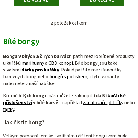
DO KOŠÍKU
DO KOŠÍKU
2
položek celkem
O
v
Bílé bongy
l
á
d
Bonga v bílých a čirých barvách
patří mezi oblíbené produkty
a
u kuřáků
marihuany
a
CBD konopí
. Bílé bongy jsou také
c
slvělými
dárky pro kuřáky
. Pokud patříte mezi fanoušky
barevných bong nebo
bongů s potiskem,
i tyto varianty
í
naleznete v naší nabídce.
p
r
Kromě
bílých bong
u nás můžete zakoupit i
další
kuřácké
v
příslušenství
v bílé barvě
- například
zapalovače
,
drtičky
nebo
k
fajfky
.
y
v
Jak čistit bong?
ý
Velkým pomocníkem ke kvalitnímu čištění bongu vám bude
p