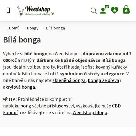
Přejít
na
Hledat
NÁ
obsah
KO
Domů
Bongy
Bílá bonga
Bílá bonga
Vyberte si
bílé bongo
na Weedshopu s
dopravou zdarma od 1
000 Kč
a malým
dárkem ke každé objednávce
.
Bílá bonga
jsou ideální volbou pro ty, kteří hledají sofistikovaný kuřácký
doplněk. Bílá barva je totiž
symbolem čistoty a elegance
. V
bílé barvě u nás najdete
skleněná bonga
,
bonga ze dřeva
i
akrylová bonga
.
🌱
TIP:
Prohlédněte si kompletní
nabídku
bong
včetně
příslušenství
, vyzkoušejte naše
CBD
konopí
a vzdělávejte se s námi na
Weedshop blogu
.