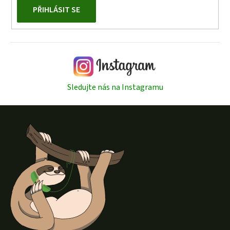
PŘIHLÁSIT SE
Sledujte nás na Instagramu
Z
á
p
a
t
í