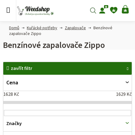
Přejít
na
Hledat
NÁ
obsah
KO
Domů
Kuřácké potřeby
Zapalovače
Benzínové
zapalovače Zippo
Benzínové zapalovače Zippo
V
zavřít filtr
ý
p
Cena
i
1628
Kč
1629
Kč
s
p
r
Značky
o