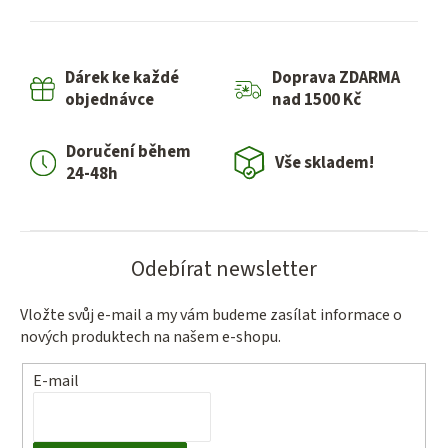
l
á
d
Dárek ke každé
Doprava ZDARMA
a
objednávce
nad 1500 Kč
c
í
Doručení během
p
Vše skladem!
24-48h
r
v
k
y
Odebírat newsletter
v
ý
Vložte svůj e-mail a my vám budeme zasílat informace o
p
nových produktech na našem e-shopu.
i
s
E-mail
u