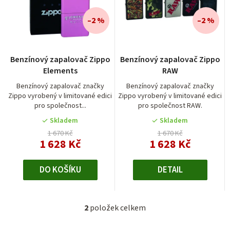
n
í
–2 %
–2 %
p
r
Benzínový zapalovač Zippo
Benzínový zapalovač Zippo
o
Elements
RAW
d
Benzínový zapalovač značky
Benzínový zapalovač značky
Zippo vyrobený v limitované edici
Zippo vyrobený v limitované edici
u
pro společnost...
pro společnost RAW.
k
Skladem
Skladem
t
1 670 Kč
1 670 Kč
1 628 Kč
1 628 Kč
ů
DO KOŠÍKU
DETAIL
2
položek celkem
O
v