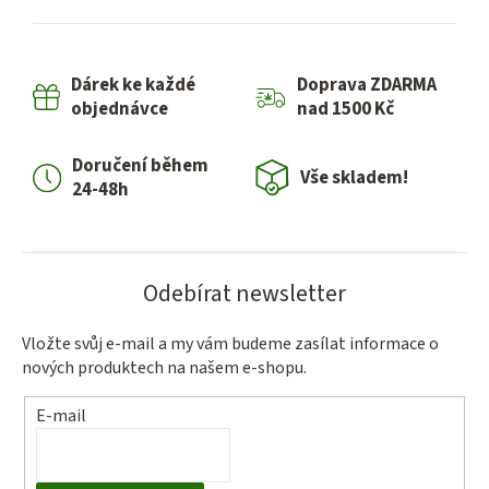
l
á
d
Dárek ke každé
Doprava ZDARMA
a
objednávce
nad 1500 Kč
c
í
Doručení během
p
Vše skladem!
24-48h
r
v
k
y
Odebírat newsletter
v
ý
Vložte svůj e-mail a my vám budeme zasílat informace o
p
nových produktech na našem e-shopu.
i
s
E-mail
u