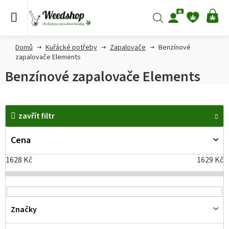
Přejít
na
Hledat
NÁ
obsah
KO
Domů
Kuřácké potřeby
Zapalovače
Benzínové
zapalovače Elements
Benzínové zapalovače Elements
V
zavřít filtr
ý
p
Cena
i
1628
Kč
1629
Kč
s
p
r
Značky
o