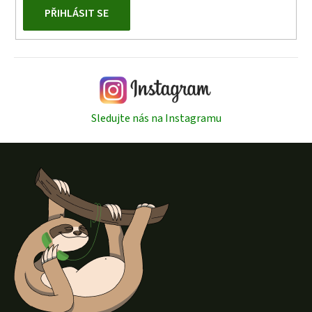
PŘIHLÁSIT SE
Sledujte nás na Instagramu
Z
á
p
a
t
í