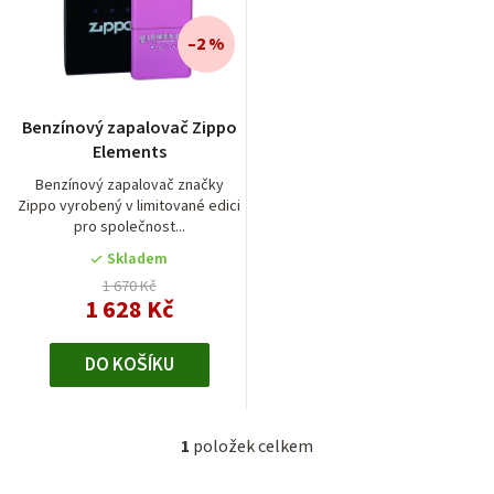
n
í
–2 %
p
r
Benzínový zapalovač Zippo
o
Elements
d
Benzínový zapalovač značky
Zippo vyrobený v limitované edici
u
pro společnost...
k
Skladem
t
1 670 Kč
1 628 Kč
ů
DO KOŠÍKU
1
položek celkem
O
v