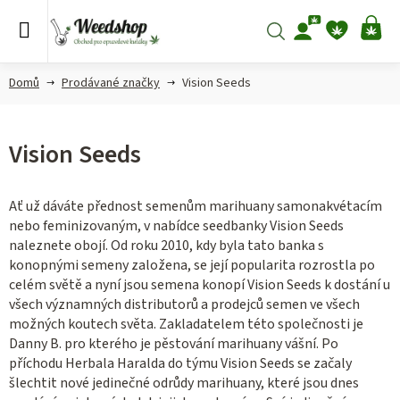
Přejít
na
Hledat
NÁ
obsah
KO
Domů
Prodávané značky
Vision Seeds
Vision Seeds
Ať už dáváte přednost semenům marihuany samonakvétacím
nebo feminizovaným, v nabídce seedbanky Vision Seeds
naleznete obojí. Od roku 2010, kdy byla tato banka s
konopnými semeny založena, se její popularita rozrostla po
celém světě a nyní jsou semena konopí Vision Seeds k dostání u
všech významných
distributorů a prodejců semen ve všech
možných koutech světa. Zakladatelem této společnosti je
Danny B. pro kterého je pěstování marihuany vášní. Po
příchodu Herbala Haralda do týmu Vision Seeds se začaly
šlechtit nové jedinečné odrůdy marihuany, které jsou dnes