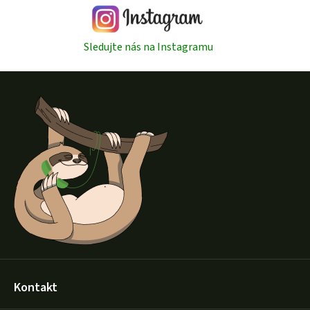
Sledujte nás na Instagramu
Z
á
p
a
t
í
Kontakt