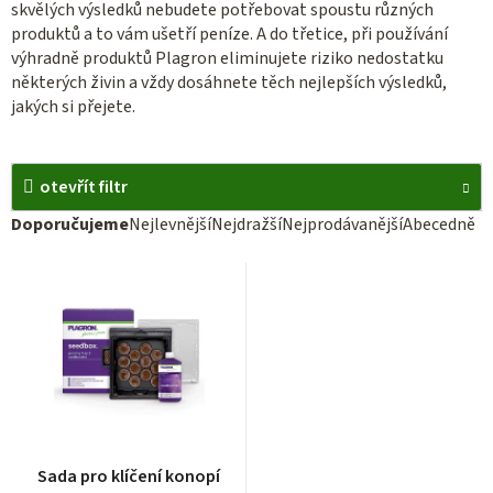
skvělých výsledků nebudete potřebovat spoustu různých
produktů a to vám ušetří peníze. A do třetice, při používání
výhradně produktů Plagron eliminujete riziko nedostatku
některých živin a vždy dosáhnete těch nejlepších výsledků,
jakých si přejete.
otevřít filtr
Ř
Doporučujeme
Nejlevnější
Nejdražší
Nejprodávanější
Abecedně
a
V
z
ý
e
p
n
i
í
s
p
p
r
Průměrné
r
Sada pro klíčení konopí
hodnocení