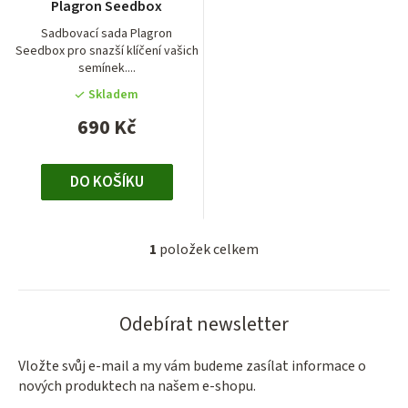
o
Plagron Seedbox
o
produktu
d
je
Sadbovací sada Plagron
d
Seedbox pro snazší klíčení vašich
5,0
u
semínek....
u
z
k
5
Skladem
k
t
hvězdiček.
690 Kč
t
ů
ů
DO KOŠÍKU
1
položek celkem
O
v
l
Odebírat newsletter
á
d
a
Vložte svůj e-mail a my vám budeme zasílat informace o
nových produktech na našem e-shopu.
c