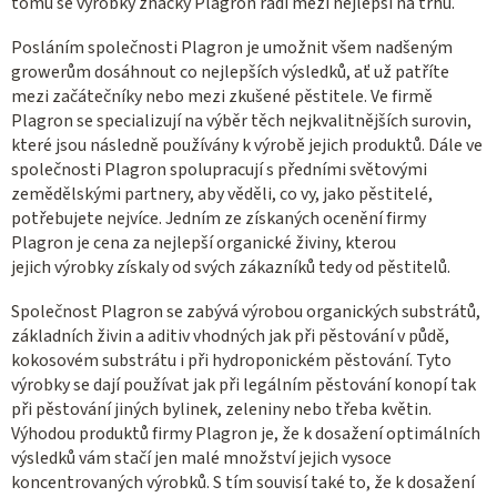
tomu se výrobky značky Plagron řadí mezi nejlepší na trhu.
Posláním společnosti Plagron je umožnit všem nadšeným
growerům dosáhnout co nejlepších výsledků, ať už patříte
mezi začátečníky nebo mezi zkušené pěstitele. Ve firmě
Plagron se specializují na výběr těch nejkvalitnějších surovin,
které jsou následně používány k výrobě jejich produktů. Dále ve
společnosti Plagron spolupracují s předními světovými
zemědělskými partnery, aby věděli, co vy, jako pěstitelé,
potřebujete nejvíce. Jedním ze získaných ocenění firmy
Plagron je cena za nejlepší organické živiny, kterou
jejich výrobky získaly od svých zákazníků tedy od pěstitelů.
Společnost Plagron se zabývá výrobou organických substrátů,
základních živin a aditiv vhodných jak při pěstování v půdě,
kokosovém substrátu i při hydroponickém pěstování. Tyto
výrobky se dají používat jak při legálním pěstování konopí tak
při pěstování jiných bylinek, zeleniny nebo třeba květin.
Výhodou produktů firmy Plagron je, že k dosažení optimálních
výsledků vám stačí jen malé množství jejich vysoce
koncentrovaných výrobků. S tím souvisí také to, že k dosažení