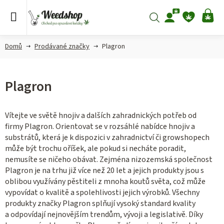
Přejít
na
Hledat
NÁ
obsah
KO
Domů
Prodávané značky
Plagron
Plagron
Vítejte ve světě hnojiv a dalších zahradnických potřeb od
firmy Plagron. Orientovat se v rozsáhlé nabídce hnojiv a
substrátů, která je k dispozici v zahradnictví či growshopech
může být trochu oříšek, ale pokud si necháte poradit,
nemusíte se ničeho obávat. Zejména nizozemská společnost
Plagron je na trhu již více než 20 let a jejich produkty jsou s
oblibou využívány pěstiteli z mnoha koutů světa, což může
vypovídat o kvalitě a spolehlivosti jejich výrobků. Všechny
produkty značky Plagron splňují vysoký standard kvality
a odpovídají nejnovějším trendům, vývoji a legislativě. Díky