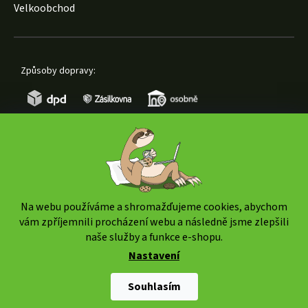
Velkoobchod
Způsoby dopravy:
Způsoby platby:
Na webu používáme a shromažďujeme cookies, abychom
vám zpříjemnili procházení webu a následně jsme zlepšili
naše služby a funkce e-shopu.
Nastavení
Copyright 2026
www.weedshop.cz
. Všechna práva
vyhrazena.
Upravit nastavení cookies
Souhlasím