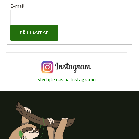
í
E-mail
p
r
v
k
PŘIHLÁSIT SE
y
v
ý
p
i
s
Sledujte nás na Instagramu
u
Z
á
p
a
t