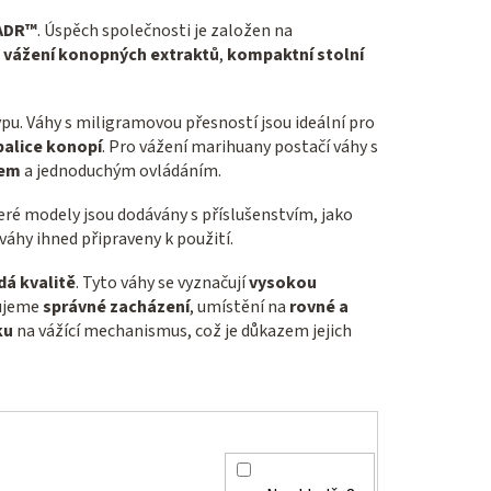
ADR™
. Úspěch společnosti je založen na
 vážení konopných extraktů
,
kompaktní stolní
ypu. Váhy s miligramovou přesností jsou ideální pro
palice konopí
. Pro vážení marihuany postačí váhy s
jem
a jednoduchým ovládáním.
eré modely jsou dodávány s příslušenstvím, jako
 váhy ihned připraveny k použití.
dá kvalitě
. Tyto váhy se vyznačují
vysokou
čujeme
správné zacházení
, umístění na
rovné a
ku
na vážící mechanismus, což je důkazem jejich