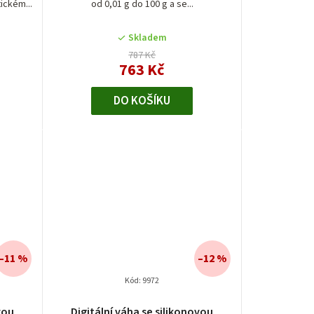
ickém...
od 0,01 g do 100 g a se...
Skladem
787 Kč
763 Kč
DO KOŠÍKU
–11 %
–12 %
Kód:
9972
vou
Digitální váha se silikonovou