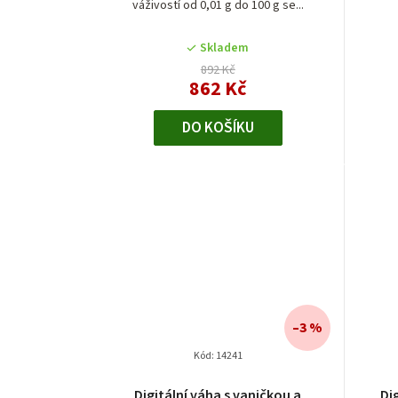
d
váživostí od 0,01 g do 100 g se...
u
Skladem
892 Kč
k
862 Kč
t
DO KOŠÍKU
ů
–3 %
Kód:
14241
Průměrné
Digitální váha s vaničkou a
Di