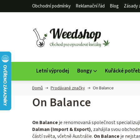
Přejít
Obchodní podmínky
Reklamační řád
Blog
Zásady 
na
obsah
Letní výprodej
Bongy
Kuřácké potře
Domů
Prodávané značky
On Balance
On Balance
On Balance
je renomovaná společnost specializují
Dalman (Import & Export)
, zahájila svou obchodn
částí světa, včetně Austrálie.
On Balance
je nejsta