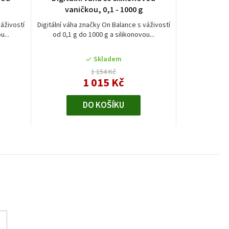
vaničkou, 0,1 - 1000 g
váživostí
Digitální váha značky On Balance s váživostí
u...
od 0,1 g do 1000 g a silikonovou...
Skladem
1 154 Kč
1 015 Kč
DO KOŠÍKU