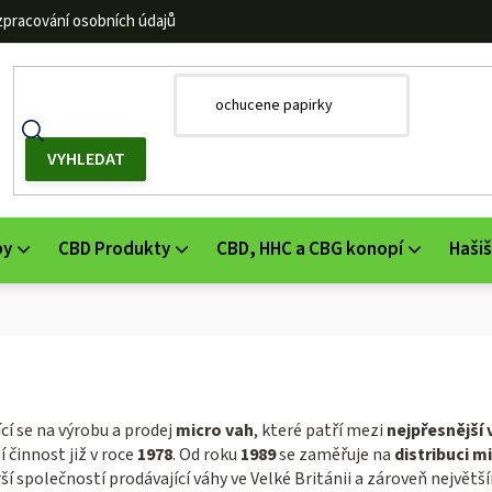
zpracování osobních údajů
by
CBD Produkty
CBD, HHC a CBG konopí
Hašiš
cí se na výrobu a prodej
micro vah
, které patří mezi
nejpřesnější 
í činnost již v roce
1978
. Od roku
1989
se zaměřuje na
distribuci m
rší společností prodávající váhy ve Velké Británii a zároveň nejv