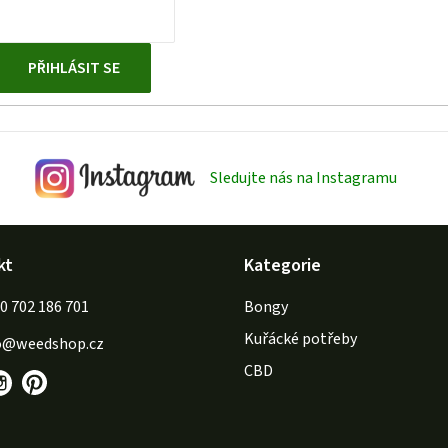
c
í
p
PŘIHLÁSIT SE
r
v
k
y
Sledujte nás na Instagramu
v
ý
p
kt
Kategorie
i
s
702 186 701
Bongy
u
Kuřácké potřeby
o
@
weedshop.cz
CBD