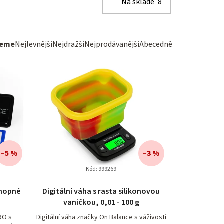
Na skladě
8
jeme
Nejlevnější
Nejdražší
Nejprodávanější
Abecedně
–5 %
–3 %
Kód:
999269
onopné
Digitální váha s rasta silikonovou
vaničkou, 0,01 - 100 g
PRO s
Digitální váha značky On Balance s váživostí