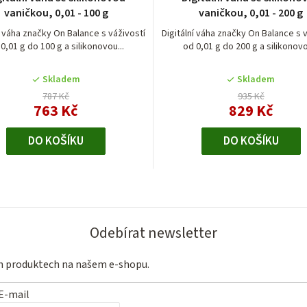
vaničkou, 0,01 - 100 g
vaničkou, 0,01 - 200 g
í váha značky On Balance s váživostí
Digitální váha značky On Balance s 
0,01 g do 100 g a silikonovou...
od 0,01 g do 200 g a silikonovo
Skladem
Skladem
787 Kč
935 Kč
763 Kč
829 Kč
DO KOŠÍKU
DO KOŠÍKU
O
v
l
Odebírat newsletter
á
ch produktech na našem e-shopu.
d
a
E-mail