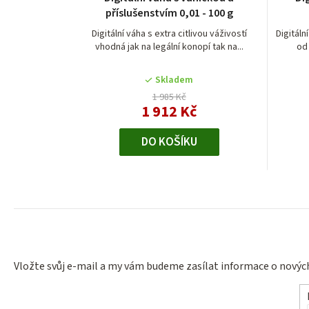
hodnocení
příslušenstvím 0,01 - 100 g
produktu
je
Digitální váha s extra citlivou váživostí
Digitáln
vhodná jak na legální konopí tak na...
od 
5,0
z
5
Skladem
hvězdiček.
1 985 Kč
1 912 Kč
DO KOŠÍKU
Vložte svůj e-mail a my vám budeme zasílat informace o nový