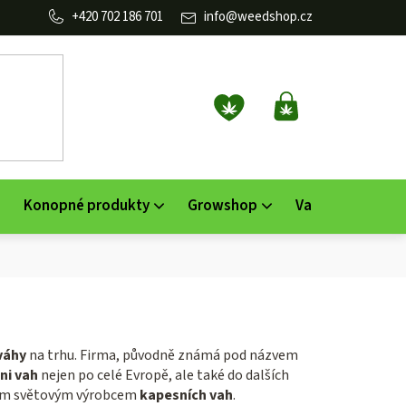
702 186 701
info
@
weedshop.cz
NÁKUPNÍ
KOŠÍK
Konopné produkty
Growshop
Vaporizéry
K
váhy
na trhu. Firma, původně známá pod názvem
ini vah
nejen po celé Evropě, ale také do dalších
ětším světovým výrobcem
kapesních vah
.