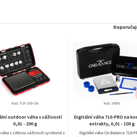
Ř
Doporuču
a
z
e
n
í
p
Kód:
TUF-200-GN
Kód:
14091
r
ální outdoor váha s váživostí
Digitální váha 710-PRO na k
o
0,01 - 200 g
extrakty, 0,01 - 100 g
í váha s citlivou váživostí vyrobená z
Digitální váha On Balance 710-