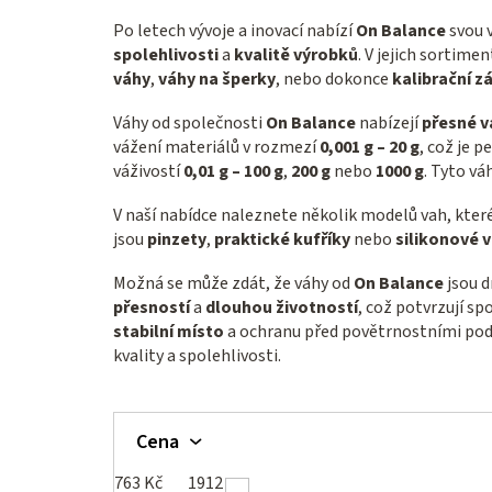
Po letech vývoje a inovací nabízí
On Balance
svou 
spolehlivosti
a
kvalitě výrobků
. V jejich sortime
váhy
,
váhy na šperky
, nebo dokonce
kalibrační z
Váhy od společnosti
On Balance
nabízejí
přesné v
vážení materiálů v rozmezí
0,001 g – 20 g
, což je p
váživostí
0,01 g – 100 g
,
200 g
nebo
1000 g
. Tyto vá
V naší nabídce naleznete několik modelů vah, kter
jsou
pinzety
,
praktické kufříky
nebo
silikonové 
Možná se může zdát, že váhy od
On Balance
jsou d
přesností
a
dlouhou životností
, což potvrzují s
stabilní místo
a ochranu před povětrnostními po
kvality a spolehlivosti.
Cena
763
Kč
1912