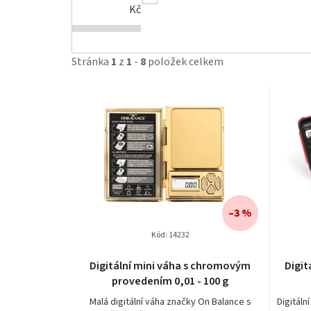
Kč
Stránka
1
z
1
-
8
položek celkem
V
ý
p
i
s
–3 %
p
Kód:
14232
r
Digitální mini váha s chromovým
Digit
provedením 0,01 - 100 g
o
Malá digitální váha značky On Balance s
Digitáln