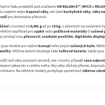
vlastní řadu produktů pod značkami
ON BALANCE™
,
MYCO
a
RELO
ntu najdete nejen
kapesní váhy
, ale také
kuchyňské váhy
,
váhy na
ávaží
pro dokonalou přesnost.
ážení
v rozmezí od
0,001 g
až po
10 kg
, v závislosti na zvoleném t
erfektní například pro
sypké
nebo
práškové materiály
či
sušené 
hy vynikají svou
přesností
,
snadným použitím
,
digitálním disple
é jsou vhodné pro vážení
konopí
nebo jiných
sušených bylin
. Někt
vaničky
. Většina balení obsahuje také
tužkové baterie
, takže jsou
ražší než váhy od jiných výrobců, ale v tomto případě
cena odpoví
pokojení zákazníci z celého světa. Aby váhy zůstaly přesné, doporu
dmínkami. Na některé modely poskytuje společnost
10letou záru