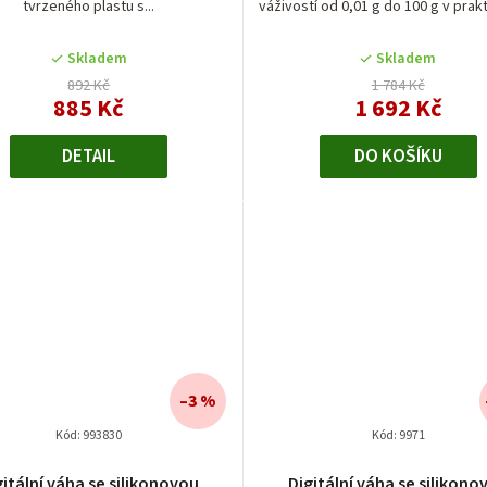
d
tvrzeného plastu s...
váživostí od 0,01 g do 100 g v prakt
u
Skladem
Skladem
k
892 Kč
1 784 Kč
885 Kč
1 692 Kč
t
DETAIL
DO KOŠÍKU
ů
–3 %
Kód:
993830
Kód:
9971
gitální váha se silikonovou
Digitální váha se silikono